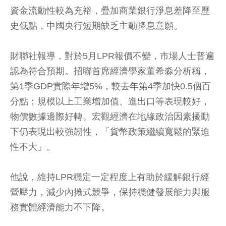
資金流動性較為充裕，疊加商業銀行淨息差降至歷
史低點，中國央行短期缺乏主動降息意願。
財聯社報導，對於5月LPR報價不變，市場人士普遍
認為符合預期。招聯首席經濟學家董希淼分析稱，
第1季GDP實際年增5%，較去年第4季加快0.5個百
分點；規模以上工業增加值、進出口等表現較好，
物價數據邊際好轉。宏觀經濟在地緣政治因素擾動
下仍表現出較強韌性，「貨幣政策繼續寬鬆的緊迫
性不大」。
他說，維持LPR穩定一定程度上有助於緩解銀行經
營壓力，減少內捲式競爭，保持穩健發展能力與服
務實體經濟能力不下降。