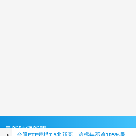
最新財經新聞
台股ETF規模7.5兆新高 這檔年漲逾105%居