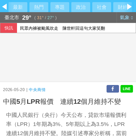
最新
熱門
專題
政治
社會
財經
29°
臺北市
氣象
(
31°
/
27°
)
快訊
民眾內褲被颱風吹走 陳世軒回這句大家笑翻
長野安曇野暴雨釀土石流 燕岳山區390名住宿客受困
加拿大卑詩省野火失控 逾2萬人緊急撤離
台股ETF規模7.5兆新高 這檔年漲逾105%居冠
2026-05-20 |
中央商情
中國5月LPR報價 連續12個月維持不變
中國人民銀行（央行）今天公布，貸款市場報價利
率（LPR）1年期為3%、5年期以上為3.5%，LPR
連續12個月維持不變。陸媒引述專家分析稱，當前