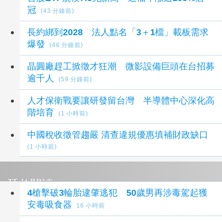
冠
(43 分鐘前)
長約綁到2028 法人點名「3＋1檔」載板需求
爆發
(46 分鐘前)
晶圓廠趕工掀徵才狂潮 微影設備巨頭在台招募
逾千人
(59 分鐘前)
人才保衛戰要讓研發留台灣 半導體中心深化高
階培育
(1 小時前)
中國稅收徵管趨嚴 清查違規優惠填補財政缺口
(1 小時前)
延伸閱讀
4槍擊破3輪胎逮肇逃犯 50歲男再涉毒駕起獲
安毒吸食器
16 小時前