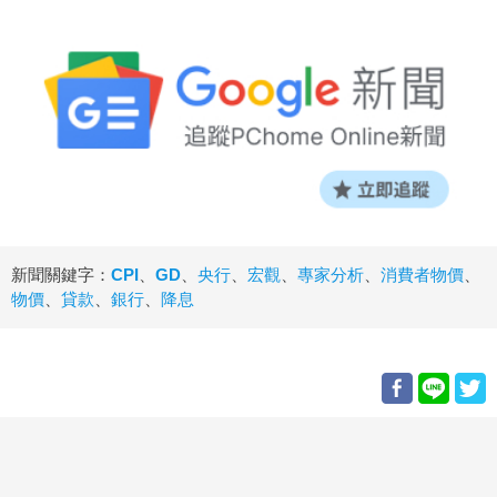
新聞關鍵字：
CPI
、
GD
、
央行
、
宏觀
、
專家分析
、
消費者物價
、
物價
、
貸款
、
銀行
、
降息