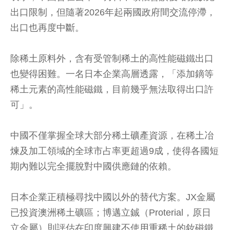
出口限制，但隨著2026年起兩國政府間交流停滯，
出口也再度中斷。
除稀土原料外，含有受管制稀土的高性能磁鐵出口
也變得困難。一名日本企業高層透露，「添加鏑等
稀土元素的高性能磁鐵，目前幾乎無法取得出口許
可」。
中國不僅掌握全球大部分稀土礦產資源，在稀土冶
煉及加工領域的全球市占率更超過9成，使得各國短
期內難以完全擺脫對中國供應鏈的依賴。
日本企業正積極尋找中國以外的替代方案。JX金屬
已投資澳洲稀土礦區；博邁立鋮（Proterial，原日
立金屬）則評估在印度興建不使用重稀土的釹磁鐵