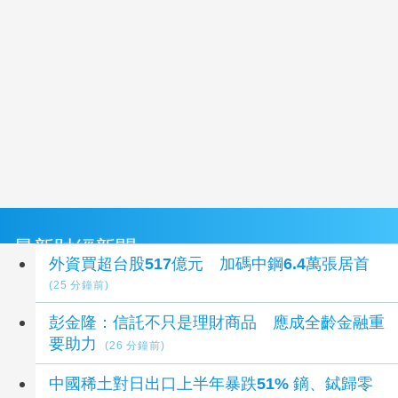
最新財經新聞
外資買超台股517億元 加碼中鋼6.4萬張居首
(25 分鐘前)
彭金隆：信託不只是理財商品 應成全齡金融重
要助力
(26 分鐘前)
中國稀土對日出口上半年暴跌51% 鏑、鋱歸零