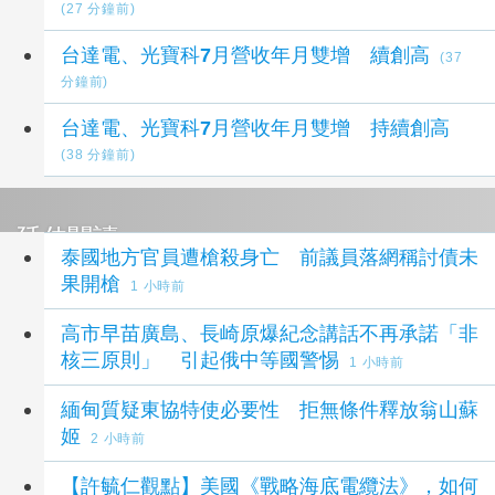
(27 分鐘前)
台達電、光寶科7月營收年月雙增 續創高
(37
分鐘前)
台達電、光寶科7月營收年月雙增 持續創高
(38 分鐘前)
延伸閱讀
泰國地方官員遭槍殺身亡 前議員落網稱討債未
果開槍
1 小時前
高市早苗廣島、長崎原爆紀念講話不再承諾「非
核三原則」 引起俄中等國警惕
1 小時前
緬甸質疑東協特使必要性 拒無條件釋放翁山蘇
姬
2 小時前
【許毓仁觀點】美國《戰略海底電纜法》，如何