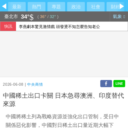
最新
熱門
專題
政治
社會
財經
34°
臺北市
氣象
(
36°
/
32°
)
快訊
李燕劇本驚見激情戲 頭發燙不知怎麼告知老公
WTT歐洲大滿貫登場 林昀儒、鄭怡靜領軍出征
陳時中為何道歉？王必勝吐辛酸：滿身是箭
11作品入選金馬創投 林君陽、周美玲新作在列
2026-06-08 |
中央商情
中國稀土出口卡關 日本急尋澳洲、印度替代
來源
中國將稀土列為戰略資源並強化出口管制，受日中
關係惡化影響，中國對日稀土出口量近期大幅下