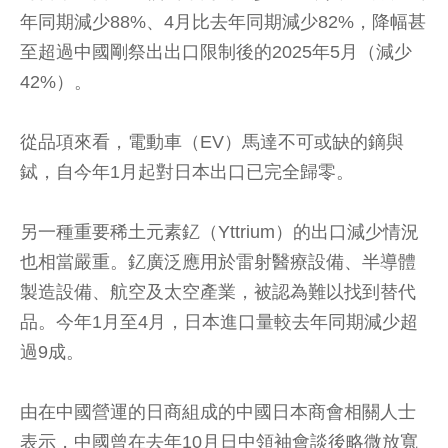
年同期減少88%、4月比去年同期減少82%，降幅甚
至超過中國剛祭出出口限制後的2025年5月（減少
42%）。
從品項來看，電動車（EV）馬達不可或缺的鏑與
鋱，自今年1月起對日本出口已完全歸零。
另一種重要稀土元素釔（Yttrium）的出口減少情況
也相當嚴重。釔廣泛應用於雷射醫療設備、半導體
製造設備、航空及太空產業，被認為難以找到替代
品。今年1月至4月，日本進口量較去年同期減少超
過9成。
由在中國營運的日商組成的中國日本商會相關人士
表示，中國曾在去年10月日中領袖會談後略微放寬