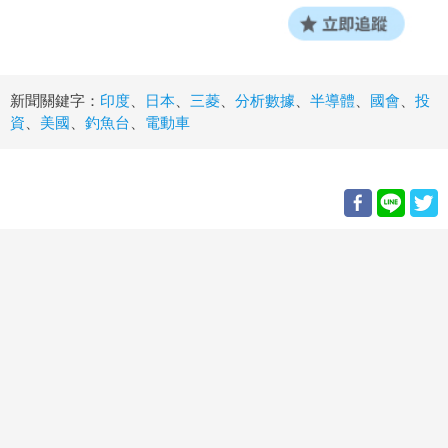
新聞關鍵字：
印度
、
日本
、
三菱
、
分析數據
、
半導體
、
國會
、
投
資
、
美國
、
釣魚台
、
電動車