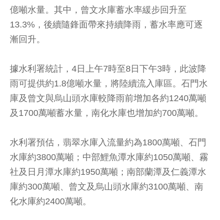
億噸水量。其中，曾文水庫蓄水率緩步回升至
13.3%，後續隨鋒面帶來持續降雨，蓄水率應可逐
漸回升。
據水利署統計，4日上午7時至8日下午3時，此波降
雨可提供約1.8億噸水量，將陸續流入庫區。石門水
庫及曾文與烏山頭水庫較降雨前增加各約1240萬噸
及1700萬噸蓄水量，南化水庫也增加約700萬噸。
水利署預估，翡翠水庫入流量約為1800萬噸、石門
水庫約3800萬噸；中部鯉魚潭水庫約1050萬噸、霧
社及日月潭水庫約1950萬噸；南部蘭潭及仁義潭水
庫約300萬噸、曾文及烏山頭水庫約3100萬噸、南
化水庫約2400萬噸。