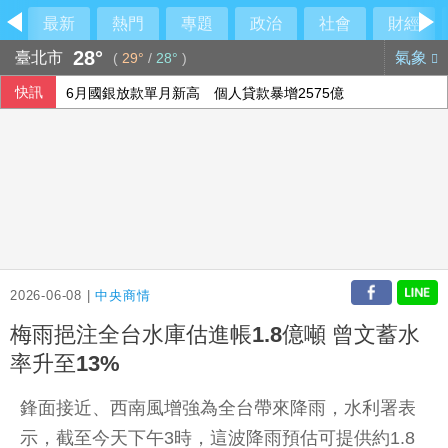
最新
熱門
專題
政治
社會
財經
28°
臺北市
氣象
(
29°
/
28°
)
快訊
6月國銀放款單月新高 個人貸款暴增2575億
行員勾結地政士收回扣 15家銀行60多人涉案
民俗月不怕阿飄作祟 6張神明卡護佑平安
2026-06-08 |
中央商情
梅雨挹注全台水庫估進帳1.8億噸 曾文蓄水
率升至13%
鋒面接近、西南風增強為全台帶來降雨，水利署表
示，截至今天下午3時，這波降雨預估可提供約1.8