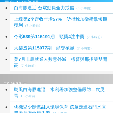
最新財經新聞
白海豚逼近 台電動員全力戒備
(6 小時前)
上緯第2季營收年增57% 所得稅加徵衝擊短期
獲利
(7 小時前)
今彩539第115191期 頭獎4注中獎
(7 小時前)
大樂透第115077期 頭獎槓龜
(7 小時前)
美7月非農就業人數意外減 標普與那指雙雙開
高
(7 小時前)
延伸閱讀
颱風白海豚進逼 水利署加強整備嚴防二次災
害
13 小時前
桃機兒少關懷融入環境保育 孩童走進石門水庫
農地探索竹筍生態