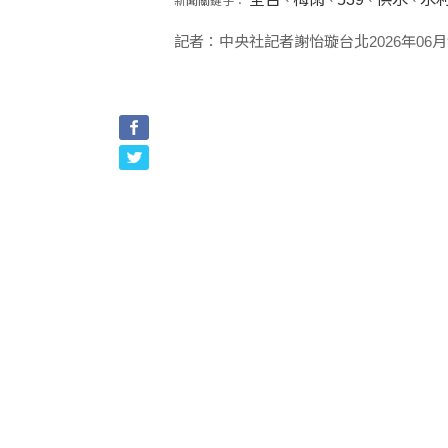
新聞關鍵字：
、
、
、
、
記者：中央社記者謝怡璇台北2026年06月