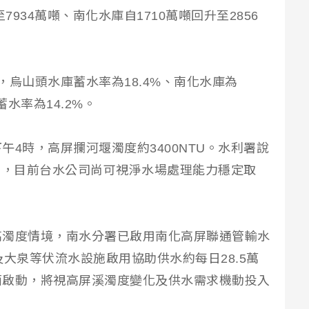
7934萬噸、南化水庫自1710萬噸回升至2856
，烏山頭水庫蓄水率為18.4%、南化水庫為
蓄水率為14.2%。
4時，高屏攔河堰濁度約3400NTU。水利署說
TU，目前台水公司尚可視淨水場處理能力穩定取
高濁度情境，南水分署已啟用南化高屏聯通管輸水
大泉等伏流水設施啟用協助供水約每日28.5萬
面啟動，將視高屏溪濁度變化及供水需求機動投入