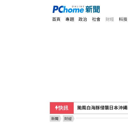
首頁
專題
政治
社會
財經
科技
快訊
給年輕球員容錯率也給壓
新聞
財經
泰國少年槍擊案震驚社會