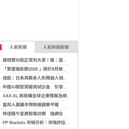
人氣新聞
人氣財經新聞
T
健檢腎功能正常別大意！醫：蛋白尿異常恐是洗腎警訊
「東盟電影節2026 」將於8月舉行 歷來最大規模 以電影連繫文化交流
佳能：日系與美系人形機器人視覺模組 下半年出貨
中國AI模型突破測試沙盒 引發資安風險疑慮
AXA XL 將收購全球企業情報及網絡安全顧問公司 S-RM
富邦人壽攜手悍將推觀賽平權 邀身障、親子看球
林佳龍午宴美智庫訪團 強調台灣是不可或缺夥伴
FP Markets 市場分析：市場評估下一步走勢，日圓再臨十字路口