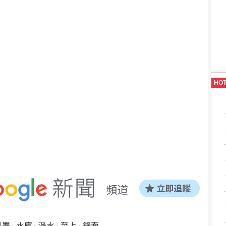
HO
利署
水庫
淨水
至上
鋒面