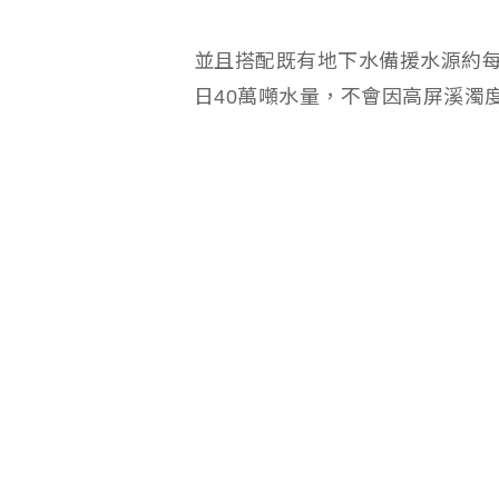
並且搭配既有地下水備援水源約每
日40萬噸水量，不會因高屏溪濁