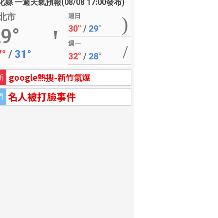
縣 一週天氣預報(08/08 17:00發布)
北市
週日
30°
/
29°
9°
週一
7°
/
31°
32°
/
28°
google熱搜-新竹氣爆
新
名人被打臉事件
門