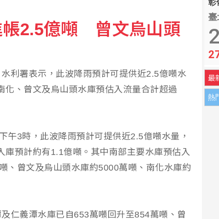
彰化
臺
帳2.5億噸 曾文烏山頭
二階段判斷出爐 財務無重大影響
2
2
、鹿兒島 至少6人受傷
水利署表示，此波降雨預計可提供近2.5億噸水
最
，南化、曾文及烏山頭水庫預估入流量合計超過
熱
下午3時，此波降雨預計可提供近2.5億噸水量，
入庫預計約有1.1億噸。其中南部主要水庫預估入
噸、曾文及烏山頭水庫約5000萬噸、南化水庫約
及仁義潭水庫已自653萬噸回升至854萬噸、曾