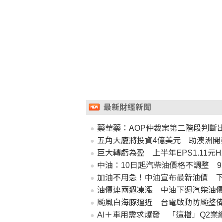
最新財經新聞
藥華藥：AOP仲裁案第二階段判斷
五角大廈將投資4億美元 助澳洲開
巨大轉虧為盈 上半年EPS1.11元
中油：10日起汽柴油價格不調整 9
加油不用急！中油宣布最新油價 
油價連兩週凍漲 中油下週汽柴油
颱風白海豚逼近 台電啟動防颱整
AI＋車用需求爆發 「這檔」Q2業