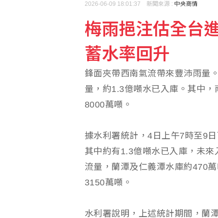
2026-06-09 18:01:37 新聞來源 :
中央商情
梅雨挹注估全台進
藥華藥：AOP仲裁案第
蓄水率回升
颱風白海豚侵襲日本沖繩
鋒面夾帶西南氣流帶來豐沛雨量。
量，約1.3億噸水已入庫。其中
8000萬噸。
據水利署統計，4日上午7時至9日
其中約有1.3億噸水已入庫，未來
流量，蘭潭及仁義潭水庫約470萬
3150萬噸。
水利署說明，上述統計期間，蘭潭