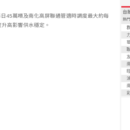
日45萬噸及南化高屏聯通管適時調度最大約每
度升高影響供水穩定。