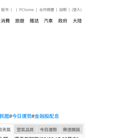
股市
PChome
合作媒體
說明
(登入)
消費
旅遊
雜誌
汽車
政府
大陸
民曆
#
今日運勢
#
金融股配息
日天氣
空氣品質
今日運勢
樂透開獎