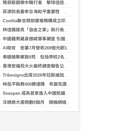
瑪帝斯觀察中職打者 擊球佳但長打少「閃掉就好」
菲澳防長重申台海和平重要性 林佳龍表達肯定
Coolita聯合頭部廣電機構成立印尼首個FAST媒體聯盟
林佳龍接見「自由之家」執行長 盼台成印太INGO樞紐
中國籍男藏身挪威軍事碉堡 引國安疑慮遭驅逐
AI助攻 宏碁7月營收269億元創13年同期新高
泰國槍擊案致8死 包括學校2名教師3名職員
香港宏福苑大火最終調查報告公布 菸頭引燃施工雜物
Tribesigns出席2026年拉斯維加斯家具展，擴大與美國領先家居零售商的合作
林岳平執教400勝達陣 布雷克讚獲球員愛戴
Seaspan 成為首家進入中國熊貓債券市場的國際船東及營運商
法總統大選倒數8個月 親俄網絡針對3名參選人造謠