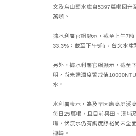
文及烏山頭水庫自5397萬噸回升至
萬噸。
據水利署官網顯示，截至上午7時
33.3%；截至下午5時，曾文水庫
另外，據水利署官網顯示，截至下午
明，尚未達濁度警戒值10000N
水。
水利署表示，為及早因應高屏溪
每日25萬噸，且目前興田、溪埔及
噸，伏流水仍有調度餘裕尚未全
運轉。