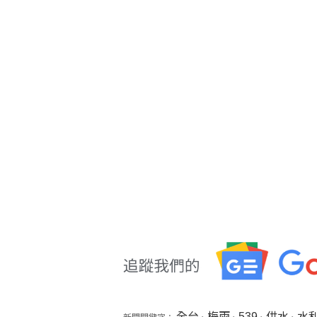
全台
梅雨
539
供水
水