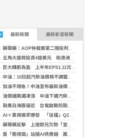
最新
新聞
最新影音新聞
W
藥華藥：AOP仲裁案第二階段判斷出爐 財務無重大影響
五角大廈將投資4億美元 助澳洲開發稀土礦物
巨大轉虧為盈 上半年EPS1.11元H2審慎樂觀
中油：10日起汽柴油價格不調整 95無鉛維持32元
加油不用急！中油宣布最新油價 下周汽、柴油「凍漲」
油價連兩週凍漲 中油下週汽柴油價格不調整
颱風白海豚逼近 台電啟動防颱整備
AI＋車用需求爆發 「這檔」Q2業績亮眼股價狂飆8%
藥華藥反擊 上億歐元欠款「並非仲裁裁定」
靠「兩根鐵」站穩AI供應鏈 萬金股7日飆漲停