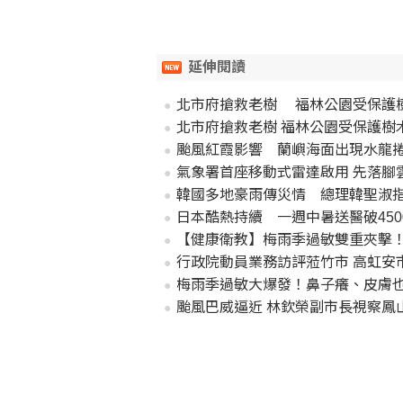
延伸閱讀
北市府搶救老樹 福林公園受保護
北市府搶救老樹 福林公園受保護樹
颱風紅霞影響 蘭嶼海面出現水龍
氣象署首座移動式雷達啟用 先落腳
韓國多地豪雨傳災情 總理韓聖淑
日本酷熱持續 一週中暑送醫破450
【健康衛教】梅雨季過敏雙重夾擊！
行政院動員業務訪評蒞竹市 高虹安
梅雨季過敏大爆發！鼻子癢、皮膚
颱風巴威逼近 林欽榮副市長視察鳳