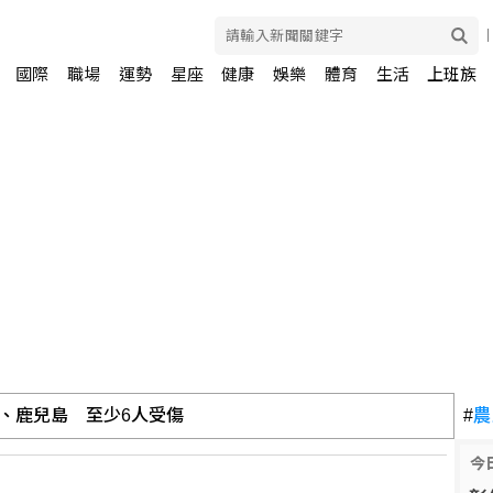
國際
職場
運勢
星座
健康
娛樂
體育
生活
上班族
力 林岳平不希望是來跑龍套
#
農
今
 揭家庭校園、槍枝管理困境