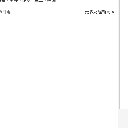
、
、
、
、
9日電
更多財經新聞 »