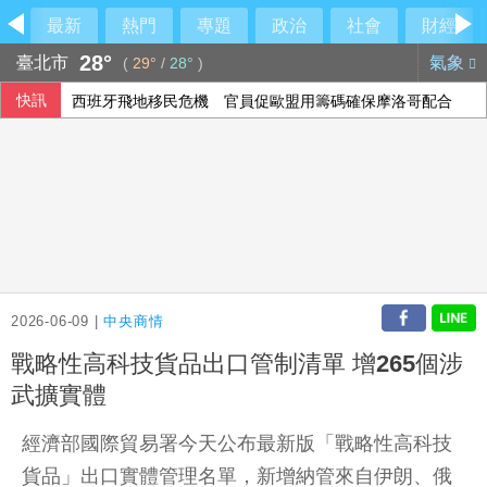
最新
熱門
專題
政治
社會
財經
28°
臺北市
氣象
(
29°
/
28°
)
快訊
西班牙飛地移民危機 官員促歐盟用籌碼確保摩洛哥配合
2026-06-09 |
中央商情
戰略性高科技貨品出口管制清單 增265個涉
武擴實體
經濟部國際貿易署今天公布最新版「戰略性高科技
貨品」出口實體管理名單，新增納管來自伊朗、俄