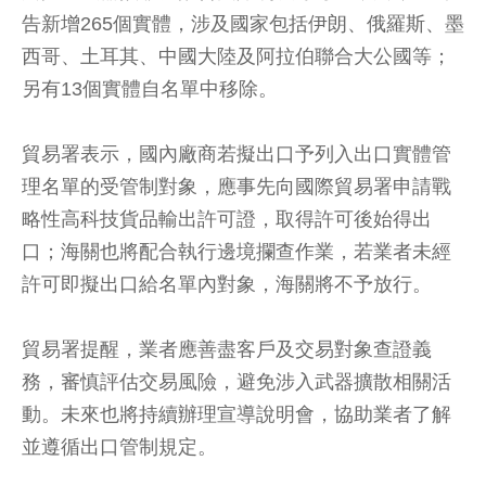
告新增265個實體，涉及國家包括伊朗、俄羅斯、墨
西哥、土耳其、中國大陸及阿拉伯聯合大公國等；
另有13個實體自名單中移除。
貿易署表示，國內廠商若擬出口予列入出口實體管
理名單的受管制對象，應事先向國際貿易署申請戰
略性高科技貨品輸出許可證，取得許可後始得出
口；海關也將配合執行邊境攔查作業，若業者未經
許可即擬出口給名單內對象，海關將不予放行。
貿易署提醒，業者應善盡客戶及交易對象查證義
務，審慎評估交易風險，避免涉入武器擴散相關活
動。未來也將持續辦理宣導說明會，協助業者了解
並遵循出口管制規定。