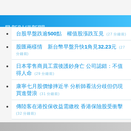
最新財經新聞
台股早盤跌逾500點 權值股漲跌互見
(27 分鐘前)
股匯兩樣情 新台幣早盤升快1角見32.23元
(27
分鐘前)
日本零售商員工震後護鈔身亡 公司認錯：不值
得人命
(29 分鐘前)
康寧七月股價慘摔近半 分析師看法分歧但仍現
買進聲浪
(31 分鐘前)
傳陸客在港投保收益需繳稅 香港保險股受衝擊
(32 分鐘前)