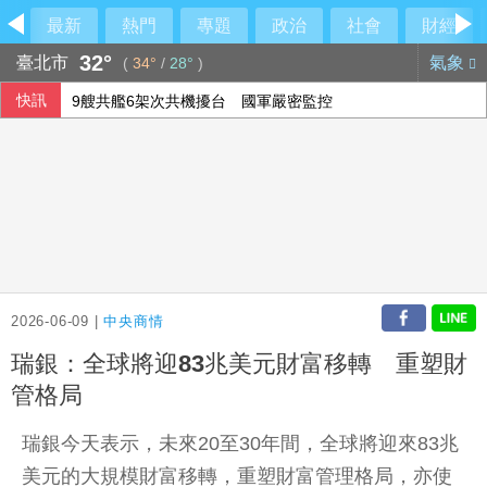
最新
熱門
專題
政治
社會
財經
32°
臺北市
氣象
(
34°
/
28°
)
快訊
9艘共艦6架次共機擾台 國軍嚴密監控
侯友宜交棒一尊關公給李四川 背後故事曝光
SpaceX火箭漂流殘骸撞月球 智利望遠鏡拍到碎片
股匯兩樣情 新台幣早盤升快1角見32.23元
2026-06-09 |
中央商情
瑞銀：全球將迎83兆美元財富移轉 重塑財
管格局
瑞銀今天表示，未來20至30年間，全球將迎來83兆
美元的大規模財富移轉，重塑財富管理格局，亦使