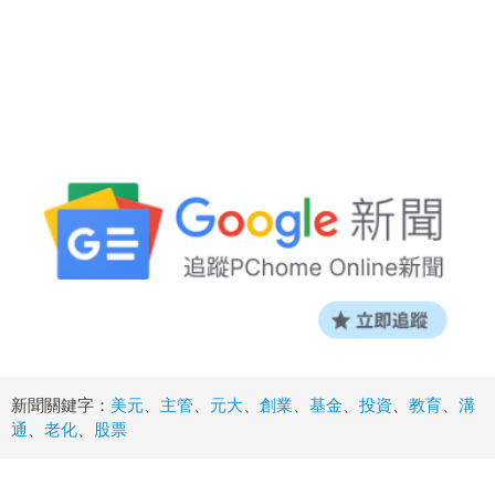
新聞關鍵字：
美元
、
主管
、
元大
、
創業
、
基金
、
投資
、
教育
、
溝
通
、
老化
、
股票