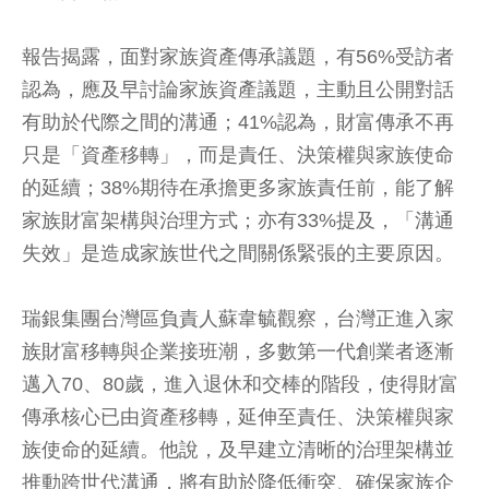
報告揭露，面對家族資產傳承議題，有56%受訪者
認為，應及早討論家族資產議題，主動且公開對話
有助於代際之間的溝通；41%認為，財富傳承不再
只是「資產移轉」，而是責任、決策權與家族使命
的延續；38%期待在承擔更多家族責任前，能了解
家族財富架構與治理方式；亦有33%提及，「溝通
失效」是造成家族世代之間關係緊張的主要原因。
瑞銀集團台灣區負責人蘇韋毓觀察，台灣正進入家
族財富移轉與企業接班潮，多數第一代創業者逐漸
邁入70、80歲，進入退休和交棒的階段，使得財富
傳承核心已由資產移轉，延伸至責任、決策權與家
族使命的延續。他說，及早建立清晰的治理架構並
推動跨世代溝通，將有助於降低衝突、確保家族企