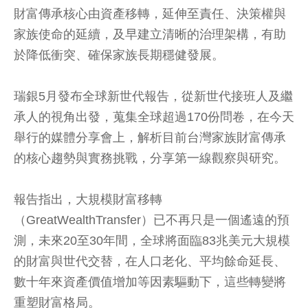
財富傳承核心由資產移轉，延伸至責任、決策權與
家族使命的延續，及早建立清晰的治理架構，有助
於降低衝突、確保家族長期穩健發展。
瑞銀5月發布全球新世代報告，從新世代接班人及繼
承人的視角出發，蒐集全球超過170份問卷，在今天
舉行的媒體分享會上，解析目前台灣家族財富傳承
的核心趨勢與實務挑戰，分享第一線觀察與研究。
報告指出，大規模財富移轉
（GreatWealthTransfer）已不再只是一個遙遠的預
測，未來20至30年間，全球將面臨83兆美元大規模
的財富與世代交替，在人口老化、平均餘命延長、
數十年來資產價值增加等因素驅動下，這些轉變將
重塑財富格局。