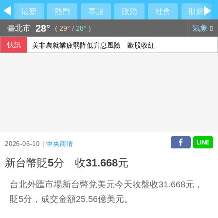
最新
熱門
專題
政治
社會
財經
28°
臺北市
氣象
(
29°
/
28°
)
快訊
美非農就業疲弱降低升息風險 歐股收紅
2026-06-10 |
中央商情
新台幣貶5分 收31.668元
台北外匯市場新台幣兌美元今天收盤收31.668元，
貶5分，成交金額25.56億美元。