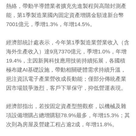
熱絡，帶動半導體業者擴充先進製程與高階封測產
能，第1季製造業國內固定資產增購金額達新台幣
7001億元，季增1.3%，年增14.5%。
經濟部統計處表示，今年第1季製造業營業收入（含
海外生產收入）達9兆7370億元，季增1.0%，年增
19.4%，主因新興科技應用技術持續拓展，各國積
極布建AI基礎設施，帶動相關硬體需求持續升溫，
挹注資訊電子產業營收成長動能；僅部分傳統產業
因市場競爭激烈，客戶下單保守，抑低營運表現。
經濟部指出，若按固定資產型態觀察，以機械及雜
項設備增購占總增購額78.9%最多，年增15.3%；其
次則為房屋及營建工程占逾2成，年增11.8%。