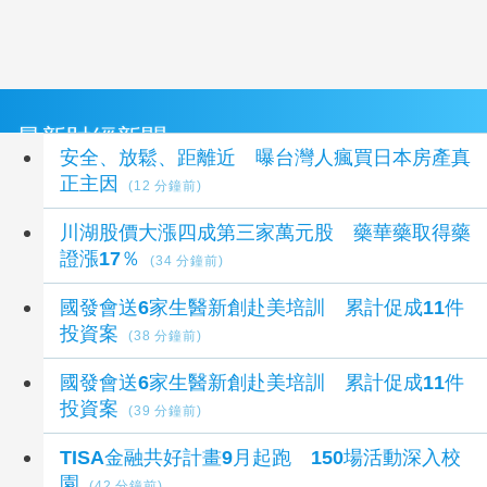
最新財經新聞
安全、放鬆、距離近 曝台灣人瘋買日本房產真
正主因
(12 分鐘前)
川湖股價大漲四成第三家萬元股 藥華藥取得藥
證漲17％
(34 分鐘前)
國發會送6家生醫新創赴美培訓 累計促成11件
投資案
(38 分鐘前)
國發會送6家生醫新創赴美培訓 累計促成11件
投資案
(39 分鐘前)
TISA金融共好計畫9月起跑 150場活動深入校
園
(42 分鐘前)