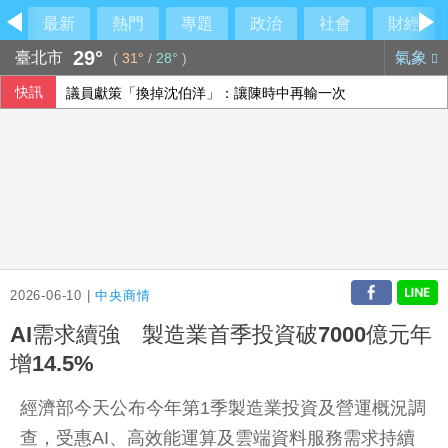
最新
熱門
專題
政治
社會
財經
29°
臺北市
氣象
(
31°
/
28°
)
快訊
議員獻策「換掉沈伯洋」：讓陳時中再輸一次
TISA金融共好計畫9月起跑 150場活動深入校園
台股7月去槓桿 有交易戶數669萬戶終止創高
回應官員攻擊 香港記協：歡迎在港新聞工作者參與
2026-06-10 |
中央商情
AI需求續強 製造業首季投資破7000億元年
增14.5%
經濟部今天公布今年第1季製造業投資及營運概況調
查，受惠AI、高效能運算及雲端資料服務需求持續