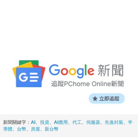
新聞關鍵字：
AI
、
投資
、
AI應用
、
代工
、
伺服器
、
先進封裝
、
半
導體
、
台幣
、
房屋
、
新台幣