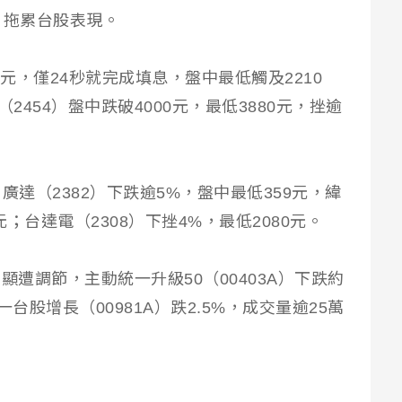
%，拖累台股表現。
6元，僅24秒就完成填息，盤中最低觸及2210
（2454）盤中跌破4000元，最低3880元，挫逾
廣達（2382）下跌逾5%，盤中最低359元，緯
5元；台達電（2308）下挫4%，最低2080元。
顯遭調節，主動統一升級50（00403A）下跌約
台股增長（00981A）跌2.5%，成交量逾25萬