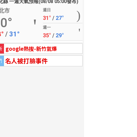
縣 一週天氣預報(08/08 05:00發布)
北市
週日
31°
/
27°
0°
週一
8°
/
31°
35°
/
29°
google熱搜-新竹氣爆
新
名人被打臉事件
門