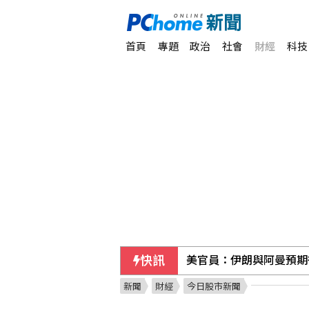
首頁
專題
政治
社會
財經
科技
快訊
美官員：伊朗與阿曼預期
新聞
財經
今日股市新聞