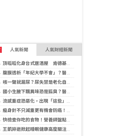
人氣新聞
人氣財經新聞
T
頂呱呱化身台式居酒屋 肯德基聯名EVA攻漫迷
腹膜透析「年紀大學不會」？醫：年齡並非限制 評估還要看3面向
咳一聲就漏尿？尿失禁是老化自然現象？醫揭：不同尿失禁的治療方式
國小生腋下飄異味恐是狐臭？醫：若伴青春期徵象應評估性早熟
流感重症恐惡化，出現「這些」症狀別再等！醫籲：別因非流感季就掉以輕心
瘦身針不只減重更有機會防癌！無糖尿病肥胖者使用GLP-1藥物 罹癌風險顯著下降
快檢查你吃的食物！營養師盤點「5大反式脂肪來源」跟你想的不同
王凱猝逝掀起睡眠健康高度關注！醫籲：最危險的不是熬夜，而是「這個」錯覺