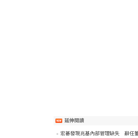
延伸閱讀
宏碁發現兆基內部管理缺失 辭任