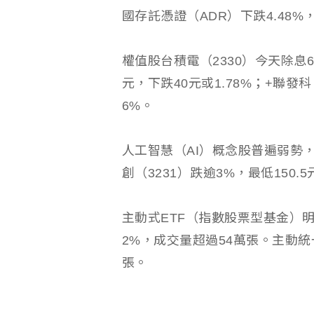
國存託憑證（ADR）下跌4.48
權值股台積電（2330）今天除息
元，下跌40元或1.78%；+聯發科
6%。
人工智慧（AI）概念股普遍弱勢，
創（3231）跌逾3%，最低150.
主動式ETF（指數股票型基金）明
2%，成交量超過54萬張。主動統一
張。