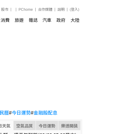
股市
PChome
合作媒體
說明
(登入)
消費
旅遊
雜誌
汽車
政府
大陸
民曆
#
今日運勢
#
金融股配息
日天氣
空氣品質
今日運勢
樂透開獎