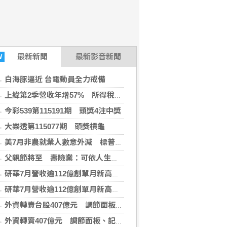
最新
新聞
最新影音新聞
W
白海豚逼近 台電動員全力戒備
上緯第2季營收年增57% 所得稅加徵衝擊短期獲利
今彩539第115191期 頭獎4注中獎
大樂透第115077期 頭獎槓龜
美7月非農就業人數意外減 標普與那指雙雙開高
父親節將至 壽險業：可依人生階段、特定疾病做補強
研華7月營收逾112億創單月新高 樺漢164億登同期高
研華7月營收逾112億創單月新高 樺漢164億登同期高
外資轉賣台股407億元 調節面板、記憶體與主動式ETF
外資轉賣407億元 調節面板、記憶體與主動式ETF