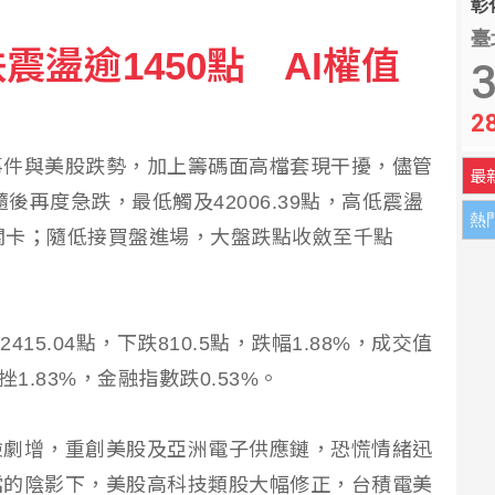
彰化
臺
盪逾1450點 AI權值
3
2
事件與美股跌勢，加上籌碼面高檔套現干擾，儘管
最
，隨後再度急跌，最低觸及42006.39點，高低震盪
熱
整數關卡；隨低接買盤進場，大盤跌點收斂至千點
415.04點，下跌810.5點，跌幅1.88%，成交值
挫1.83%，金融指數跌0.53%。
險劇增，重創美股及亞洲電子供應鏈，恐慌情緒迅
檔的陰影下，美股高科技類股大幅修正，台積電美