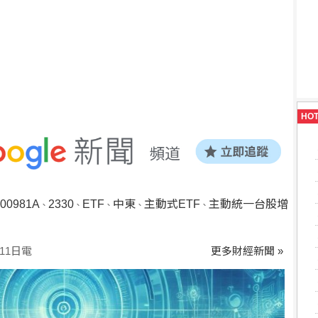
HO
00981A
2330
ETF
中東
主動式ETF
主動統一台股增
、
、
、
、
、
11日電
更多財經新聞 »