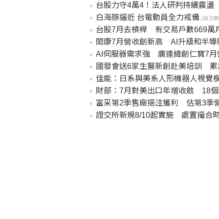
台股力守4萬4！法人研判持續震盪
白海豚逼近 台電動員全力戒備
(自立晚報2
台股7月去槓桿 有交易戶數669萬
閎康7月營收創新高 AI升級和半
AI伺服器需求強 廣達緯創仁寶7
國發會送6家生醫新創赴美培訓 累
佳能：日系與美系人形機器人視覺
財部：7月對美出口年增收斂 18
富采第2季售廠挹注獲利 估第3季
證交所新規8/10起實施 處置撮合