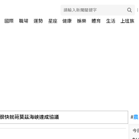
國際
職場
運勢
星座
健康
娛樂
體育
生活
上班族
很快就荷莫茲海峽達成協議
#
農
今