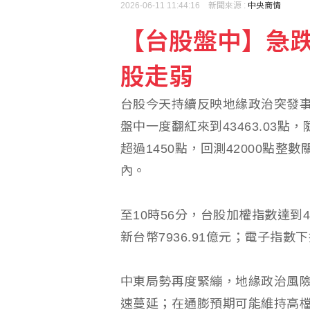
2026-06-11 11:44:16 新聞來源 :
中央商情
【台股盤中】急跌震
股走弱
台股今天持續反映地緣政治突發
盤中一度翻紅來到43463.03點
超過1450點，回測42000點
內。
至10時56分，台股加權指數達到42
新台幣7936.91億元；電子指數下
中東局勢再度緊繃，地緣政治風
速蔓延；在通膨預期可能維持高