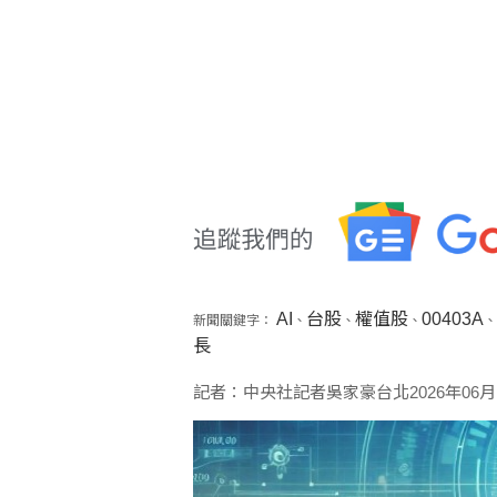
AI
台股
權值股
00403A
新聞關鍵字：
、
、
、
、
長
記者：中央社記者吳家豪台北2026年06月