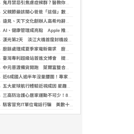
鬼月禁忌引焦慮症候群？醫教你破除強迫症狀與焦慮迷思
父親節最該關心爸爸「這個」數字！中西醫聯手揪出三高危機
遠見、天下文化創辦人高希均辭世 留下華人世界珍貴思想遺產
AI、健康管理成亮點 Apple 推薦多元裝置迎接父親
漢光第2天 淡江大橋首度封橋設3防線阻敵直衝中樞
廚餘處理成夏季家電新需求 廚餘機優惠搭地方補助最高省近萬元
臺灣專利超級站首進文博會 提供免費智財諮詢助創作者護創意
中元普渡備貨開跑 萊爾富整合祭拜供品與民生補貨需求
近6成國人逾半年沒量腰圍！專家籲每月量1次 幫助揪出代謝症候群
五大星球航行體驗近視成因 星趣控「視覺星球挑戰2.0」動手又動腦
三高防治護心居家運動不可少！888知能宣導互動遊戲，掌握自己的健康密碼
駭客冒充IT單位電話行騙 美數十家金融機構成目標