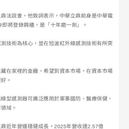
立鼎法說會，他致詞表示，中華立鼎前身是中華電
如今即將登錄興櫃，是「十年磨一劍」。
感測技術為核心，並在短波紅外線感測技術有所突
。
信藏在家裡的金雞，希望到資本市場，在資本市場
更好。
與線型感測器可廣泛應用於軍事國防、醫療保健、
等領域。
近年營運穩健成長，2025年營收達2.57億