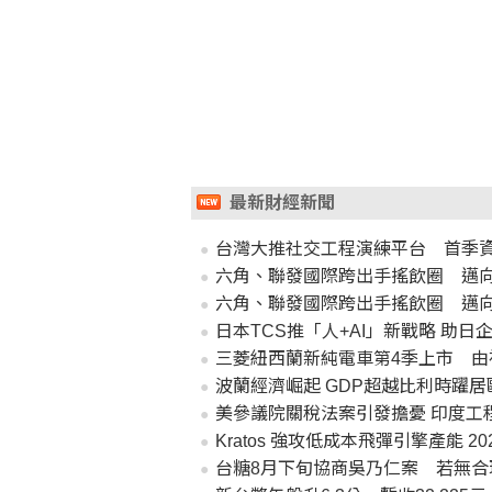
最新財經新聞
台灣大推社交工程演練平台 首季資
六角、聯發國際跨出手搖飲圈 邁
六角、聯發國際跨出手搖飲圈 邁
日本TCS推「人+AI」新戰略 助日
三菱紐西蘭新純電車第4季上市 由
波蘭經濟崛起 GDP超越比利時躍
美參議院關稅法案引發擔憂 印度工
Kratos 強攻低成本飛彈引擎產能 2
台糖8月下旬協商吳乃仁案 若無合