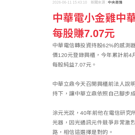
2026-06-11 15:43:10 新聞來源 :
中央商情
中華電小金雞中華
宏都拉斯斷交仍欠台灣逾1
每股賺7.07元
和楊銘威結束12年婚姻
中華電信轉投資持股62%的感測器
價120元登錄興櫃，今年累計前4月
每股純益7.07元。
中華立鼎今天召開興櫃前法人說
持下，讓中華立鼎依照自己腳步
涂元光說，40年前他在電信研究
光器，因光通訊元件競爭非常激
路，相信這選擇是對的。