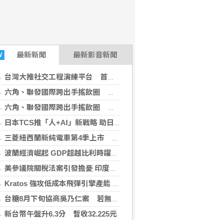
最新
新聞
最新影音新聞
W
台灣大推社交工程演練平台 首季資安營收年增近4倍
六角、聯發國際跨出手搖飲圈 邁向全球餐飲平台
六角、聯發國際跨出手搖飲圈 邁向全球餐飲平台
日本TCS推「人+AI」新戰略 助日企強化IT主權與內製能力
三菱紐西蘭新純電車第4季上市 由裕隆三義廠製造
波蘭經濟崛起 GDP超越比利時躍居歐盟第六大
美參議院關稅法案引發擔憂 印度工程出口商憂衝擊
Kratos 強攻低成本飛彈引擎產能 2027年目標3千具、2028年達5千
台糖8月下旬協商吳乃仁案 若無合理還款方案再聲請管收
新台幣午盤升6.3分 暫收32.225元