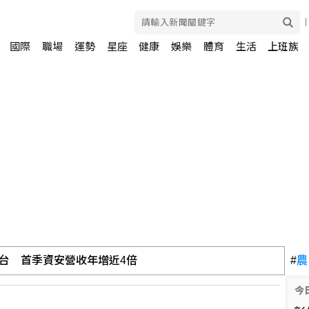
國際
職場
運勢
星座
健康
娛樂
體育
生活
上班族
台 首季資安營收年增近4倍
#
農
今
台日情誼不該因中介入生嫌隙