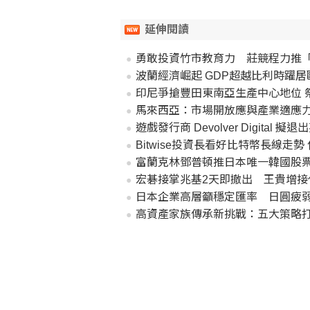
延伸閱讀
勇敢投資竹市教育力 莊競程力推「
波蘭經濟崛起 GDP超越比利時躍
印尼爭搶豐田東南亞生產中心地位 
馬來西亞：市場開放應與產業適應力
遊戲發行商 Devolver Digital
Bitwise投資長看好比特幣長線走勢
富蘭克林鄧普頓推日本唯一韓國股票
宏碁接掌兆基2天即撤出 王貴增接
日本企業高層籲穩定匯率 日圓疲
高資產家族傳承新挑戰：五大策略