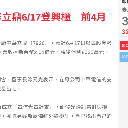
彰化
臺
立鼎6/17登興櫃 前4月
33億 3年僅還款6%
3
3
 方志友：永遠是家人
廠中華立鼎（7926），預計6月17日以每股參考
最
營收達新台幣2.01億元，稅後淨利8035萬元，
熱
明會，董事長涂元光表示，在母公司中華電信的支
成長茁壯。
所成立「電信光電計畫」，研發光通訊雷射與檢
烈，團隊另尋新藍海紅外線檢測，自己找出自己的