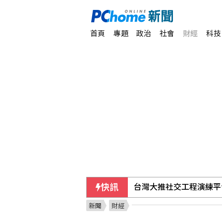
首頁
專題
政治
社會
財經
科技
快訊
台灣大推社交工程演練平
新聞
財經
長崎原爆典禮爭議 綠：