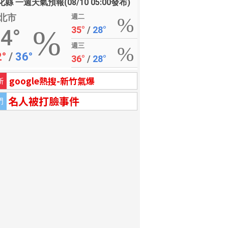
縣 一週天氣預報(08/10 05:00發布)
北市
週二
35°
/
28°
4°
週三
2°
/
36°
36°
/
28°
google熱搜-新竹氣爆
新
名人被打臉事件
門