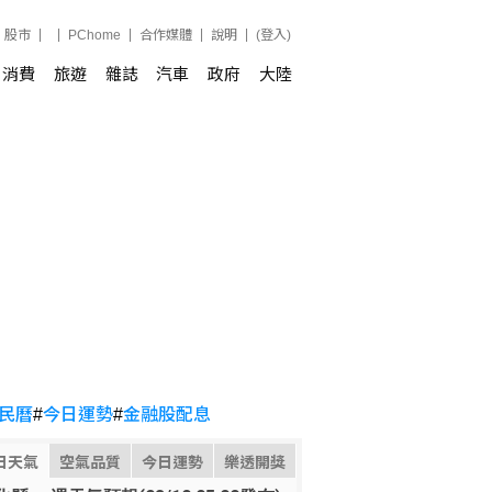
股市
PChome
合作媒體
說明
(登入)
消費
旅遊
雜誌
汽車
政府
大陸
民曆
#
今日運勢
#
金融股配息
日天氣
空氣品質
今日運勢
樂透開獎