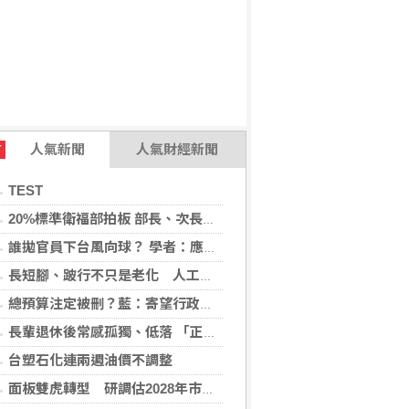
人氣新聞
人氣財經新聞
T
TEST
20%標準衛福部拍板 部長、次長都說會負責
誰拋官員下台風向球？ 學者：應儘速處理毒油
長短腳、跛行不只是老化 人工髖關節手術評估助降臥床風險
總預算注定被刪？藍：寄望行政部門多溝通
長輩退休後常感孤獨、低落 「正念社會處方箋」找回生活樂趣
台塑石化連兩週油價不調整
面板雙虎轉型 研調估2028年市占下降盼成關鍵少數