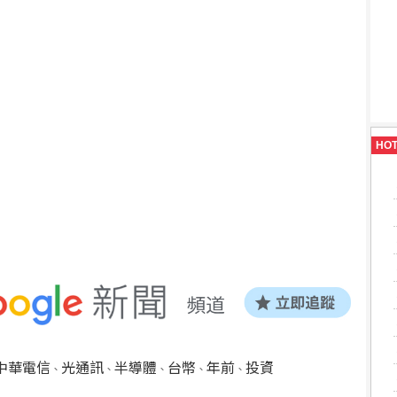
HO
中華電信
光通訊
半導體
台幣
年前
投資
、
、
、
、
、