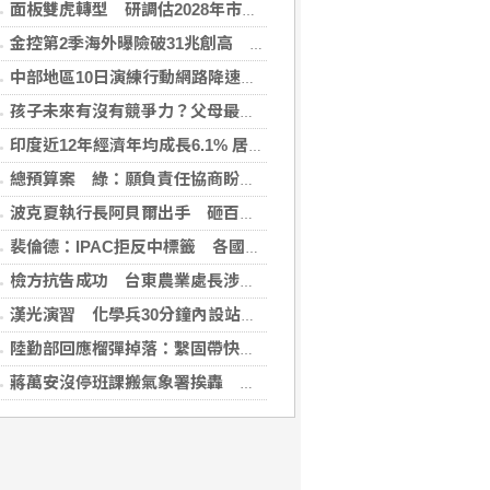
面板雙虎轉型 研調估2028年市占下降盼成關鍵少數
金控第2季海外曝險破31兆創高 日本年增45%居冠
中部地區10日演練行動網路降速 NCC籲提前準備
孩子未來有沒有競爭力？父母最該做的是這件事
印度近12年經濟年均成長6.1% 居G20之首
總預算案 綠：願負責任協商盼爭議案降至100案以下
波克夏執行長阿貝爾出手 砸百億美元投資Alphabet
裴倫德：IPAC拒反中標籤 各國議會逐漸認清中共樣貌
檢方抗告成功 台東農業處長涉圖利羈押禁見
漢光演習 化學兵30分鐘內設站、演練戰甲車除污7程序
陸勤部回應榴彈掉落：繫固帶快解鎖鬆脫、未裝引信藥包
蔣萬安沒停班課搬氣象署挨轟 北市府急回應