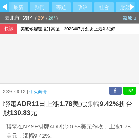
最新
熱門
專題
政治
社會
財經
28°
臺北市
氣象
(
29°
/
28°
)
快訊
美氣候變遷推升高溫 2026年7月創史上最熱紀錄
比金字塔頂端還頂端 世界傳奇卡就是傳奇
哥倫比亞7.4強震增至111死 美洲多國允諾伸援
外溢保單保費年增1.5倍 實物給付型銷量腰斬
2026-06-12 |
中央商情
聯電ADR11日上漲1.78美元漲幅9.42%折台
股130.83元
聯電在NYSE掛牌ADR以20.68美元作收，上漲1.78
美元，漲幅9.42%。