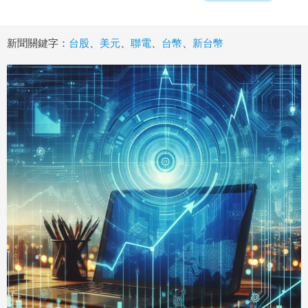
新聞關鍵字：
台股
、
美元
、
聯電
、
台幣
、
新台幣