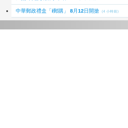
中華郵政禮盒「i郵購」 8月12日開搶
(4 小時前)
延伸閱讀
比金字塔頂端還頂端 世界傳奇卡就是傳奇
1 小
時前
富邦媒7月營收85億 前七月622億續創同期新高
1 小時前
遠傳2026年7月份總營收創歷年同期新高
2 小時
前
ROG 發表 Tandem RGB OLED 電競螢幕 主
打4K OLED、0.03ms 與 AI操控
2 小時前
友達、群創7月電視面板出貨疲弱 營收月減逾
1成
6 小時前