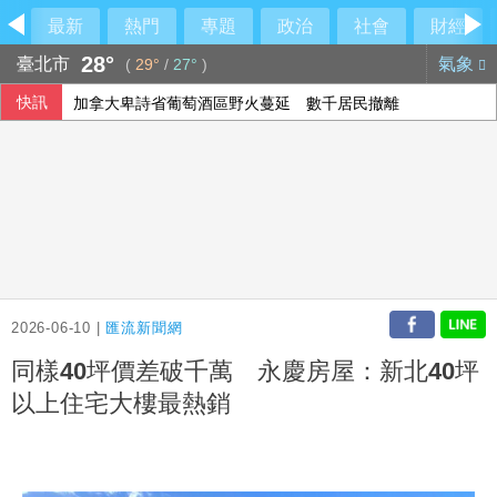
最新
熱門
專題
政治
社會
財經
28°
臺北市
氣象
(
29°
/
27°
)
快訊
加拿大卑詩省葡萄酒區野火蔓延 數千居民撤離
拜登癌症擴散至骨骼外 韓特：父親仍心繫美國
2026-06-10 |
匯流新聞網
同樣40坪價差破千萬 永慶房屋：新北40坪
以上住宅大樓最熱銷