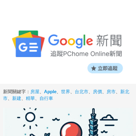
新聞關鍵字：
房屋
、
Apple
、
世界
、
台北市
、
房價
、
房市
、
新北
市
、
新建
、
精華
、
自行車