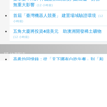
無重大影響
(12 小時前)
首屆「臺灣機器人競賽」 建置場域驗證環境
(12
小時前)
五角大廈將投資4億美元 助澳洲開發稀土礦物
(12 小時前)
延伸閱讀
高希均回憶錄：從「天下哪有白吃午餐」到「和
平幸福」
42 分鐘前
靈異教師神眉~怪 (首刷限定版) 01
42 分鐘前
攔截胰臟癌：破解癌王無聲警報，及早攔截沉默
殺手
42 分鐘前
台北神匠工藝大賞登場 剝皮寮看工藝、玩DIY