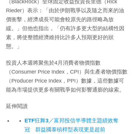
（BlackRock）全球固定收益投資長里德（Rick
Rieder）表示：「由於伊朗戰爭以及隨之而來的油
價衝擊，經濟成長可能會較原先的路徑略為放
緩。」但他也指出，「仍有許多更大型的結構性因
素，將使整體經濟維持比許多人預期更好的狀
態。」
投資人本週將聚焦於4月消費者物價指數
（Consumer Price Index，CPI）與生產者物價指數
（Producer Price Index，PPI）數據，這些數據可
能為市場提供更多有關戰爭如何影響通膨的線索。
延伸閱讀
ETF狂舞3／富邦投信半導體主題績效奪
冠 群益國泰槓桿型表現更是超前