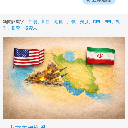
新聞關鍵字：
伊朗
、
川普
、
期貨
、
油價
、
美股
、
CPI
、
PPI
、
戰
爭
、
投資
、
投資人