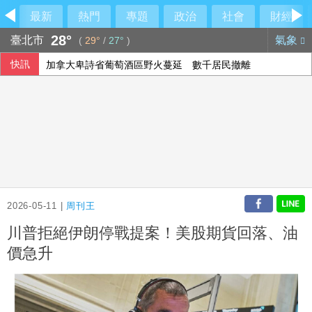
最新
熱門
專題
政治
社會
財經
28°
臺北市
氣象
(
29°
/
27°
)
快訊
加拿大卑詩省葡萄酒區野火蔓延 數千居民撤離
2026-05-11 |
周刊王
川普拒絕伊朗停戰提案！美股期貨回落、油
價急升