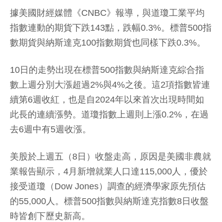
據美國財經媒體《CNBC》報導，與道瓊工業平均
指數連動的期貨下跌143點，跌幅0.3%。標普500指
數期貨與納斯達克100指數期貨也同樣下跌0.3%。
10日的走勢出現在標普500指數與納斯達克綜合指
數上週分別大漲超過2%與4%之後。這2項指數皆連
續第6週收紅，也是自2024年以來首次出現時間如
此長的連續漲勢。道瓊指數上週則上漲0.2%，在過
去6週中有5週收漲。
美股於上週五（8日）收盤走高，原因是美國非農就
業報告顯示，4月新增就業人口達115,000人，優於
接受道瓊（Dow Jones）調查的經濟學家原先預估
的55,000人。標普500指數與納斯達克指數8日收盤
時皆創下歷史新高。