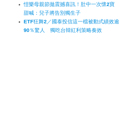
愷樂母親節拋震撼喜訊！肚中一次懷2寶
甜喊：兒子將告別獨生子
ETF狂舞2／國泰投信這一檔被動式績效逾
90％驚人 獨吃台韓紅利策略奏效