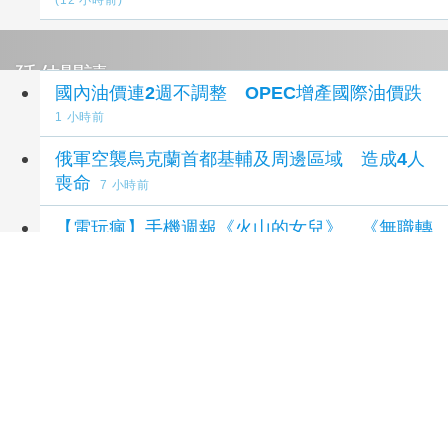
(12 小時前)
延伸閱讀
國內油價連2週不調整 OPEC增產國際油價跌
1 小時前
俄軍空襲烏克蘭首都基輔及周邊區域 造成4人
喪命
7 小時前
【電玩瘋】手機週報《火山的女兒》、《無職轉
生～到了異世界就拿出真本事～迴響編年史》與
《魂墜深境》等遊戲
9 小時前
荷莫茲海峽再傳船隻遇襲 阿聯控伊朗攻擊國營
油輪
9 小時前
油價連2凍！ 下週汽、柴油價格不調整
11 小時
前