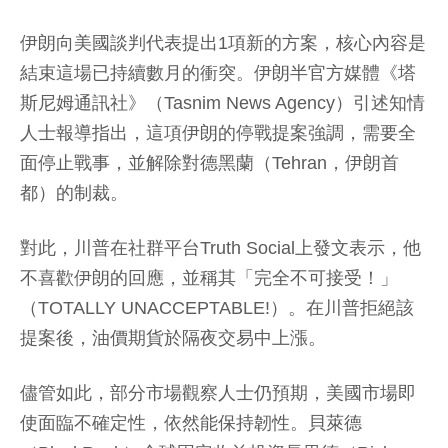
伊朗向美國談判代表提出1項新的方案，核心內容是
結束這場已持續數月的衝突。伊朗半官方媒體《塔
斯尼姆通訊社》（Tasnim News Agency）引述知情
人士報導指出，這項伊朗的停戰提案強調，需要全
面停止戰事，並解除對德黑蘭（Tehran，伊朗首
都）的制裁。
對此，川普在社群平台Truth Social上發文表示，他
不喜歡伊朗的回應，並稱其「完全不可接受！」
（TOTALLY UNACCEPTABLE!）。在川普拒絕該
提案後，油價期貨於隔夜交易中上漲。
儘管如此，部分市場觀察人士仍預期，美國市場即
使面臨不確定性，依然能保持韌性。貝萊德