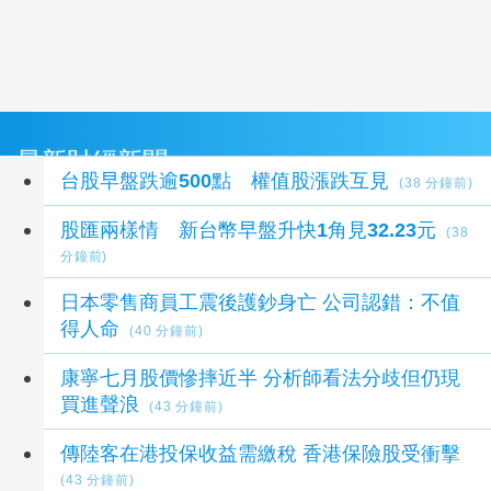
最新財經新聞
台股早盤跌逾500點 權值股漲跌互見
(38 分鐘前)
股匯兩樣情 新台幣早盤升快1角見32.23元
(38
分鐘前)
日本零售商員工震後護鈔身亡 公司認錯：不值
得人命
(40 分鐘前)
康寧七月股價慘摔近半 分析師看法分歧但仍現
買進聲浪
(43 分鐘前)
傳陸客在港投保收益需繳稅 香港保險股受衝擊
(43 分鐘前)