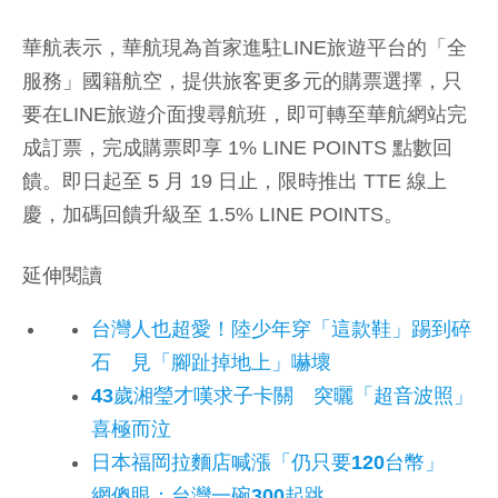
華航表示，華航現為首家進駐LINE旅遊平台的「全
服務」國籍航空，提供旅客更多元的購票選擇，只
要在LINE旅遊介面搜尋航班，即可轉至華航網站完
成訂票，完成購票即享 1% LINE POINTS 點數回
饋。即日起至 5 月 19 日止，限時推出 TTE 線上
慶，加碼回饋升級至 1.5% LINE POINTS。
延伸閱讀
台灣人也超愛！陸少年穿「這款鞋」踢到碎
石 見「腳趾掉地上」嚇壞
43歲湘瑩才嘆求子卡關 突曬「超音波照」
喜極而泣
日本福岡拉麵店喊漲「仍只要120台幣」
網傻眼：台灣一碗300起跳