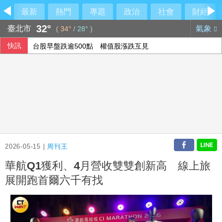
最新
熱門
專題
政治
社會
財經
32°
臺北市
氣象
(
34°
/
28°
)
快訊
台股早盤跌逾500點 權值股漲跌互見
FBI與中俄合作打擊跨國犯罪 美反情報圈憂國安隱患
侯友宜交棒一尊關公給李四川 背後故事曝光
Meta首推程式代理工具Muse Code 主打價格優勢
2026-05-15 |
周刊王
華航Q1獲利、4月營收雙雙創新高 線上旅
展開跑首爾六千有找