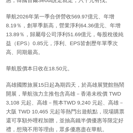
惠，韓國首爾Seoul說走就走，六千元有找。
華航2026年第一季合併營收569.97億元、年增
8.19％，創單季新高，營業淨利64.36億元、年增
13.89％，歸屬母公司淨利51.69億元，每股稅後純
益（EPS）0.85元，淨利、EPS皆創歷年單季次
高、同期最高。
華航股價本日收在18.50元。
高雄國際旅展15日起為期四天，於高雄展覽館熱鬧
開展，華航強力主推包含高雄－香港未稅價 TWD
3,108 元起、高雄－熊本TWD 9,240 元起、高雄－
大阪 TWD 10,465 元起等熱門出遊航點，現場購票
還可享額外哩程加贈，並抽高鐵半價優惠等限定好
禮，想飛不用等理由，眾多優惠盡在華航。