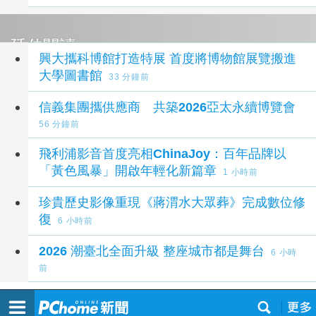
延伸閱讀
興大攜科博館打造特展 首度將博物館展覽搬進
大學圖書館
33 分鐘前
信義集團攜供應商 共築2026亞太永續博覽會
56 分鐘前
飛利浦影音首度亮相ChinaJoy：百年品牌以
「黃色風暴」開啟年輕化新篇章
1 小時前
珍貴歷史影像重現《蔣渭水大眾葬》完成數位修
復
6 小時前
2026 潮臺北全面升級 整座城市都是舞台
6 小時
前