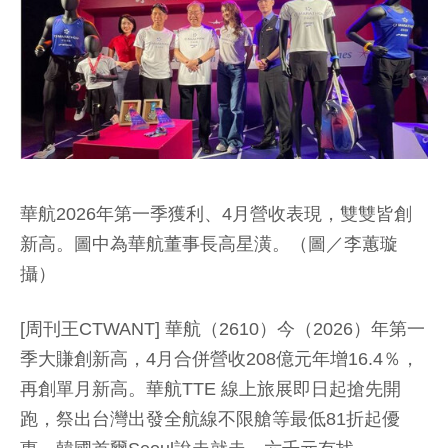
華航2026年第一季獲利、4月營收表現，雙雙皆創
新高。圖中為華航董事長高星潢。（圖／李蕙璇
攝）
[周刊王CTWANT] 華航（2610）今（2026）年第一
季大賺創新高，4月合併營收208億元年增16.4％，
再創單月新高。華航TTE 線上旅展即日起搶先開
跑，祭出台灣出發全航線不限艙等最低81折起優