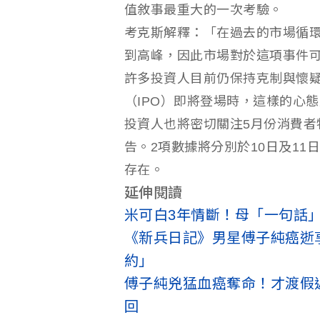
值敘事最重大的一次考驗。
考克斯解釋：「在過去的市場循
到高峰，因此市場對於這項事件可
許多投資人目前仍保持克制與懷
（IPO）即將登場時，這樣的心
投資人也將密切關注5月份消費者物
告。2項數據將分別於10日及1
存在。
延伸閱讀
米可白3年情斷！母「一句話
《新兵日記》男星傅子純癌逝享
約」
傅子純兇猛血癌奪命！才渡假
回