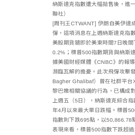
納斯達克指數遭大幅拋售後，進
聯社）
[周刊王CTWANT] 伊朗自美
彈，這項消息在上週納斯達克指
美股期貨隨即於美東時間7日晚間
0.2%；標普500指數期貨與納斯
據美國財經媒體《CNBC》的報
瀕臨瓦解的擔憂。此次飛彈攻擊發
Bagher Ghalibaf）曾在
黎巴嫩相關協議的行為，已構成
上週五（5日），納斯達克綜合指數大跌
年4月以來最大單日跌幅。標普500指
指數則下跌695點，以50,866
表現來看，標普500指數下跌超過