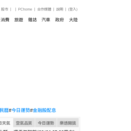
股市
PChome
合作媒體
說明
(登入)
消費
旅遊
雜誌
汽車
政府
大陸
民曆
#
今日運勢
#
金融股配息
日天氣
空氣品質
今日運勢
樂透開獎