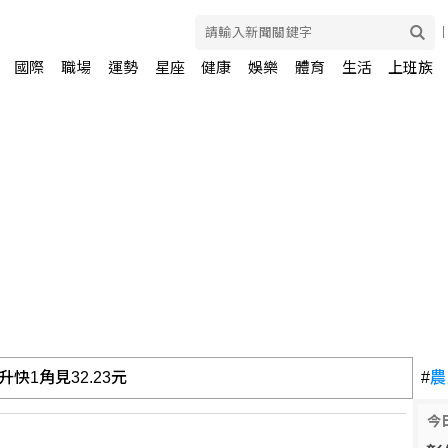
國際
職場
運勢
星座
健康
娛樂
體育
生活
上班族
快1角見32.23元
#
農
今
學會4招重新看待分手：道歉、挽留都沒必要