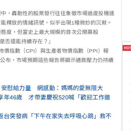
環中，轟動性的股票發行往往象徵市場過度投機達
能釋放的情緒訊號，似乎出現1種微妙的沉默。
疑態度，但當史上最大規模的首次公開募股
態是否還能持續存在？」
HO
價指數（CPI）與生產者物價指數（PPI）報
1日公布，市場預期這些報告將顯示通膨壓力仍持續
」安慰給力量 網感動：媽媽的愛無限大
年46歲 才帶妻慶祝520喊「歡迎工作邀
返台突發病「下午在家失去呼吸心跳」救不