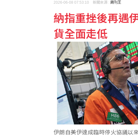
2026-06-08 07:53:10 新聞來源 :
周刊王
納指重挫後再遇
台股早盤跌逾500點 權
貨全面走低
FBI與中俄合作打擊跨國
伊朗自美伊達成臨時停火協議以來