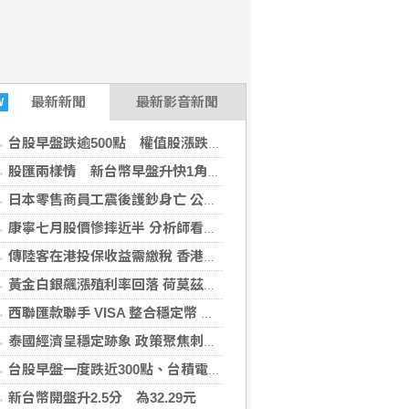
最新
新聞
最新影音新聞
W
台股早盤跌逾500點 權值股漲跌互見
股匯兩樣情 新台幣早盤升快1角見32.23元
日本零售商員工震後護鈔身亡 公司認錯：不值得人命
康寧七月股價慘摔近半 分析師看法分歧但仍現買進聲浪
傳陸客在港投保收益需繳稅 香港保險股受衝擊
黃金白銀飆漲殖利率回落 荷莫茲海峽情勢緩解油價通膨憂慮
西聯匯款聯手 VISA 整合穩定幣 推動跨境匯款新模式
泰國經濟呈穩定跡象 政策聚焦刺激內需與科技轉型
台股早盤一度跌近300點、台積電跌25元
新台幣開盤升2.5分 為32.29元