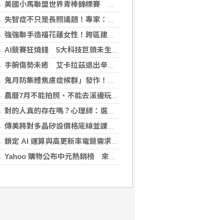
美國小馬聯盟世界青棒錦標賽 台灣隊奪亞軍
失智症不只是長照議題！專家：生活中的金融、就業、司法都可能碰到
強強聯手造福花蓮女性！跨區建立生殖照護模式，備孕無後顧之憂
AI競賽狂燒錢 5大科技巨頭未生效租金飆逾35兆元
手腕傷勢未癒 艾卡拉茲退出辛辛那提大師賽
鬼月防集體焦慮症候群」發作！醫揭：安度民俗月2大「認知調適」對策
農曆7月不能拍照、不能去溪邊玩？小心過度焦慮引發「鬼月症候群」
對的人真的存在嗎？心理師：選對的人只占30%，剩下70%靠「這件事」
傳美將對多晶矽設價格底線並課關稅 劍指中國供應鏈
鎖定 AI 運算與高更新率電競需求 技嘉 AORUS P1600W 電源供應器、宏碁 Nitro XV272U Z2 螢幕登場
Yahoo 購物公布中元熱銷榜 來一客蟬聯泡麵冠軍、紙紮吹科技風