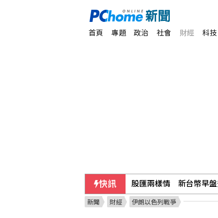
首頁
專題
政治
社會
財經
科技
快訊
股匯兩樣情 新台幣早盤升
新聞
財經
伊朗以色列戰爭
不愛了如何體面提分手？