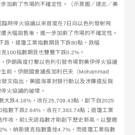
一步加劇了市場的不確定性。（示意圖／達志／美
伊達成臨時停火協議以來首度在7日向以色列發射飛
數遭大幅拋售後，進一步加劇了市場的不確定性。
下跌，道瓊工業指數期貨下跌80點，跌幅
達克100指數期貨也雙雙下跌0.2%。
導，伊朗再度打擊以色列引發市場對美伊停火協議
生前，伊朗國會議長加利巴夫（Mohammad
社群平台X發文指出，美國海軍封鎖行動以及涉嫌違反與
對停火協議的破壞。
4.18%，收在25,709.43點，創下自2025
數下跌2.64%，收在7,383.74點；道瓊工業
.78點作收，前1天該指數才剛創下歷史新高。以整週
2%，納斯達克指數重挫4.7%，而道瓊工業指數