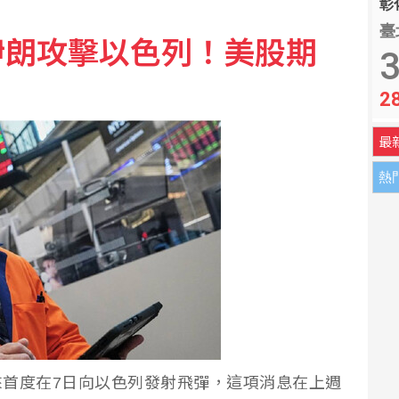
彰化
臺
伊朗攻擊以色列！美股期
值股漲跌互見
3
2
犯罪 美反情報圈憂國安隱患
最
熱
首度在7日向以色列發射飛彈，這項消息在上週