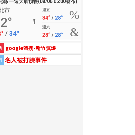
縣 一週天氣預報(08/06 05:00發布)
北市
週五
34°
/
28°
2°
週六
8°
/
34°
28°
/
28°
google熱搜-新竹氣爆
新
名人被打臉事件
門