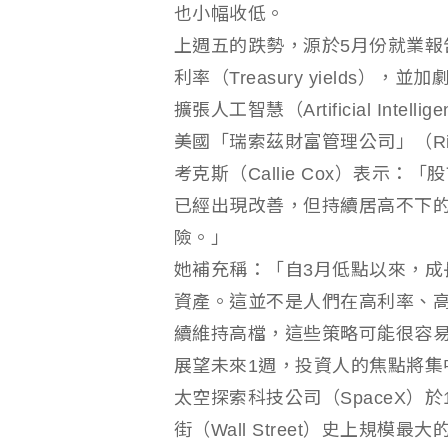
也小幅收低。
上週五的跌勢，源於5月份就業報
利率（Treasury yields
擴張人工智慧（Artificial Int
美國「瑞索茲財富管理公司」（Rithol
考克斯（Callie Cox）表示
已經出現改善，但持續居高不下
險。」
她補充稱：「自3月低點以來，成
資產。這並不是人們在高利率、
續維持高檔，這些策略可能很容
展望未來1週，投資人的焦點將集中
太空探索科技公司（SpaceX）
街（Wall Street）史上規