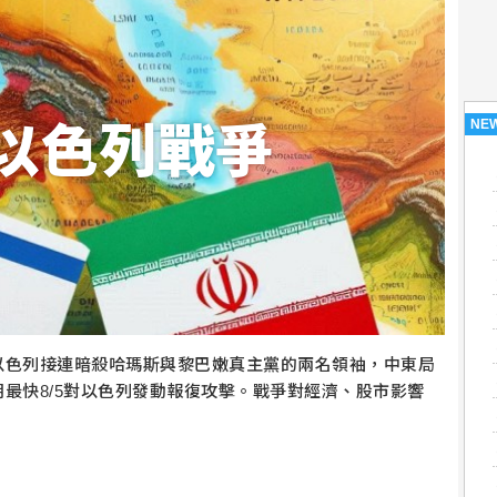
NE
以色列戰爭
以色列接連暗殺哈瑪斯與黎巴嫩真主黨的兩名領袖，中東局
最快8/5對以色列發動報復攻擊。戰爭對經濟、股市影響