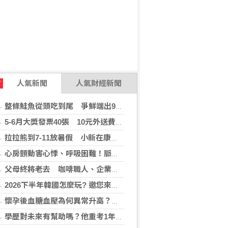
人氣新聞
人氣財經新聞
T
整條鮭魚從頭吃到尾 爭鮮端出9道新料理
5-6月大獎發票40張 10元外送費對中1千萬
拉拉熊到7-11放暑假 小新在康是美開雜貨店
心房顫動害心悸、呼吸困難！脈衝場電燒(PFA)手術助患者重拾生活品質
父母終將老去 咖啡職人、企業攜手公益 陪自閉症家庭走更遠
2026下半年韓國怎麼玩? 邀您來場韓國深度遊，還「遊」好康！
懷孕後血糖血壓為何異常升高？醫揭原因 規律產檢安心掌握孕期變化
學歷對未來有幫助嗎？他重考1年上頂大「希望17歲就知道的人生真相」