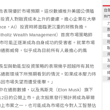
告表現優於市場預期。這份數據推升美國公債殖
），並加劇投資人對融資成本上升的憂慮，擔心企業在大舉
elligence，AI）投資時將面臨更沉重的財務負擔。
tz Wealth Management）首席市場策略師
：「股市可能正逐漸成為自身成功的受害者。就業市場
的通膨威脅，似乎成為目前所有人最擔心的風
長型與動能型投資策略的表現幾乎超越所有其他
高通膨環境下所預期看到的情況。如果成本壓力持
易因市場失望而遭受衝擊。」
在通膨數據，以及馬斯克（Elon Musk）旗下
於12日的公開上市。此次股票發行預計將成為華爾
模最大的上市案之一，也可能成為市場迄今對人工智慧估