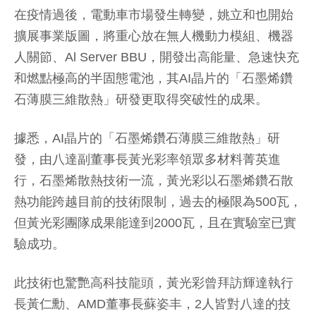
在疫情過後，電動車市場發生轉變，姚立和也開始
擴展事業版圖，將重心放在無人機動力模組、機器
人關節、Al Server BBU，開發出高能量、急速快充
和燃點極高的半固態電池，其AI晶片的「石墨烯鑽
石薄膜三維散熱」研發更取得突破性的成果。
據悉，AI晶片的「石墨烯鑽石薄膜三維散熱」研
發，由八達副董事長黃光彩率領眾多材料菁英進
行，石墨烯散熱技術一流，黃光彩以石墨烯鑽石散
熱功能跨越目前的技術限制，過去的極限為500瓦，
但黃光彩團隊成果能達到2000瓦，且在實驗室已實
驗成功。
此技術也驚艷高科技龍頭，黃光彩曾拜訪輝達執行
長黃仁勳、AMD董事長蘇姿丰，2人皆對八達的技