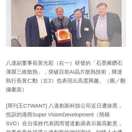
八達副董事長黃光彩（右一）研發的「石墨烯鑽石
薄膜三維散熱」，突破目前AI晶片散熱技術，輝達
執行長黃仁勳（左2）也表現出高度興趣。（圖／翻
攝畫面）
[周刊王CTWANT] 八達創新科技公司近日遭抹黑，
投訴的港商Super VisionDevelopment（簡稱
SVD）在台張姓代表因而發道歉函表示最高歉意，