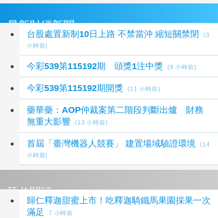
最新財經新聞
台股處置新制10日上路 不禁當沖 縮短關禁閉
(3
小時前)
今彩539第115192期 頭獎1注中獎
(9 小時前)
今彩539第115192期開獎
(11 小時前)
藥華藥：AOP仲裁案第二階段判斷出爐 財務
無重大影響
(13 小時前)
首屆「臺灣機器人競賽」 建置場域驗證環境
(14
小時前)
延伸閱讀
歸仁釋迦甜蜜上市！吃釋迦騎鐵馬果園採果一次
滿足
7 小時前