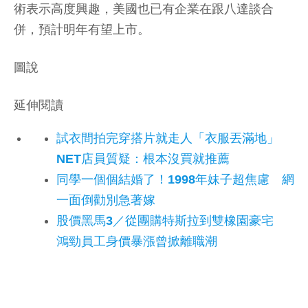
術表示高度興趣，美國也已有企業在跟八達談合
併，預計明年有望上市。
圖說
延伸閱讀
試衣間拍完穿搭片就走人「衣服丟滿地」
NET店員質疑：根本沒買就推薦
同學一個個結婚了！1998年妹子超焦慮 網
一面倒勸別急著嫁
股價黑馬3／從團購特斯拉到雙橡園豪宅
鴻勁員工身價暴漲曾掀離職潮