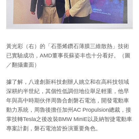
黃光彩（右）的「石墨烯鑽石薄膜三維散熱」技術
已實驗成功，AMD董事長蘇姿丰也十分看好。（圖
／翻攝畫面）
據了解，八達創新科技創辦人姚立和在高科技領域
深耕約半世紀，其個性低調但地位舉足輕重，他早
年與高中時期伙伴周魯合創磐石電池，開發電動車
動力系統，周魯後擔任加州AC Propulsion總裁，接
掌技轉Tesla之後改裝BMW MiniE以及納智捷電動車
專案計劃，磐石電池皆扮演重要角色。