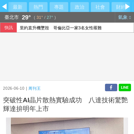
最新
熱門
專題
政治
社會
財經
29°
臺北市
氣象
(
31°
/
27°
)
快訊
里約直升機墜毀 哥倫比亞一家3名女性罹難
伊朗列荷莫茲全面開放條件 要美同意終戰並撤軍
2026-06-10 |
周刊王
突破性AI晶片散熱實驗成功 八達技術驚艷
輝達拚明年上市