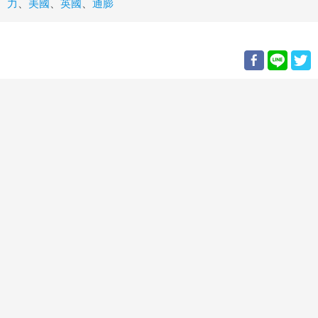
力
、
美國
、
英國
、
通膨