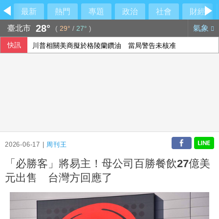
最新
熱門
專題
政治
社會
財經
28°
臺北市
氣象
(
29°
/
27°
)
快訊
川普相關美商擬於格陵蘭鑽油 當局警告未核准
2026-06-17 |
周刊王
「必勝客」將易主！母公司百勝餐飲27億美
元出售 台灣方回應了