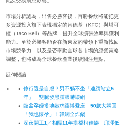
此次交易消息影響。
市場分析認為，出售必勝客後，百勝餐飲將能把更
多資源投入旗下表現穩定的肯德基（KFC）與塔可
鐘（Taco Bell）等品牌，提升全球擴張效率與獲利
能力。至於必勝客能否在新東家的帶領下重新找回
市場競爭力，以及是否牽動全球各市場的經營策略
調整，也將成為全球餐飲產業後續關注焦點。
延伸閱讀
修行還是自虐？男不躺不坐「連續站立5
年」 雙腿發黑腫脹嚇壞網
臨盆孕婦搭地鐵求讓博愛座 50歲大媽回
「我也懷孕」！韓網全炸鍋
深夜開工1／相隔11年搭檔柯佳嬿 邱澤低