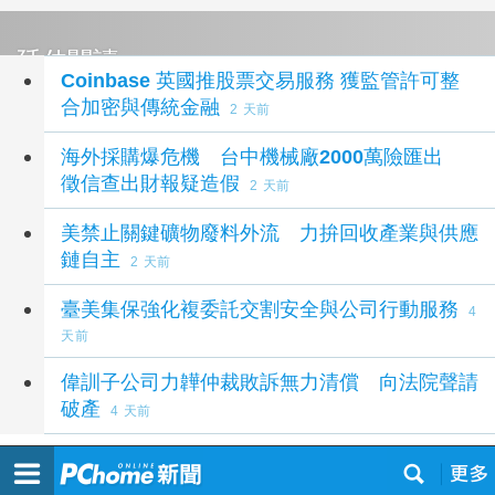
延伸閱讀
Coinbase 英國推股票交易服務 獲監管許可整
合加密與傳統金融
2 天前
海外採購爆危機 台中機械廠2000萬險匯出
徵信查出財報疑造假
2 天前
美禁止關鍵礦物廢料外流 力拚回收產業與供應
鏈自主
2 天前
臺美集保強化複委託交割安全與公司行動服務
4
天前
偉訓子公司力韡仲裁敗訴無力清償 向法院聲請
破產
4 天前