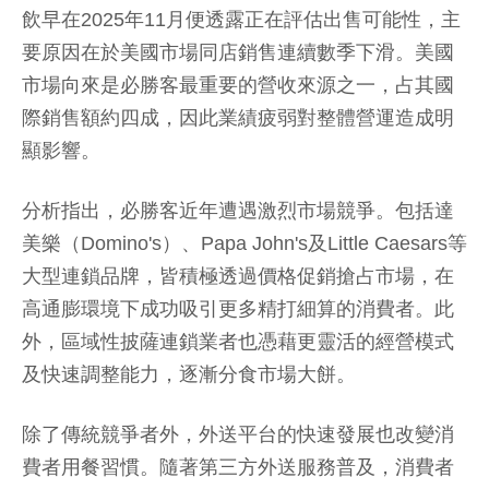
飲早在2025年11月便透露正在評估出售可能性，主
要原因在於美國市場同店銷售連續數季下滑。美國
市場向來是必勝客最重要的營收來源之一，占其國
際銷售額約四成，因此業績疲弱對整體營運造成明
顯影響。
分析指出，必勝客近年遭遇激烈市場競爭。包括達
美樂（Domino's）、Papa John's及Little Caesars等
大型連鎖品牌，皆積極透過價格促銷搶占市場，在
高通膨環境下成功吸引更多精打細算的消費者。此
外，區域性披薩連鎖業者也憑藉更靈活的經營模式
及快速調整能力，逐漸分食市場大餅。
除了傳統競爭者外，外送平台的快速發展也改變消
費者用餐習慣。隨著第三方外送服務普及，消費者