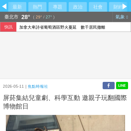
最新
熱門
專題
政治
社會
財經
28°
臺北市
氣象
(
29°
/
27°
)
快訊
加拿大卑詩省葡萄酒區野火蔓延 數千居民撤離
2026-05-11 |
焦點時報社
屏菸集結兒童劇、科學互動 邀親子玩翻國際
博物館日