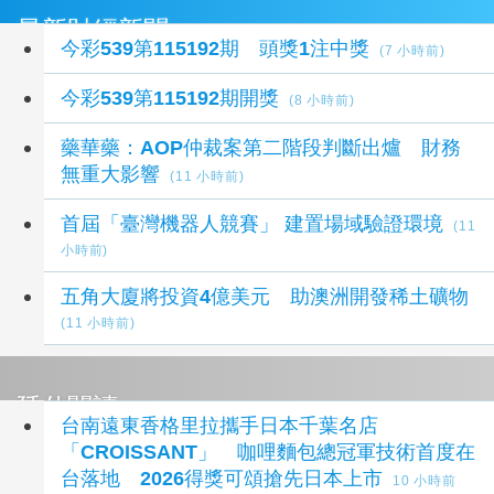
最新財經新聞
今彩539第115192期 頭獎1注中獎
(7 小時前)
今彩539第115192期開獎
(8 小時前)
藥華藥：AOP仲裁案第二階段判斷出爐 財務
無重大影響
(11 小時前)
首屆「臺灣機器人競賽」 建置場域驗證環境
(11
小時前)
五角大廈將投資4億美元 助澳洲開發稀土礦物
(11 小時前)
延伸閱讀
台南遠東香格里拉攜手日本千葉名店
「CROISSANT」 咖哩麵包總冠軍技術首度在
台落地 2026得獎可頌搶先日本上市
10 小時前