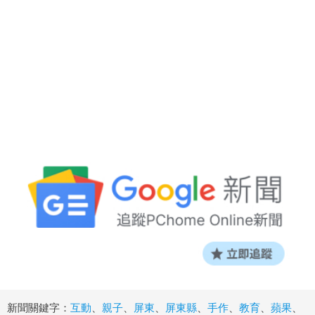
新聞關鍵字：
互動
、
親子
、
屏東
、
屏東縣
、
手作
、
教育
、
蘋果
、