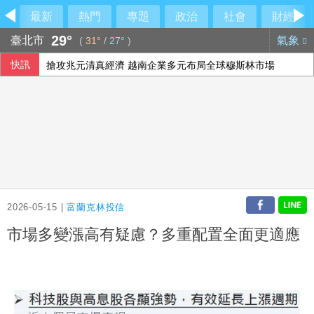
最新
熱門
專題
政治
社會
財經
29°
臺北市
氣象
(
31°
/
27°
)
快訊
搶攻兆元清真經濟 越南企業多元布局全球穆斯林市場
義大利埃特納火山警戒降級 機場重啟准航班入境
2026-05-15 |
富蘭克林投信
市場多變漲高有疑慮？多重配置全面更適應