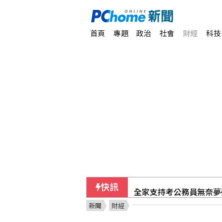
首頁
專題
政治
社會
財經
科技
快訊
全家支持考公務員無奈夢
新聞
財經
黃仁勳也受害 工程師成