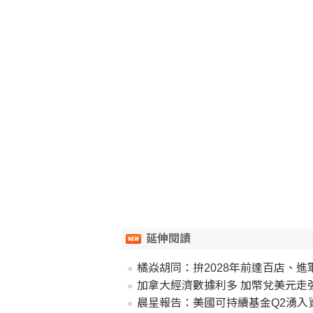
延伸閱讀
橘焱胡同：拚2028年前達百店、進
加拿大經濟數據利多 加幣兌美元走
晨星報告：美國可持續基金Q2湧入