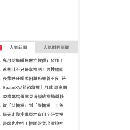
人氣新聞
人氣財經新聞
T
鬼月防集體焦慮症候群」發作！醫揭：安度民俗月2大「認知調適」對策
爸爸肚不只是幸福肥！男性腰圍逾90公分 醫籲留意脂肪肝風險
長輩缺牙咀嚼困難恐營養不良 符合「這二身分」可申請假牙補助
SpaceX火箭恐將撞上月球 專家關注衝擊後果
32歲媽媽罹罕見滑膜肉瘤肺轉移！立體定位精準放療SBRT，控制轉移病灶
從「父擔重」到「腹擔重」！爸爸肚恐暗藏中年男性健康危機
每天走幾步進康才有用？研究揭：5000步即可降低37%死亡風險
醫師也中招！椎間盤突出壓迫神經 微創內視鏡手術助重返正常生活