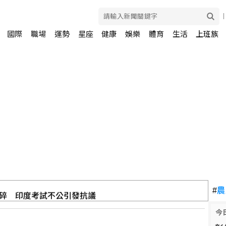
國際
職場
運勢
星座
健康
娛樂
體育
生活
上班族
碎 印度考試不公引發抗議
#
農
今
共諜擁「全台個資」遭求刑13年