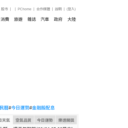
股市
PChome
合作媒體
說明
(登入)
消費
旅遊
雜誌
汽車
政府
大陸
民曆
#
今日運勢
#
金融股配息
日天氣
空氣品質
今日運勢
樂透開獎