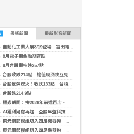
最新
新聞
最新影音新聞
W
自動化工業大展8/19登場 富田電機秀機器人關節模組
8月電子期金融期齊跌
8月台股期指跌257點
台股收跌214點 權值股漲跌互見、雙萬金再現
台股反彈熄火！收跌133點 台積電跌40元
台股跌214.9點
橘焱胡同：拚2028年前達百店、進軍美國穩紮穩打
AI獲利疑慮再起 亞股早盤科技股領跌多數走低
東元關節模組切入四足機器狗 合作開發人形機器人
東元關節模組切入四足機器狗 合作開發人形機器人