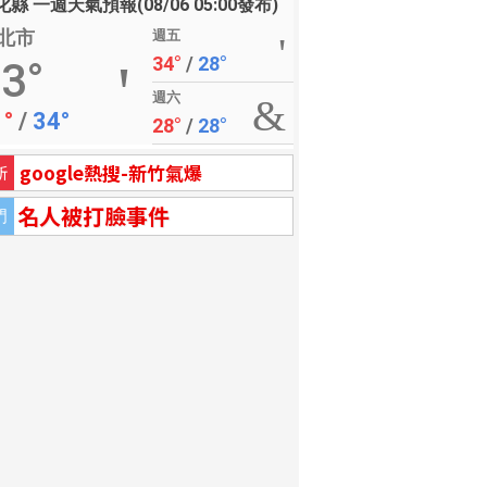
縣 一週天氣預報(08/06 05:00發布)
北市
週五
34°
/
28°
3°
週六
1°
/
34°
28°
/
28°
google熱搜-新竹氣爆
新
名人被打臉事件
門