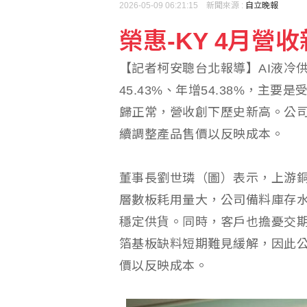
2026-05-09 06:21:15 新聞來源 :
自立晚報
榮惠-KY 4月營
自動化工業大展8/19登
【記者柯安聰台北報導】AI液冷供應
同心36號演習動員教召
45.43%、年增54.38%，主
歸正常，營收創下歷史新高。公
續調整產品售價以反映成本。
董事長劉世璘（圖）表示，上游銅
層數板耗用量大，公司備料庫存水
穩定供貨。同時，客戶也擔憂交期
箔基板缺料短期難見緩解，因此
價以反映成本。