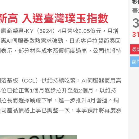
彰化
臺
收新高 入選臺灣璞玉指數
場 富田電機秀機器人關節模組
3
商榮惠-KY（6924）4月營收2.05億元，月增
3
令生效 後備軍人依指定時間報到
要是受惠AI伺服器散熱需求強勁、日系客戶拉貨節奏回
最
司表示，部分材料成本漲價幅度過高，公司也將持
熱
箔基板（CCL）供給持續吃緊，AI伺服器使用高
位已從正常1個月逐步拉升至近2個月，以維持
拉長而選擇踴躍下單，進一步推升4月營運。銅
公司產品價格上季已調整一次，本季預計將再度漲