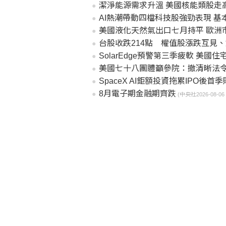
潔淨能源需求升溫 美國核能類股走
AI熱潮帶動四檔科技股強勁表現 
美國液化天然氣出口七月持平 歐洲
台股收跌214點 權值股漲跌互見
SolarEdge預警第三季疲軟 美
美國七十八團體籲參院：撤清晰法令
SpaceX AI鉅額投資拖累IPO後首
8月電子期金融期齊跌
(中央社2026-08-06 1