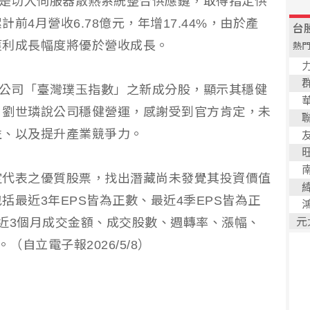
要是切入伺服器散熱系統整合供應鏈，取得指定供
前4月營收6.78億元，年增17.44%，由於產
獲利成長幅度將優於營收成長。
數公司「臺灣璞玉指數」之新成分股，顯示其穩健
。劉世璘說公司穩健營運，感謝受到官方肯定，未
益、以及提升產業競爭力。
定代表之優質股票，找出潛藏尚未發覺其投資價值
最近3年EPS皆為正數、最近4季EPS皆為正
近3個月成交金額、成交股數、週轉率、漲幅、
（自立電子報2026/5/8）