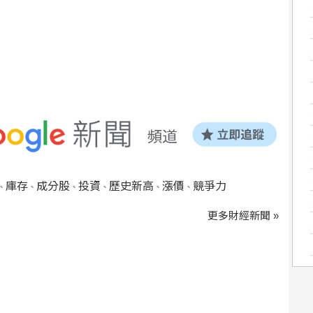
庫存
成分股
投資
歷史新高
漲價
競爭力
、
、
、
、
、
、
更多財經新聞 »