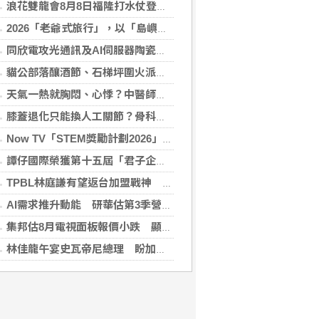
浪花雙龍會8月8日福隆打水仗登場 尚有免費名額快報名，還可抽住宿券！
2026「老爺式旅行」，以「島嶼的弦外之音」為題 帶旅人開箱歌劇院後台、探訪地下舞廳年代及體驗民歌
同欣電攻光通訊及AI伺服器陶瓷基板 明年業績看佳
貓公部落釀酒節、石梯坪圍火派對 分別在中秋與國慶連假登場
天氣一熱就胸悶、心悸？中醫師提醒：高溫讓心臟負擔大增，別輕忽身體警訊
膝蓋退化只能換人工關節？骨科醫師解析「退化性關節炎」治療評估
Now TV「STEM獎勵計劃2026」正式開始｜獲長隆度假區全力支持 推出《主題樂園有趣科學大探索》第二季及「長隆小科學家大獎」
譚仔國際榮獲第十五屆「君子企業獎」 卓越ESG及營商表現備受肯定
TPBL林庭謙有望返台加盟戰神 陳冠全笑稱不是AI嗎
AI需求推升動能 研華估第3季營收雙增、毛利率持穩
集邦估8月電視面板報價小跌 顯示器及NB面板持平
林佳龍午宴史瓦帝尼總理 盼加強各領域雙邊合作