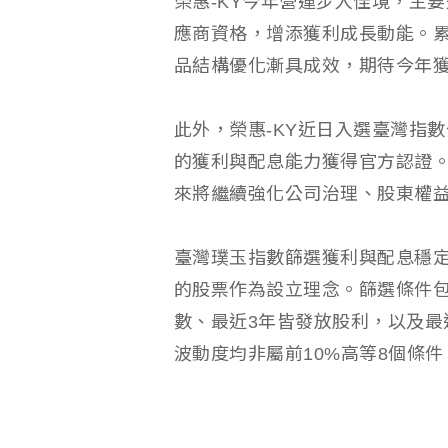
榮惠-KY今年營運步入佳境，主
應商資格，增添獲利成長動能。累計
品結構優化漸具成效，期待今年
此外，榮惠-KY近日入選臺灣指
的獲利與配息能力獲得官方認證
來將繼續強化公司治理、股東權
臺灣璞玉指數篩選獲利與配息穩
的股票作為設立理念。篩選條件包括
數、最近3年皆發放股利，以及最
波動度均非屬前10%高等8個條件。