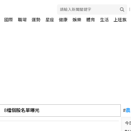
國際
職場
運勢
星座
健康
娛樂
體育
生活
上班族
 8檔個股名單曝光
#
農
今
需繳稅 香港保險股大跌