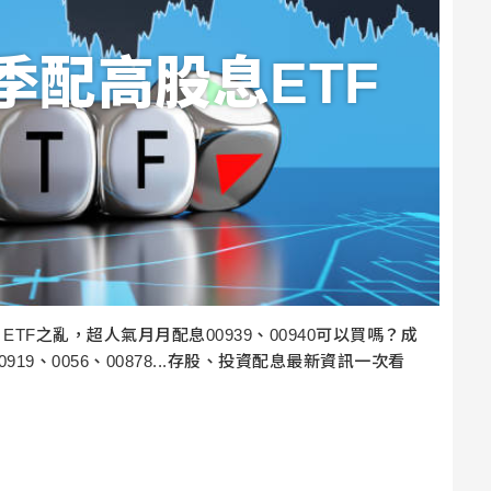
季配高股息ETF
TF之亂，超人氣月月配息00939、00940可以買嗎？成
9、0056、00878...存股、投資配息最新資訊一次看