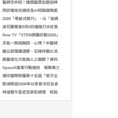
醫師也中招！椎間盤突出壓迫神經 微創內視鏡手術助重返正常生活
同欣電攻光通訊及AI伺服器陶瓷基板 明年業績看佳
2026「老爺式旅行」，以「島嶼的弦外之音」為題 帶旅人開箱歌劇院後台、探訪地下舞廳年代及體驗民歌
浪花雙龍會8月8日福隆打水仗登場 尚有免費名額快報名，還可抽住宿券！
Now TV「STEM獎勵計劃2026」正式開始｜獲長隆度假區全力支持 推出《主題樂園有趣科學大探索》第二季及「長隆小科學家大獎」
天氣一熱就胸悶、心悸？中醫師提醒：高溫讓心臟負擔大增，別輕忽身體警訊
貓公部落釀酒節、石梯坪圍火派對 分別在中秋與國慶連假登場
膝蓋退化只能換人工關節？骨科醫師解析「退化性關節炎」治療評估
SpaceX進軍行動通訊 衝擊美三大電信巨頭
譚仔國際榮獲第十五屆「君子企業獎」 卓越ESG及營商表現備受肯定
歐洲將迎2006年以來首次日全食 觀測資訊一次看
林佳龍午宴史瓦帝尼總理 盼加強各領域雙邊合作