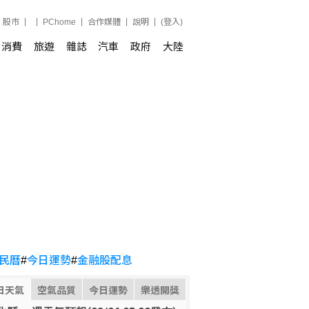
股市
PChome
合作媒體
說明
(登入)
消費
旅遊
雜誌
汽車
政府
大陸
民曆
#
今日運勢
#
金融股配息
日天氣
空氣品質
今日運勢
樂透開獎