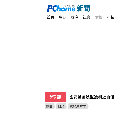
首頁
專題
政治
社會
財經
科技
快訊
國安基金護盤獲利近百億
新聞
財經
高股息ETF
傳中國民眾在港投保收益