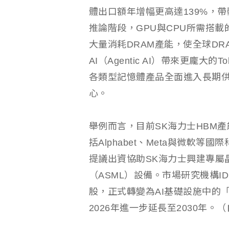
體出口額年增幅更高達139%，帶
推論階段，GPU與CPU所需搭
大量消耗DRAM產能，使全球D
AI（Agentic AI）帶來更龐
各類型記憶體產品全面進入長期供
心。
舉例而言，目前SK海力士HBM
括Alphabet、Meta與微軟
提議出資協助SK海力士興建專屬
（ASML）設備。市場研究機構
股，正式轉變為AI基礎設施中的
2026年進一步延長至2030年。（自