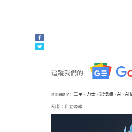
三星
力士
記憶體
AI
A
新聞關鍵字：
、
、
、
、
記者：自立晚報