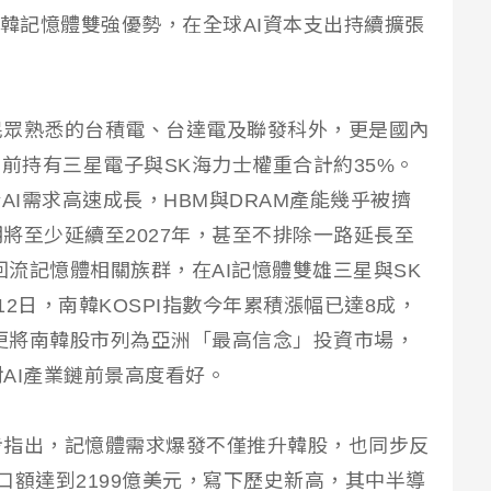
與南韓記憶體雙強優勢，在全球AI資本支出持續擴張
民眾熟悉的台積電、台達電及聯發科外，更是國內
目前持有三星電子與SK海力士權重合計約35%。
AI需求高速成長，HBM與DRAM產能幾乎被擠
將至少延續至2027年，甚至不排除一路延長至
回流記憶體相關族群，在AI記憶體雙雄三星與SK
2日，南韓KOSPI指數今年累積漲幅已達8成，
盛更將南韓股市列為亞洲「最高信念」投資市場，
AI產業鏈前景高度看好。
步指出，記憶體需求爆發不僅推升韓股，也同步反
口額達到2199億美元，寫下歷史新高，其中半導