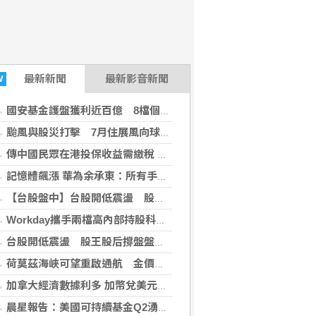
最新
新聞
最新影音新聞
W
國安基金護盤獲利近百億 8檔個股名單曝光
颱風與股災打擊 7月住展風向球連15個月亮黃藍燈
傳中國民眾在港投保收益需繳稅 香港保險股大跌
記憶體飆漲 華為余承東：所有手機可能大規模漲價
【台股盤中】台股開低震盪 股王股后撐盤盤中再現「雙萬金」
Workday攜手兩檔高內部持股科技股 洞察成長潛力與投資契機
台股開低震盪 股王股后撐盤盤中再現「雙萬金」
荷莫茲海峽可望重啟通航 金價連4漲創7週來高點
加拿大經濟數據利多 加幣兌美元走強
晨星報告：美國可持續基金Q2湧入資金 終結逾三年出走潮