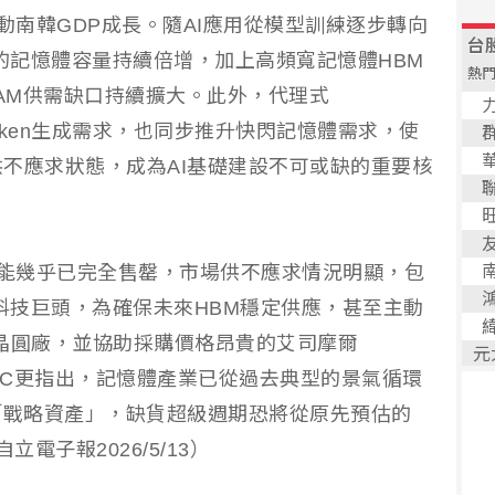
動南韓GDP成長。隨AI應用從模型訓練逐步轉向
載的記憶體容量持續倍增，加上高頻寬記憶體HBM
RAM供需缺口持續擴大。此外，代理式
大的Token生成需求，也同步推升快閃記憶體需求，使
不應求狀態，成為AI基礎建設不可或缺的重要核
產能幾乎已完全售罄，市場供不應求情況明顯，包
等國際科技巨頭，為確保未來HBM穩定供應，甚至主動
晶圓廠，並協助採購價格昂貴的艾司摩爾
IDC更指出，記憶體產業已從過去典型的景氣循環
「戰略資產」，缺貨超級週期恐將從原先預估的
立電子報2026/5/13）