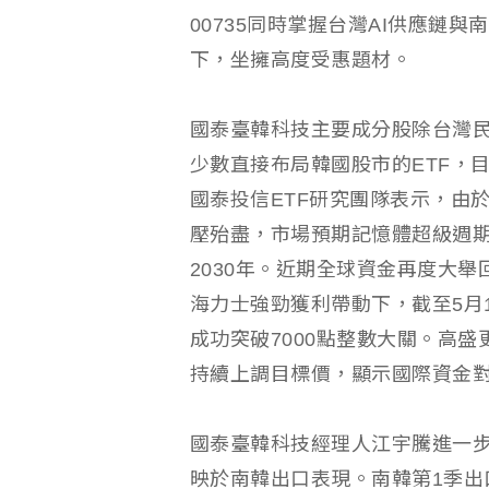
00735同時掌握台灣AI供應鏈
下，坐擁高度受惠題材。
國泰臺韓科技主要成分股除台灣
少數直接布局韓國股市的ETF，
國泰投信ETF研究團隊表示，由於
壓殆盡，市場預期記憶體超級週期
2030年。近期全球資金再度大舉
海力士強勁獲利帶動下，截至5月1
成功突破7000點整數大關。高
持續上調目標價，顯示國際資金對
國泰臺韓科技經理人江宇騰進一
映於南韓出口表現。南韓第1季出