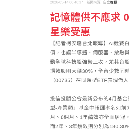
2026-05-14 00:46:37 新聞來源 :
自立晚報
記憶體供不應求 0
記憶體飆漲 華為余承東
星樂受惠
台股開低震盪 股王股后
【記者柯安聰台北報導】AI競賽
價，也讓半導體、伺服器、散熱與
動全球科技股強勢上攻，尤其台股
期韓股則大漲30%，全台少數同
（00735）在同類型ETF表現
投信投顧公會最新公布的4月基金
型-產業類」基金中報酬率名列前茅
月、6個月、1年績效亦全面居冠，報酬
而2年、3年績效則分別為180.3