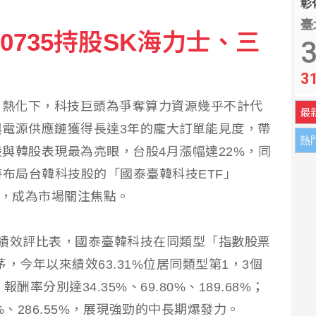
彰化
臺
0735持股SK海力士、三
：所有手機可能大規模漲價
3
3
撐盤盤中再現「雙萬金」
白熱化下，科技巨頭為爭奪算力資源幾乎不計代
最
電源供應鏈獲得長達3年的龐大訂單能見度，帶
熱
與韓股表現最為亮眼，台股4月漲幅達22%，同
時布局台韓科技股的「國泰臺韓科技ETF」
傲人，成為市場關注焦點。
績效評比表，國泰臺韓科技在同類型「指數股票
，今年以來績效63.31%位居同類型第1，3個
率分別達34.35%、69.80%、189.68%；
0%、286.55%，展現強勁的中長期爆發力。