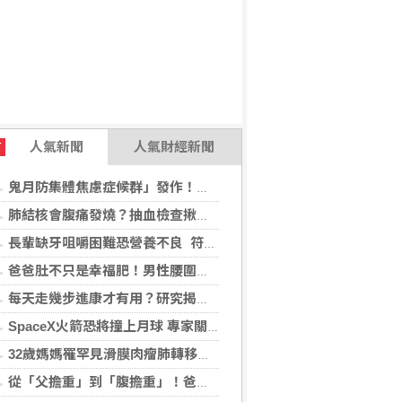
人氣新聞
人氣財經新聞
T
鬼月防集體焦慮症候群」發作！醫揭：安度民俗月2大「認知調適」對策
肺結核會腹痛發燒？抽血檢查揪潛伏感染對症下藥
長輩缺牙咀嚼困難恐營養不良 符合「這二身分」可申請假牙補助
爸爸肚不只是幸福肥！男性腰圍逾90公分 醫籲留意脂肪肝風險
每天走幾步進康才有用？研究揭：5000步即可降低37%死亡風險
SpaceX火箭恐將撞上月球 專家關注衝擊後果
32歲媽媽罹罕見滑膜肉瘤肺轉移！立體定位精準放療SBRT，控制轉移病灶
從「父擔重」到「腹擔重」！爸爸肚恐暗藏中年男性健康危機