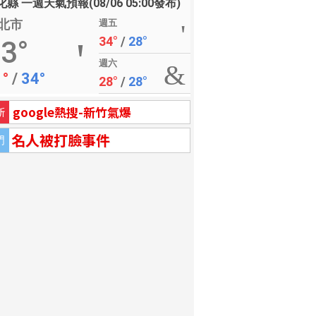
縣 一週天氣預報(08/06 05:00發布)
北市
週五
34°
/
28°
3°
週六
1°
/
34°
28°
/
28°
google熱搜-新竹氣爆
新
名人被打臉事件
門