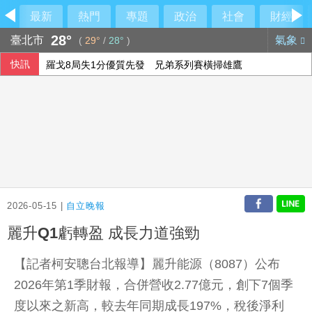
最新
熱門
專題
政治
社會
財經
28°
臺北市
氣象
(
29°
/
28°
)
快訊
羅戈8局失1分優質先發 兄弟系列賽橫掃雄鷹
學生拖熊進宿舍剝皮取肉 康乃爾大學新規禁校內處理野味
全台連抗議長崎原爆典禮矮化台灣 質疑中國施壓
李冠德遭134頁申訴控霸凌、公款私用、酒駕 外交部證實成
2026-05-15 |
自立晚報
麗升Q1虧轉盈 成長力道強勁
【記者柯安聰台北報導】麗升能源（8087）公布
2026年第1季財報，合併營收2.77億元，創下7個季
度以來之新高，較去年同期成長197%，稅後淨利