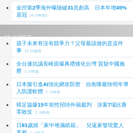
金控第2季海外曝險破31兆創高 日本年增45%
居冠
(4 小時前)
延伸閱讀
孩子未來有沒有競爭力？父母最該做的是這件
事
15 分鐘前
全台連抗議長崎原爆典禮矮化台灣 質疑中國施
壓
1 小時前
日本擬引進AI強化網攻防禦 自衛隊最快明年導
入防護軟體
1 小時前
韓足協爆15年前性招待外籍裁判 涉案7場比賽
零敗仗
2 小時前
日81歲婦「家中堆滿紙箱」 兒返家發現驚人
真相
2 小時前