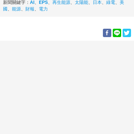
新聞關鍵字：
AI
、
EPS
、
再生能源
、
太陽能
、
日本
、
綠電
、
美
國
、
能源
、
財報
、
電力