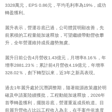
3328萬元，EPS 0.86元，平均毛利率為19%，成功
轉盈獲利。
麗升表示，營運谷底已過，公司體質明顯改善，先
前累積的工程量能加速釋放，可望繼續帶動營收攀
升，全年營運維持成長趨勢無虞。
麗升日前公告4月營收1.43億元，月增率8.16％，年
增率2881.23％；累計前4月營收4.19億元，年增率
328.02％，創下轉型以來，近3年之新高表現。
過去1年麗升處於沉潛調整期，隨著能源政策趨於明
確及申請案陸續獲批，工程動能加速釋放，2026年
首季轉盈獲利，擺脫谷底，營運重返成長軌道。目
前麗升營收占比以工程收入為主，在手案件依進度