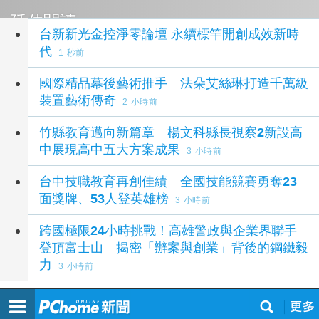
延伸閱讀
台新新光金控淨零論壇 永續標竿開創成效新時
代
1 秒前
國際精品幕後藝術推手 法朵艾絲琳打造千萬級
裝置藝術傳奇
2 小時前
竹縣教育邁向新篇章 楊文科縣長視察2新設高
中展現高中五大方案成果
3 小時前
台中技職教育再創佳績 全國技能競賽勇奪23
面獎牌、53人登英雄榜
3 小時前
跨國極限24小時挑戰！高雄警政與企業界聯手
登頂富士山 揭密「辦案與創業」背後的鋼鐵毅
力
3 小時前