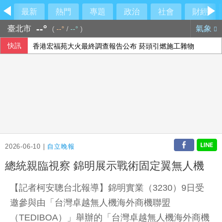
最新
熱門
專題
政治
社會
財經
--°
臺北市
氣象
(
--°
/
--°
)
快訊
香港宏福苑大火最終調查報告公布 菸頭引燃施工雜物
時人：「蜘蛛人」湯姆霍蘭德與辛蒂亞已辦派對慶祝結婚
隊友罕見給援護 布雷克：告訴自己不要搞砸
【中市長民調】江啟臣38.2%領先何欣純14.1% 各年齡層
2026-06-10 |
自立晚報
總統親臨視察 錦明展示戰術固定翼無人機
【記者柯安聰台北報導】錦明實業（3230）9日受
邀參與由「台灣卓越無人機海外商機聯盟
（TEDIBOA）」舉辦的「台灣卓越無人機海外商機