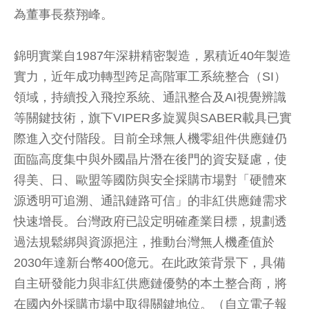
為董事長蔡翔峰。
錦明實業自1987年深耕精密製造，累積近40年製造
實力，近年成功轉型跨足高階軍工系統整合（SI）
領域，持續投入飛控系統、通訊整合及AI視覺辨識
等關鍵技術，旗下VIPER多旋翼與SABER載具已實
際進入交付階段。目前全球無人機零組件供應鏈仍
面臨高度集中與外國晶片潛在後門的資安疑慮，使
得美、日、歐盟等國防與安全採購市場對「硬體來
源透明可追溯、通訊鏈路可信」的非紅供應鏈需求
快速增長。台灣政府已設定明確產業目標，規劃透
過法規鬆綁與資源挹注，推動台灣無人機產值於
2030年達新台幣400億元。在此政策背景下，具備
自主研發能力與非紅供應鏈優勢的本土整合商，將
在國內外採購市場中取得關鍵地位。（自立電子報