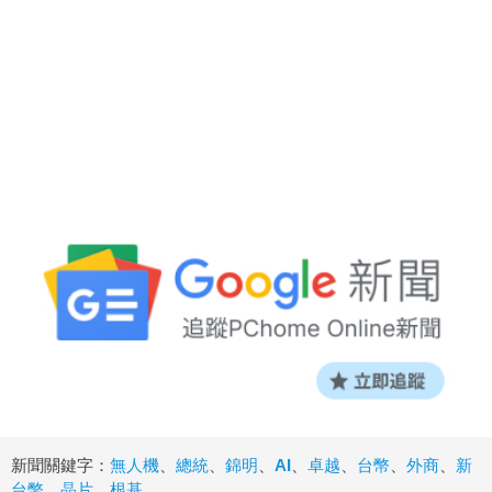
新聞關鍵字：
無人機
、
總統
、
錦明
、
AI
、
卓越
、
台幣
、
外商
、
新
台幣
、
晶片
、
根基