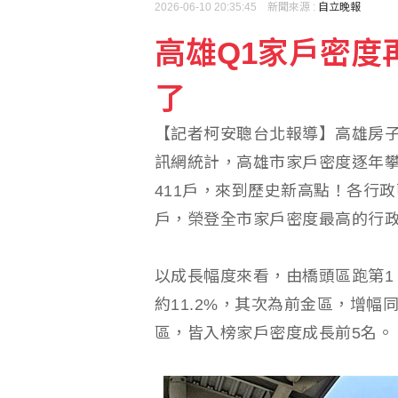
2026-06-10 20:35:45 新聞來源 :
自立晚報
高雄Q1家戶密度
【獨家】新北市長選戰震
了
【記者柯安聰台北報導】高雄房
訊網統計，高雄市家戶密度逐年攀
411戶，來到歷史新高點！各行政
戶，榮登全市家戶密度最高的行
以成長幅度來看，由橋頭區跑第1，
約11.2%，其次為前金區，增
區，皆入榜家戶密度成長前5名。