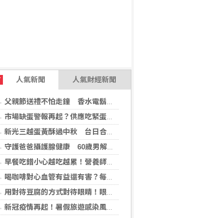
人氣新聞
人氣財經新聞
T
父親節送禮不怕走鐘 香水電鬍刀千年不敗
市場缺蛋警報再起？供應吃緊蛋價蠢蠢欲動
新光三越蛋黃酥過中秋 台日合作開發話題新品
守護爸爸攝護腺健康 60歲男解尿異常 靠PHI檢測及早揪出攝護腺癌
早餐吃錯小心越吃越累！營養師點名3大NG組合：根本「台式安眠藥」
喝咖啡對心血管有益還有害？每日可以喝幾杯咖啡？美心臟協會一次解答
用對待豆腐的方式對待眼睛！眼科醫揭「4件事」絕不可以對眼睛做
新冠疫情再起！暑假旅遊感染風險增 專家教你這樣做好防護