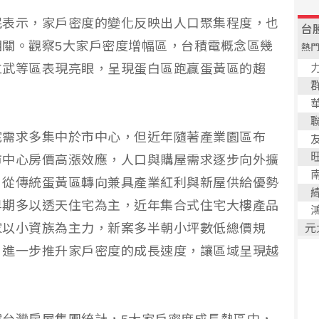
妮表示，家戶密度的變化反映出人口聚集程度，也
關。觀察5大家戶密度增幅區，台積電概念區幾
仁武等區表現亮眼，呈現蛋白區跑贏蛋黃區的趨
宅需求多集中於市中心，但近年隨著產業園區布
市中心房價高漲效應，人口與購屋需求逐步向外擴
，從傳統蛋黃區轉向兼具產業紅利與新屋供給優勢
早期多以透天住宅為主，近年集合式住宅大樓產品
家以小資族為主力，新案多半朝小坪數低總價規
，進一步推升家戶密度的成長速度，讓區域呈現越