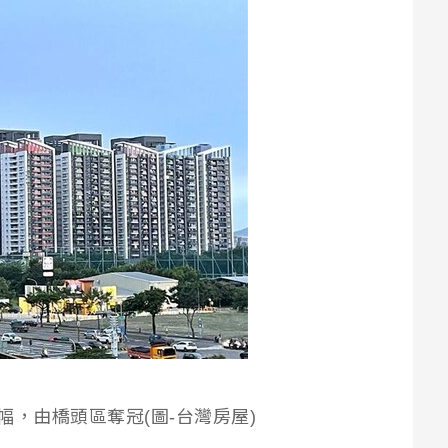
幅，由橋頭區奪冠(圖-台灣房屋)