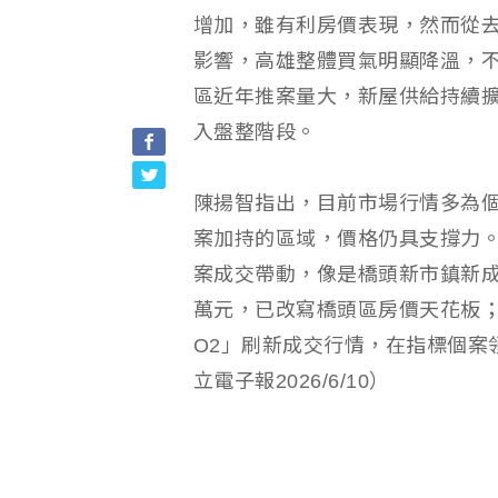
增加，雖有利房價表現，然而從
影響，高雄整體買氣明顯降溫，
區近年推案量大，新屋供給持續
入盤整階段。
陳揚智指出，目前市場行情多為
案加持的區域，價格仍具支撐力
案成交帶動，像是橋頭新市鎮新成
萬元，已改寫橋頭區房價天花板
O2」刷新成交行情，在指標個案
立電子報2026/6/10）