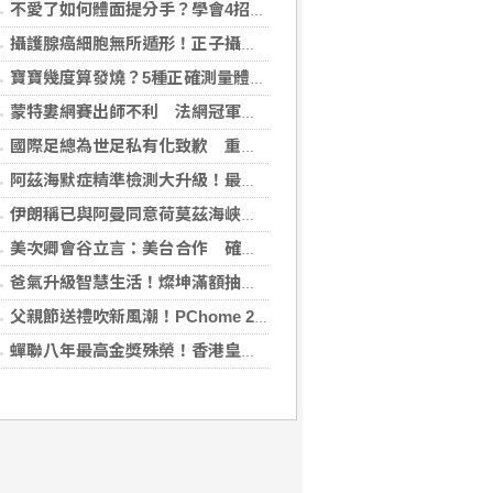
不愛了如何體面提分手？學會4招重新看待分手：道歉、挽留都沒必要
攝護腺癌細胞無所遁形！正子攝影掃描揪出攝護腺癌，精準定位助早期治療
寶寶幾度算發燒？5種正確測量體溫的方法：耳溫測量快、額溫快速便利
蒙特婁網賽出師不利 法網冠軍茲韋列夫輸荷蘭對手
國際足總為世足私有化致歉 重申力挺主席英凡提諾
阿茲海默症精準檢測大升級！最新血液生物標記檢測，不再只能靠「猜」
伊朗稱已與阿曼同意荷莫茲海峽通行航道 海峽重開與否取決美國
美次卿會谷立言：美台合作 確保AI關鍵供應鏈安全
爸氣升級智慧生活！燦坤滿額抽折疊旗艦機、台灣大 3C 豪禮最低 0 元帶回家
父親節送禮吹新風潮！PChome 24h 購物揭男香 TOP5 與居家健身器材買氣翻倍
蟬聯八年最高金獎殊榮！香港皇玥推「五大亮點」中秋禮盒