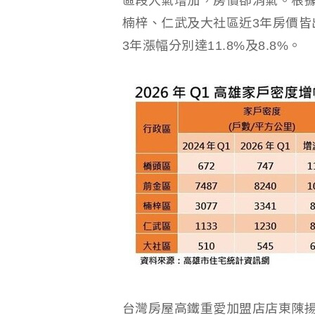
區段人氣增加，房價卻消氣。根據
楠梓、仁武及大社區近3年房價皆
3年漲幅分別達11.8%及8.8%。
台灣房屋高鐵重愛加盟店店東陳