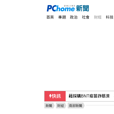
首頁
專題
政治
社會
財經
科技
快訊
藉採購BNT疫苗詐慈濟
新聞
財經
南部新聞
漢光第2天 淡江大橋首