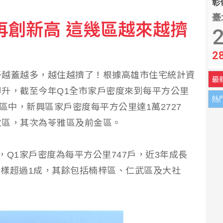
彰化
臺
再創新高 這幾區越來越擠
撼彈 蔡英文將任蘇巧慧總部主委
2
2
子越蓋越多，越住越擠了！根據高雄市住宅統計資
最
升，截至今年Q1全市家戶密度來到每平方公里
熱
區中，新興區家戶密度每平方公里達1萬2727
政區，其次為苓雅區及前金區。
Q1家戶密度為每平方公里747戶，近3年成長
幅同樣超過1成，其餘包括楠梓區、仁武區及大社