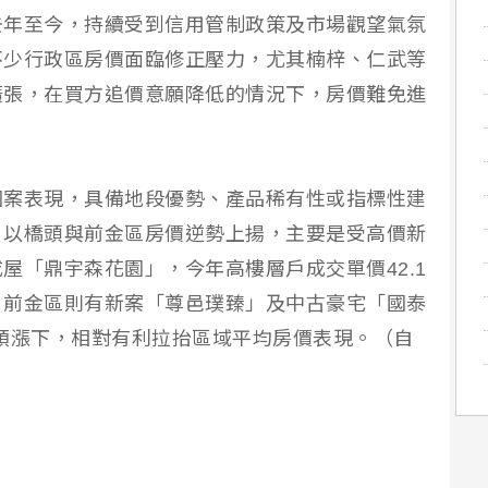
去年至今，持續受到信用管制政策及市場觀望氣氛
不少行政區房價面臨修正壓力，尤其楠梓、仁武等
擴張，在買方追價意願降低的情況下，房價難免進
個案表現，具備地段優勢、產品稀有性或指標性建
。以橋頭與前金區房價逆勢上揚，主要是受高價新
屋「鼎宇森花園」，今年高樓層戶成交單價42.1
；前金區則有新案「尊邑璞臻」及中古豪宅「國泰
領漲下，相對有利拉抬區域平均房價表現。（自