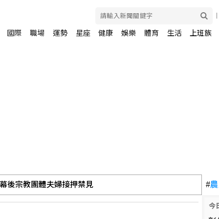
國際
職場
運勢
星座
健康
娛樂
體育
生活
上班族
 幕後宗教團體夫婦接押禁見
#
農
今
度封橋設3防線阻敵直衝中樞