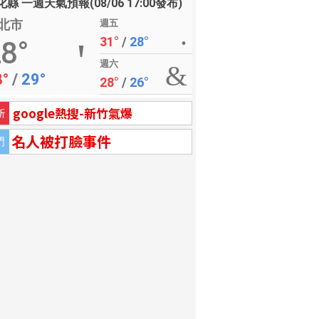
縣 一週天氣預報(08/06 17:00發布)
北市
週五
31°
/
28°
8°
週六
8°
/
29°
28°
/
26°
google熱搜-新竹氣爆
新
名人被打臉事件
門