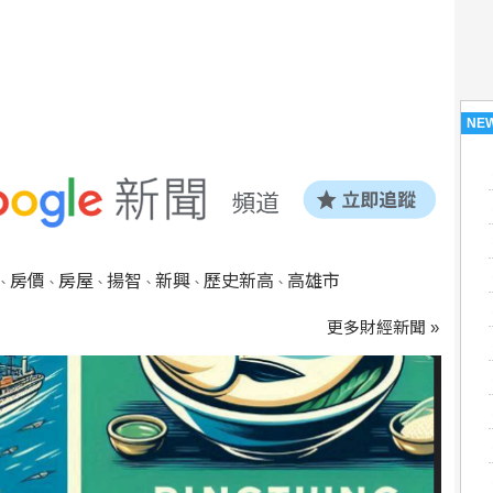
NE
房價
房屋
揚智
新興
歷史新高
高雄市
、
、
、
、
、
、
更多財經新聞 »