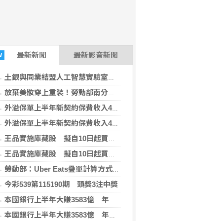
最新
新聞
最新影音新聞
W
土銀與同業結盟人工智慧實驗室 強化識詐
放棄美妝穿上重裝！勞動部南分署16歲女銲將 全國技能競賽奪牌
外溢保單上半年新契約保費收入488億 超越去年全年
外溢保單上半年新契約保費收入488億 超越去年全年
王品實施庫藏股 擬自10日起買回1500張
王品實施庫藏股 擬自10日起買回1500張
勞動部：Uber Eats疊單計算方式違法 每案可罰2萬
今彩539第115190期 頭獎3注中獎
本國銀行上半年大賺3583億 年增2成寫同期新高
本國銀行上半年大賺3583億 年增2成寫同期新高