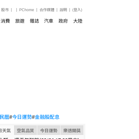
股市
PChome
合作媒體
說明
(登入)
消費
旅遊
雜誌
汽車
政府
大陸
民曆
#
今日運勢
#
金融股配息
日天氣
空氣品質
今日運勢
樂透開獎