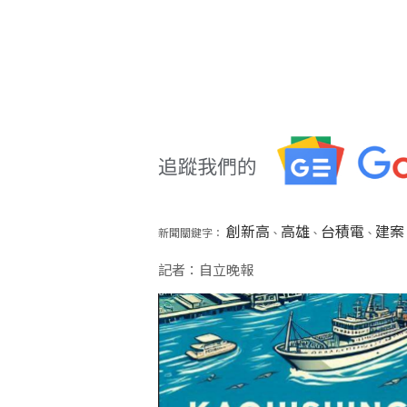
創新高
高雄
台積電
建案
新聞關鍵字：
、
、
、
記者：自立晚報