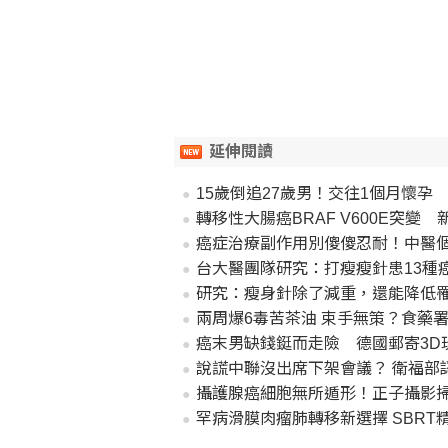
延伸閱讀
15歲倒追27歲男！交往1個月懷孕
轉移性大腸癌BRAF V600E突
癌症治療副作用別傻傻忍耐！中醫
台大醫團隊研究：打瘦瘦針患13種癌
研究：瘦身針除了減重，還能降低
兩周爆6毒苦茶油 束手無策？食藥
癌末男缺錢鋌而走險 德國郵寄3D
說謊中聯沒出席下架會議？ 衛福部
攝護腺癌細胞無所遁形！正子攝影
罕病滑膜肉瘤肺轉移新選擇 SBRT