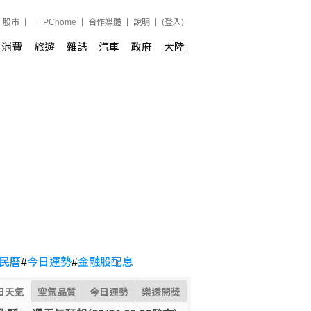
股市
PChome
合作媒體
說明
(登入)
消費
旅遊
雜誌
汽車
政府
大陸
民曆
#
今日運勢
#
金融股配息
日天氣
空氣品質
今日運勢
樂透開獎