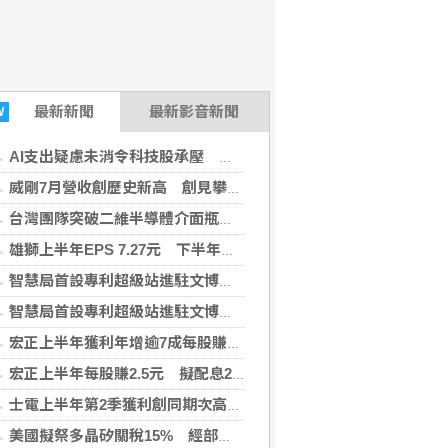
最新
新聞
最新影音新聞
W
AI支出疑慮未消令科技股承壓 亞股多收低
威剛7月營收創歷史新高 創見攀同期高點
台灣團隊突破二維半導體介面瓶頸 成果登國際頂尖期刊
雄獅上半年EPS 7.27元 下半年營收獲利可期
智慧局首設專利超級站進駐文博會 助業者布局智財權
智慧局首設專利超級站進駐文博會 助業者布局智財權
宏正上半年獲利年增逾7成每股賺2.5元 擬配息2.3元
宏正上半年每股賺2.5元 擬配息2.3元
士電上半年第2季獲利創同期次高 看好AIDC拉貨需求
美國擬祭多晶矽關稅15% 經部：尚待公告適用範圍