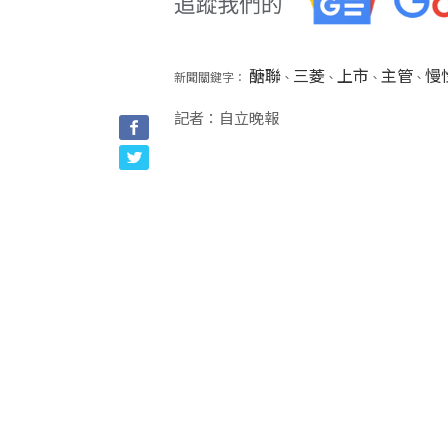
醣聯
三菱
上市
主管
慢
新聞關鍵字：
、
、
、
、
記者：自立晚報