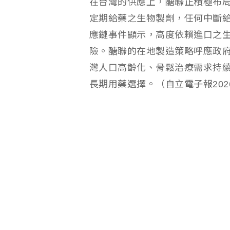
在台灣的供應上，醣聯正積極布局台
定期給藥之生物製劑，任何中斷
應鏈事件顯示，高度依賴進口之
險。醣聯的在地製造策略呼應政
灣人口高齡化、骨鬆治療需求持
長期用藥選擇。（自立電子報2026/