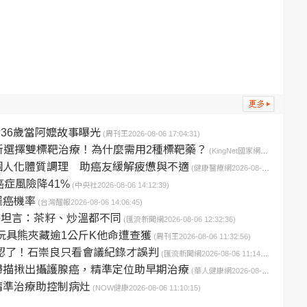
 36歲當阿嬤故事曝光
(周刊王2026-08-06 17:04:31)
變 新選擇雙標靶治療！為什麼需用2種標靶藥？
(KingNet國家網路醫藥2026-08-06 17:00:06)
個人化體質調理 助癌友緩解疲憊與不適
(健康醫療網2026-08-06 15:00:00)
症風險降41%
(中央社2026-08-06 14:12:39)
罹癌機率
(台灣醒報2026-08-06 14:06:45)
署坦言：茶籽、炒溫都不同
(匯流新聞網2026-08-06 12:32:36)
玩具熊夾藏逾1公斤K他命遭查獲
(周刊王2026-08-06 11:32:56)
認了！石崇良只看會議紀錄才誤判
(匯流新聞網2026-08-06 11:14:28)
掃描揪出攝護腺癌，精準定位助早期治療
(華人健康網2026-08-06 11:13:33)
精準治療助控制病灶
(NOW健康2026-08-06 11:10:15)