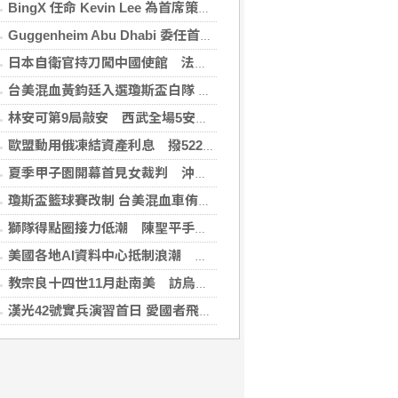
BingX 任命 Kevin Lee 為首席策略長，加速推進多資產、以用戶為核心的發展願景
Guggenheim Abu Dhabi 委任首任館長
日本自衛官持刀闖中國使館 法庭上稱促中國改變外交
台美混血黃鈞廷入選瓊斯盃白隊 榮幸披台灣戰袍
林安可第9局敲安 西武全場5安遭羅德完封
歐盟動用俄凍結資產利息 撥522億元援助烏克蘭
夏季甲子園開幕首見女裁判 沖繩尚學力拚二連霸
瓊斯盃籃球賽改制 台美混血車侑城、黃鈞廷成亮點
獅隊得點圈接力低潮 陳聖平手感冷到結霜
美國各地AI資料中心抵制浪潮 川普指控北京煽動
教宗良十四世11月赴南美 訪烏拉圭、阿根廷和秘魯
漢光42號實兵演習首日 愛國者飛彈車高雄罕見現蹤