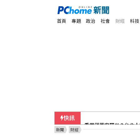
首頁
專題
政治
社會
財經
科技
快訊
重賞蔣萬安耳光？台北人
新聞
財經
房地產稅改革案 首爾市