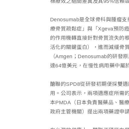
標療效之組間差異及其95%信賴
Denosumab是全球骨科與腫瘤
療骨質疏鬆症」與「Xgeva預
的作用機轉直接針對骨質流失的根
活化的關鍵蛋白），進而減緩骨
（Amgen；Denosumab的研發
達64億美元，在慢性病用藥中屬
醣聯的SPD8從研發初期便採雙適應
用。公司表示，兩項適應症所需
本PMDA（日本負責醫藥品、醫
政府主管機關）提出兩項藥證申