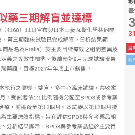
彰化
臺
相似藥三期解盲並達標
違法 陸委會研議下架屏蔽
3
（4168）11日宣布與日本三菱瓦斯化學共同開
3
增列海嘯、堰塞湖 各機關須設「災防長」
SPD8，第三期臨床試驗已完成解盲。分析結果顯
最
日本商品名為Pralia）於主要目標療效之組間差異及
先定義之等效性標準。後續預計9月完成試驗報告
熱
灣藥證，目標2027年年底上市銷售。
日本執行之隨機、雙盲、多中心臨床試驗，共收案
個月，受試者依1:1比例隨機分配至SPD8或參考藥
治療，並追蹤至第12個月。本試驗以第12個月腰
為主要療效指標，旨在評估SPD8與參考藥品組
。分析結果顯示，SPD8與參考藥品組於主要目