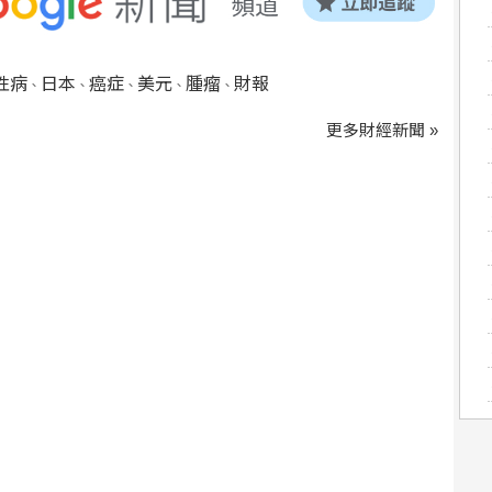
性病
日本
癌症
美元
腫瘤
財報
、
、
、
、
、
更多財經新聞 »