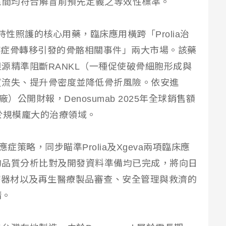
區間均符合解盲前預先定義之等效性標準。
支持性照護的核心用藥，臨床應用橫跨「Prolia治
防癌症骨轉移引發的骨骼相關事件」兩大市場。該藥
源精準阻斷RANKL（一種促使破骨細胞形成與
質流失、提升骨密度並降低骨折風險。依安進
原廠）公開財報，Denosumab 2025年全球銷售額
於規模龐大的治療領域。
症策略，同步瞄準Prolia及Xgeva兩項臨床應
的品質分析比對及開發資料準備均已完成，將向日
療器材以及再生醫療製品審查、安全管理與救濟的
請。