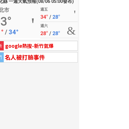
縣 一週天氣預報(08/06 05:00發布)
北市
週五
34°
/
28°
3°
週六
1°
/
34°
28°
/
28°
google熱搜-新竹氣爆
新
名人被打臉事件
門