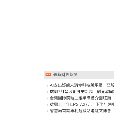
最新財經新聞
AI支出疑慮未消令科技股承壓 亞
威剛7月營收創歷史新高 創見攀同
台灣團隊突破二維半導體介面瓶頸
雄獅上半年EPS 7.27元 下半年
智慧局首設專利超級站進駐文博會