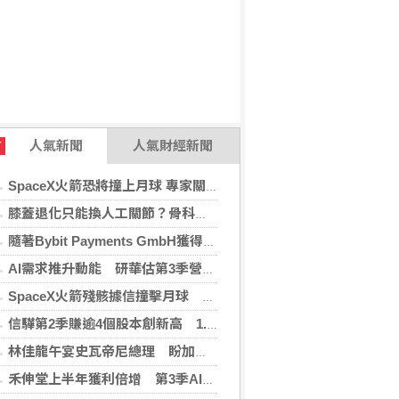
人氣新聞
人氣財經新聞
T
SpaceX火箭恐將撞上月球 專家關注衝擊後果
膝蓋退化只能換人工關節？骨科醫師解析「退化性關節炎」治療評估
隨著Bybit Payments GmbH獲得電子貨幣機構牌照，Bybit.eu進一步拓展其在歐洲的業務布局
AI需求推升動能 研華估第3季營收雙增、毛利率持穩
SpaceX火箭殘骸據信撞擊月球 無即時畫面暫難確認
信驊第2季賺逾4個股本創新高 1.87億元參與M31私募
林佳龍午宴史瓦帝尼總理 盼加強各領域雙邊合作
禾伸堂上半年獲利倍增 第3季AI用MLCC需求看旺