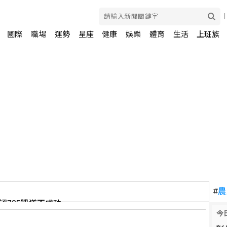
國際
職場
運勢
星座
健康
娛樂
體育
生活
上班族
認725凱道不成功
#
農
今
民、專家憂衝擊租屋市場