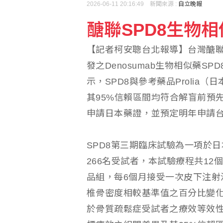
2026-06-11 20:16:49 新聞來源 :
自立晚報
醣聯SPD8生物
國台辦推「台青e家」涉
【記者柯安聰台北報導】台灣醣聯
《災害防救法》修法拍板
發之Denosumab生物相似藥
示，SPD8與參考藥品Prolia（
其95%信賴區間均符合解盲前預
申請日本藥證，並預定明年申請台
SPD8第三期臨床試驗為一項於
266名受試者，本試驗療程共12
品組，每6個月接受一次皮下注射
椎骨密度相較基準值之百分比變化
於骨質疏鬆症受試者之療效等效性