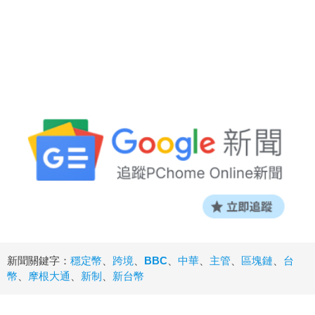
新聞關鍵字：
穩定幣
、
跨境
、
BBC
、
中華
、
主管
、
區塊鏈
、
台
幣
、
摩根大通
、
新制
、
新台幣