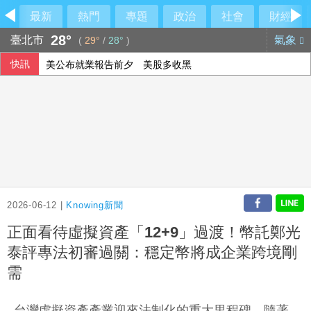
最新
熱門
專題
政治
社會
財經
28°
臺北市
氣象
(
29°
/
28°
)
快訊
美公布就業報告前夕 美股多收黑
美媒：北京不滿對台軍售 美國防官員訪中受阻
伊朗擬禁美以船隻過海峽 國際油價大漲逾3美元
2026-06-12 |
Knowing新聞
正面看待虛擬資產「12+9」過渡！幣託鄭光
泰評專法初審過關：穩定幣將成企業跨境剛
需
台灣虛擬資產產業迎來法制化的重大里程碑，隨著