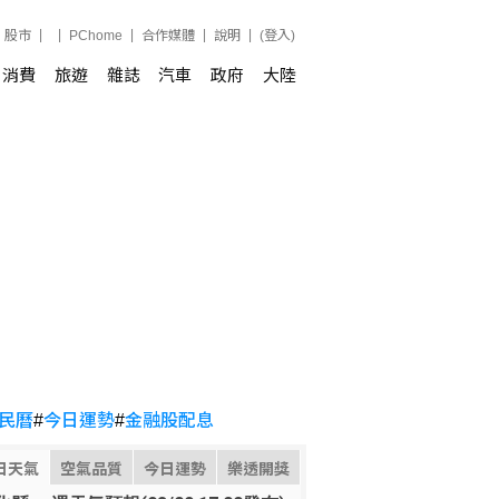
股市
PChome
合作媒體
說明
(登入)
消費
旅遊
雜誌
汽車
政府
大陸
民曆
#
今日運勢
#
金融股配息
日天氣
空氣品質
今日運勢
樂透開獎