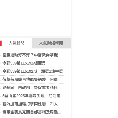
人氣新聞
人氣財經新聞
T
空腹運動好不好？中醫教你掌握最佳運動時機
今彩539第115192期開獎
今彩539第115192期 頭獎1注中獎
荷莫茲海峽再傳船隻遇襲 阿聯控伊朗攻擊國營油輪
兆基案 內政部：督促業者積極履約或轉讓契約
5登山客2025年雪崩失蹤 尼泊爾救難隊尋獲遺體
塞內加爾加強打擊同性戀 71人遭控「違反自然行為」
俄軍空襲烏克蘭首都基輔及周邊區域 造成4人喪命