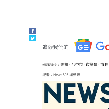
媽祖
台中市
市議員
市長
新聞關鍵字：
、
、
、
記者：News586 謝榮浤