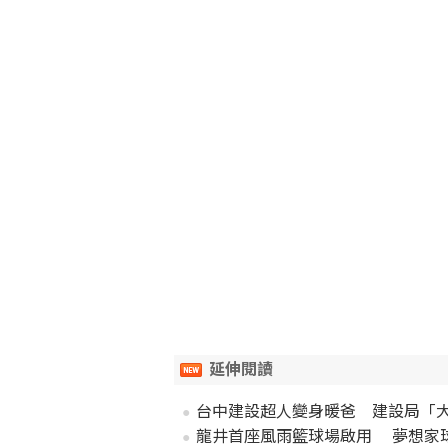
延伸閱讀
台中建設超人變身暖爸 建設局「
龍井首座風雨籃球場啟用 夢想家