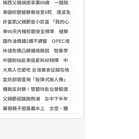
梅西父親病逝享壽68歲 一路陪伴兒子闖蕩足壇
泰國校園槍擊案增至9死 遭波及12歲女童不治
許富凱父親節登小巨蛋 「我的心肝寶貝」思念爸爸
泰90天內推校園安全標準 槍擊案後全國加強心理篩檢
國內油價連2週不調整 OPEC增產國際油價跌
休達危機凸顯邊境脆弱 智庫學者籲建立歐盟統一方案
中國粉絲赴泰追星糾紛頻傳 中國駐泰使館籲文明守法
大馬人也愛吃 台灣美食征服在地味蕾
金防部首度用「投彈式無人機」火力圍剿敵軍
備戰反封鎖！管碧玲赴左營驗證海巡平戰轉換
父親節迎路跑熱潮 台中下半年賽事季開跑邀全民動起來
暑假親子遊嘉義水上 太空、糖果、咖啡到採果一次玩