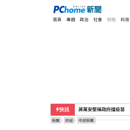
首頁
專題
政治
社會
財經
科技
快訊
蔣萬安堅稱政府擋疫苗 
新聞
財經
中部新聞
日本擬引進AI強化網攻