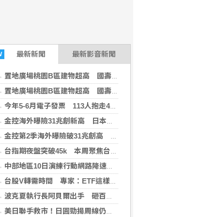
最新
新聞
最新影音新聞
W
置地廣場桃園B區建物超高 國壽允修正高度儘速拆除
置地廣場桃園B區建物超高 國壽允修正高度儘速拆除
今年5-6月電子發票 113人抱走4大獎近2.5億
金控海外曝險31兆創新高 日本年增45%最多
金控第2季海外曝險破31兆創高 日本年增45%居冠
台指期夜盤突破45k 本周聚焦台積電營收＋鴻海法說
中部地區10日演練行動網路降速 NCC籲提前準備
台股V轉需時間 專家：ETF這樣配置攻守兼備
波克夏執行長阿貝爾出手 砸百億美元投資Alphabet
美日聯手救市！日圓勁揚周線仍貶 分析師：不排除再干預