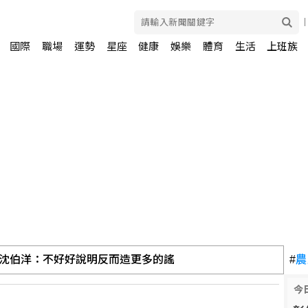
國際
職場
運勢
星座
健康
娛樂
體育
生活
上班族
沈伯洋：不好好說明反而造更多的謠
#
農
今
防禦 自衛隊最快明年導入防護軟體