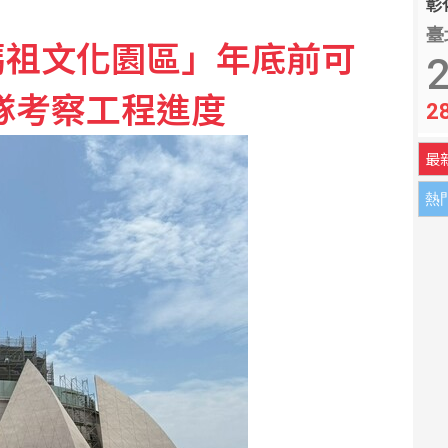
彰化
臺
媽祖文化園區」年底前可
女網友 警起出改造槍彈送辦
2
隊考察工程進度
2
 康乃爾大學新規禁校內處理野味
最
熱