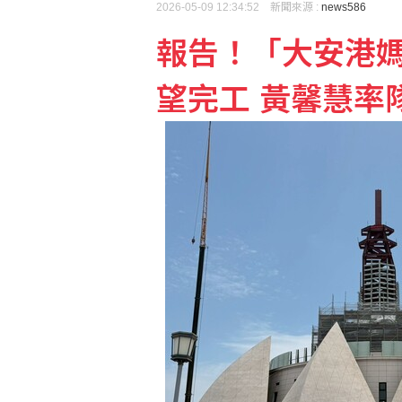
2026-05-09 12:34:52 新聞來源 :
news586
報告！「大安港
男汽車旅館拒戴套涉毆傷
望完工 黃馨慧率
學生拖熊進宿舍剝皮取肉