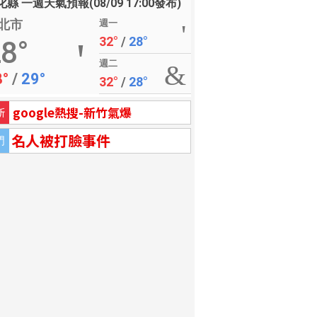
縣 一週天氣預報(08/09 17:00發布)
北市
週一
32°
/
28°
8°
週二
8°
/
29°
32°
/
28°
google熱搜-新竹氣爆
新
名人被打臉事件
門