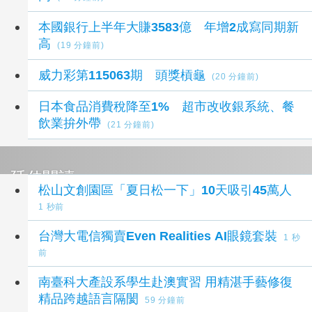
本國銀行上半年大賺3583億 年增2成寫同期新
高
(19 分鐘前)
威力彩第115063期 頭獎槓龜
(20 分鐘前)
日本食品消費稅降至1% 超市改收銀系統、餐
飲業拚外帶
(21 分鐘前)
延伸閱讀
松山文創園區「夏日松一下」10天吸引45萬人
1 秒前
台灣大電信獨賣Even Realities AI眼鏡套裝
1 秒
前
南臺科大產設系學生赴澳實習 用精湛手藝修復
精品跨越語言隔閡
59 分鐘前