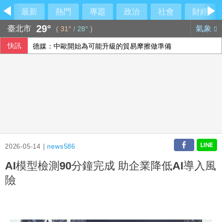
最新
熱門
專題
政治
社會
財經
29°
臺北市
氣象
(
31°
/
28°
)
快訊
德媒：中歐開始為可能升級的貿易摩擦做準備
國銀個人放款旺 6月大增2575億寫史上單月新高
威力彩第115063期 頭獎槓龜
在野質疑NCC主秘協商預算 政院：委員全出缺所致
2026-05-14 |
news586
AI模型檢測90分鐘完成 助企業降低AI導入風
險