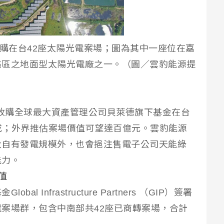
收購在台42座太陽光電案場；圖為其中一座位在嘉
陷區之地面型太陽光電廠之一。（圖／雲豹能源提
能源收購全球最大資產管理公司貝萊德旗下基金在台
完成；外界推估案場價值可望達百億元。雲豹能源
大自有發電規模外，也會挹注售電子公司天能綠
能力。
值
 Infrastructure Partners （GIP）簽署
案場群，包含中南部共42座已商轉案場，合計