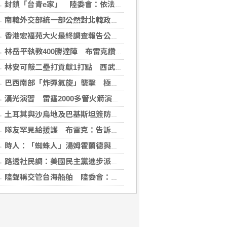
封鎖「台青e家」 陸委會：依法封鎖違法網站
南韓外交部統一部公然對北韓政策意見相左 暴露內部歧見
香港宏福苑大火最終調查報告公布 菸頭引燃施工雜物
林岳平執教400勝達陣 布雷克讚獲球員愛戴
林安可敲二壘打貢獻1打點 西武仍不敵軟銀火力
巴西南部「炸彈氣旋」襲擊 極端天候衝擊社會生活
漢光演習 雷霆2000多管火箭演練打擊登陸敵軍
土耳其與沙烏地及巴基斯坦簽防禦協定 澄清無針對性
隊友罕見給援護 布雷克：告訴自己不要搞砸
時人：「蜘蛛人」湯姆霍蘭德與辛蒂亞已辦派對慶祝結婚
路透社民調：美國民主黨進步派部分主張獲獨立選民支持
陸聲稱交管台海船舶 陸委會：違反國際規範