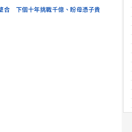
整合 下個十年挑戰千億、盼母憑子貴