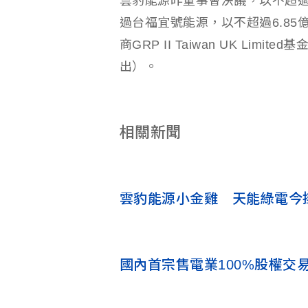
雲豹能源昨董事會決議，以不超過
過台福宜號能源，以不超過6.85
商GRP II Taiwan UK Li
出）。
相關新聞
雲豹能源小金雞 天能綠電今
國內首宗售電業100%股權交