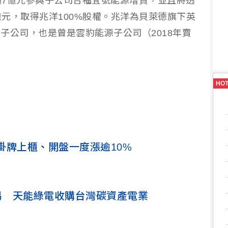
7億元參與子公司台福宜號能源增資，並且將透
億元，取得兆洋100%股權。兆洋為貝萊德旗下英
mited基金子公司，也是曾是雲豹能源子公司（2018年賣
HO
掛牌上櫃、開盤一度漲逾10%
易 天能綠電收購台灣碳資產電業