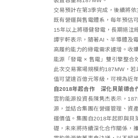
裝置容量為187MW。
交易預計在第3季完成，後續將依
既有營運與售電體系，每年預估可
15年以上將穩健發電，長期挹注
譚宇軒表示，隨著AI、半導體及
高履約能力的綠電需求遽增。收
能源「發電 × 售電」雙引擎整合
此次交易案場規模約187MW，
值可望達百億元等級，可視為近
自2018年起合作 深化貝萊德合
雲豹能源投資長陳隽杰表示，18
源，並結合集團在營運管理、資
運價值。集團自2018年起即與
礎，未來將持續深化合作關係，