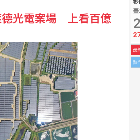
彰化
臺
此為止 轉念享受引退年比賽
萊德光電案場 上看百億
2
2
多由中國背景跨國犯罪組織主導
最
熱