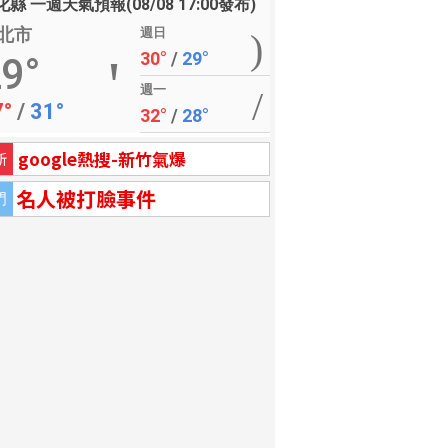
縣 一週天氣預報(08/08 17:00發布)
北市
週日
30°
/
29°
9°
週一
7°
/
31°
32°
/
28°
google熱搜-新竹氣爆
新
名人被打臉事件
門