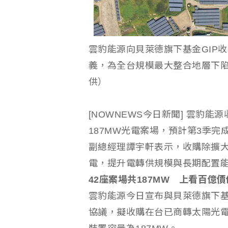
雲豹能源向貝萊德旗下基金GIP
義，為全台規模最大整合地層下
供）
[NOWNEWS今日新聞] 雲豹
187MW光電案場，預計第3季
副總經理譚宇軒表示，收購除擴
電，提升電轉供規模與長期配置
42
座案場共
187MW
上看百億價
雲豹能源今日宣布與貝萊德旗下基金Global
協議，擬收購在台已商轉太陽光電