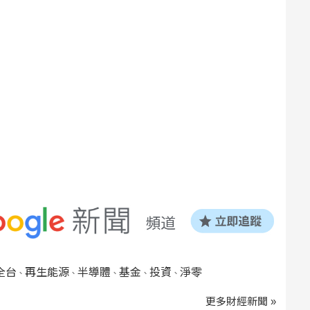
全台
再生能源
半導體
基金
投資
淨零
、
、
、
、
、
更多財經新聞 »