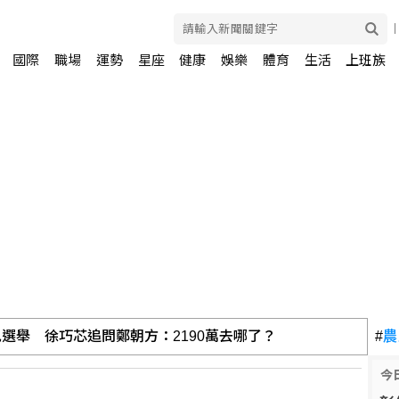
國際
職場
運勢
星座
健康
娛樂
體育
生活
上班族
兒選舉 徐巧芯追問鄭朝方：2190萬去哪了？
#
農
今
 阿聯控伊朗攻擊國營油輪