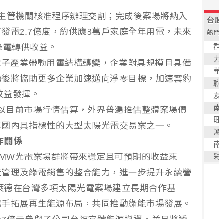
主管機關核准程序辦理交割；完成後案場將納入
發電2.7億度，約供應8萬戶家庭全年用電，未來
綠電轉供收益。
電子產業帶動用電結構轉變，企業對具規模且具備
購後將協助更多企業加速邁向淨零目標，加速雲豹
效益發揮。
若以目前市場行情估算，外界普遍推估整體案場價
年國內具指標性的大型太陽光電交易案之一。
作關係
7MW光電案場群將帶來穩定且可預期的收益來
產管理及綠電銷售的整合能力，進一步提升永續營
貝萊德在台灣多項太陽光電案場建立長期合作基
攜手拓展再生能源布局，共同推動綠能市場發展。