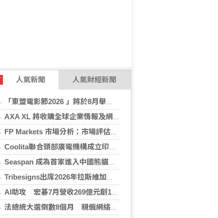
人氣新聞
人氣財經新聞
T
「東盟電影節2026 」將於8月舉行 歷來最大規模 以電影連繫文化交流
AXA XL 將收購全球企業情報及網絡安全顧問公司 S-RM
FP Markets 市場分析：市場評估下一步走勢，日圓再臨十字路口
Coolita聯合頭部廣電機構成立印尼首個FAST媒體聯盟
Seaspan 成為首家進入中國熊貓債券市場的國際船東及營運商
Tribesigns出席2026年拉斯維加斯家具展，擴大與美國領先家居零售商的合作
AI助攻 宏碁7月營收269億元創13年同期新高
法總統大選倒數8個月 親俄網絡針對3名參選人造謠