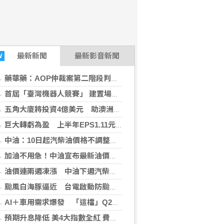
最新
新聞
最新影音新聞
W
藥華藥：AOP仲裁案第二階段判斷出爐 財務無重大影響
首屆「臺灣機器人競賽」 建置場域驗證環境
五角大廈將投資4億美元 助澳洲開發稀土礦物
巨大轉虧為盈 上半年EPS1.11元H2審慎樂觀
中油：10日起汽柴油價格不調整 95無鉛維持32元
加油不用急！中油宣布最新油價 下周汽、柴油「凍漲」
油價連兩週凍漲 中油下週汽柴油價格不調整
颱風白海豚逼近 台電啟動防颱整備
AI＋車用需求爆發 「這檔」Q2業績亮眼股價狂飆8%
預期升息降低 美4大指數全紅 費半指數漲308點