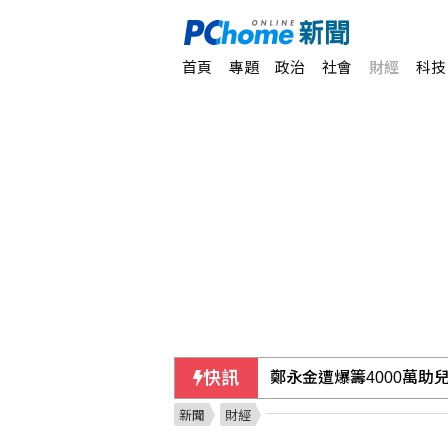
首頁
專題
政治
社會
財經
科技
鄭永金遭爆籌4000萬助
快訊
新聞
財經
荷莫茲海峽再傳船隻遇襲