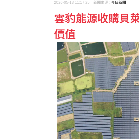
2026-05-13 11:17:25 新聞來源 :
今日新聞
陳鏞基明星賽開轟曾想到
雲豹能源收購貝
價值
美官員：東南亞詐騙園區