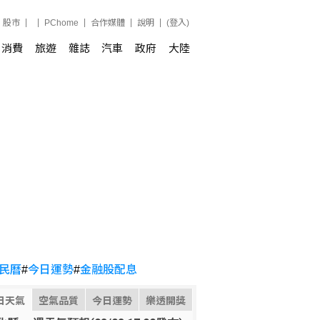
股市
PChome
合作媒體
說明
(登入)
消費
旅遊
雜誌
汽車
政府
大陸
民曆
#
今日運勢
#
金融股配息
日天氣
空氣品質
今日運勢
樂透開獎