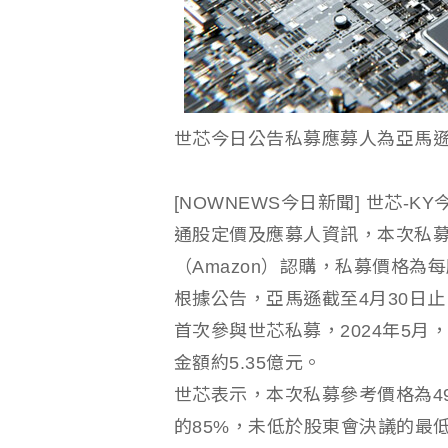
世芯今日公告私募應募人為亞馬遜。
[NOWNEWS今日新聞] 世芯-K
通股定價及應募人資訊，本次私募增
（Amazon）認購，私募價格為每
根據公告，亞馬遜截至4月30日止
首次參與世芯私募，2024年5月，
金額約5.35億元。
世芯表示，本次私募參考價格為49
的85%，未低於股東會決議的最