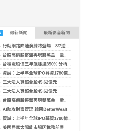
最新
新聞
最新影音新聞
W
行動網路降速演練將登場 8/7透過災防訊息預告
台股高價股撐盤再現雙萬金 量縮跌214點守住季線
台積電股價三年飆漲逾350% 分析稱已充分反映獲利潛力
資誠：上半年全球IPO募資1780億美元 年增206%
(Knowing新聞2026-
三大法人買超台股45.62億元
三大法人買超台股45.62億元
台股高價股撐盤再現雙萬金 量縮跌214點守住季線
AI助攻財富管理 韓國BetterWealth攜手產業與教育建生態
資誠：上半年全球IPO募資1780億美元 年增206%
美國居家太陽能市場因稅務前景不明 融資困難股價重挫