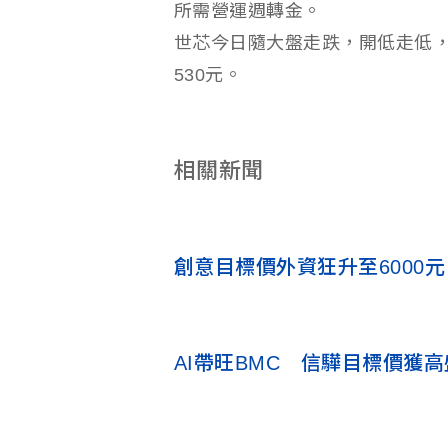
所需營運週轉金。
世芯今日隨大盤走跌，開低走低，
530元。
相關新聞
創意目標價外資狂升至6000
AI帶旺BMC 信驊目標價獲高