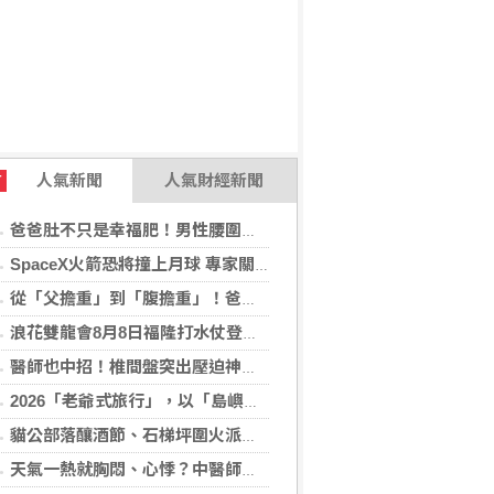
人氣新聞
人氣財經新聞
T
爸爸肚不只是幸福肥！男性腰圍逾90公分 醫籲留意脂肪肝風險
SpaceX火箭恐將撞上月球 專家關注衝擊後果
從「父擔重」到「腹擔重」！爸爸肚恐暗藏中年男性健康危機
浪花雙龍會8月8日福隆打水仗登場 尚有免費名額快報名，還可抽住宿券！
醫師也中招！椎間盤突出壓迫神經 微創內視鏡手術助重返正常生活
2026「老爺式旅行」，以「島嶼的弦外之音」為題 帶旅人開箱歌劇院後台、探訪地下舞廳年代及體驗民歌
貓公部落釀酒節、石梯坪圍火派對 分別在中秋與國慶連假登場
天氣一熱就胸悶、心悸？中醫師提醒：高溫讓心臟負擔大增，別輕忽身體警訊