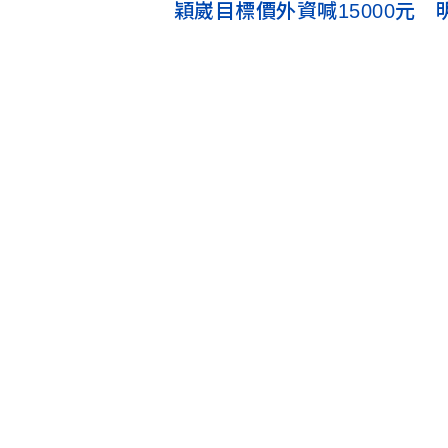
穎崴目標價外資喊15000元 明