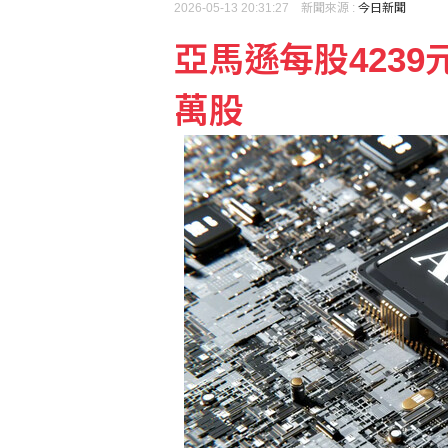
2026-05-13 20:31:27 新聞來源 :
今日新聞
亞馬遜每股4239
三大法人買超台股45.62
萬股
台股高價股撐盤再現雙萬