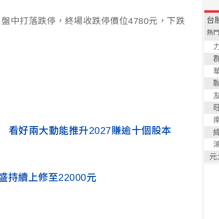
盤中打落跌停，終場收跌停價位4780元，下跌
元 看好兩大動能推升2027賺逾十個股本
盛持續上修至22000元