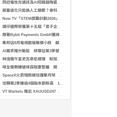
同欣電攻光通訊及AI伺服器陶瓷基板 明年業績看佳
膝蓋退化只能換人工關節？骨科醫師解析「退化性關節炎」治療評估
Now TV「STEM獎勵計劃2026」正式開始｜獲長隆度假區全力支持 推出《主題樂園有趣科學大探索》第二季及「長隆小科學家大獎」
譚仔國際榮獲第十五屆「君子企業獎」 卓越ESG及營商表現備受肯定
隨著Bybit Payments GmbH獲得電子貨幣機構牌照，Bybit.eu進一步拓展其在歐洲的業務布局
集邦估8月電視面板報價小跌 顯示器及NB面板持平
AI需求推升動能 研華估第3季營收雙增、毛利率持穩
林佳龍午宴史瓦帝尼總理 盼加強各領域雙邊合作
味全龍教練彼得森陪妻暫離 開啟台美往返模式
SpaceX火箭殘骸據信撞擊月球 無即時畫面暫難確認
信驊第2季賺逾4個股本創新高 1.87億元參與M31私募
VT Markets 推出 XAUUSD247 重新定義黃金交易時間