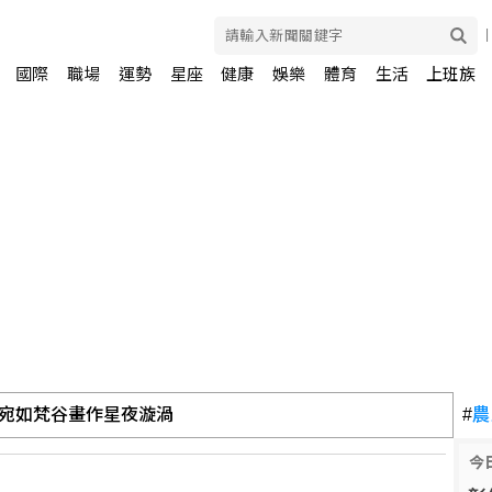
國際
職場
運勢
星座
健康
娛樂
體育
生活
上班族
宛如梵谷畫作星夜漩渦
#
農
今
 攻綠電交易