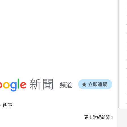
跌停
、
更多財經新聞 »