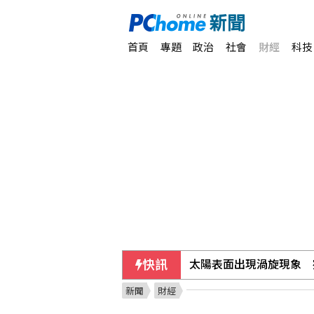
首頁
專題
政治
社會
財經
科技
快訊
太陽表面出現渦旋現象 
新聞
財經
東元推綠電轉供半導體廠