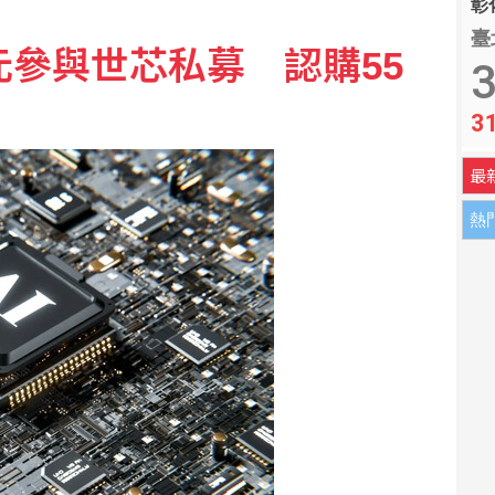
彰化
臺
元參與世芯私募 認購55
億元
3
3
金 量縮跌214點守住季線
最
熱