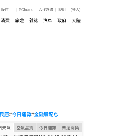
股市
PChome
合作媒體
說明
(登入)
消費
旅遊
雜誌
汽車
政府
大陸
民曆
#
今日運勢
#
金融股配息
日天氣
空氣品質
今日運勢
樂透開獎