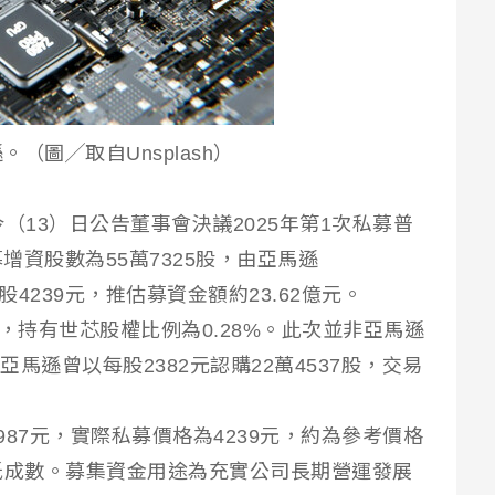
（圖╱取自Unsplash）
Y今（13）日公告董事會決議2025年第1次私募普
資股數為55萬7325股，由亞馬遜
股4239元，推估募資金額約23.62億元。
，持有世芯股權比例為0.28%。此次並非亞馬遜
亞馬遜曾以每股2382元認購22萬4537股，交易
87元，實際私募價格為4239元，約為參考價格
低成數。募集資金用途為充實公司長期營運發展