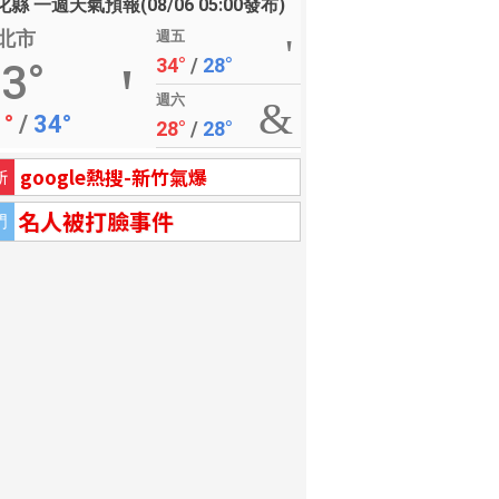
縣 一週天氣預報(08/06 05:00發布)
北市
週五
34°
/
28°
3°
週六
1°
/
34°
28°
/
28°
google熱搜-新竹氣爆
新
名人被打臉事件
門