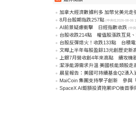
加拿大經濟數據利多 加幣兌美元走
8月台股期指跌257點
(中央社2026-08-06 14
AI前景疑慮衝擊 日經指數收跌
(中央社
台股收跌214點 權值股漲跌互見
台股反彈熄火！收跌133點 台積電
文曄上半年每股盈餘13元創歷史新高
上銀7月營收創4年來高點 續攻機器
潔淨能源需求升溫 美國核能類股走
晨星報告：美國可持續基金Q2湧入
MaiCoin 集團支持學子創新 參與「2026 雲湧智生臺灣
SpaceX AI鉅額投資拖累IPO後首