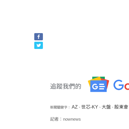
AZ
世芯-KY
大盤
股東會
新聞關鍵字：
、
、
、
記者：nownews