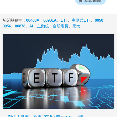
新聞關鍵字：
00403A
、
00981A
、
ETF
、
主動式ETF
、
0050
、
0056
、
00878
、
AI
、
主動統一台股增長
、
元大