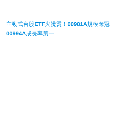
主動式台股ETF火燙燙！00981A規模奪冠
00994A成長率第一