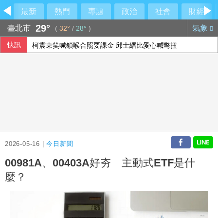
最新
熱門
專題
政治
社會
財經
29°
臺北市
氣象
(
32°
/
28°
)
快訊
柯震東笑喊鎖喉合照要課金 邱士縉比愛心喊彆扭
3C新品、暑假需求挹注 電商雙雄7月營收齊成長
巨大前7月營收年減7.4% 美利達減少13%
2026-05-16 |
今日新聞
00981A、00403A好夯 主動式ETF是什
麼？