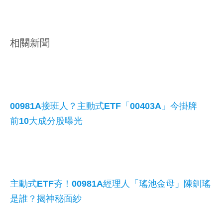
相關新聞
00981A接班人？主動式ETF「00403A」今掛牌
前10大成分股曝光
主動式ETF夯！00981A經理人「瑤池金母」陳釧瑤
是誰？揭神秘面紗