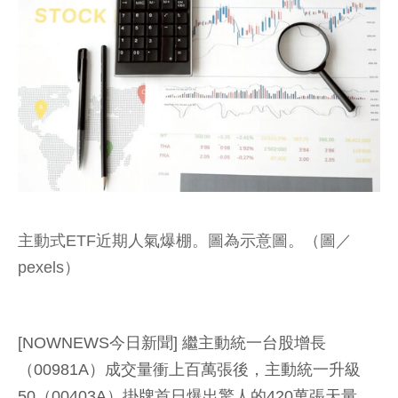
主動式ETF近期人氣爆棚。圖為示意圖。（圖／
pexels）
[NOWNEWS今日新聞] 繼主動統一台股增長
（00981A）成交量衝上百萬張後，主動統一升級
50（00403A）掛牌首日爆出驚人的420萬張天量，