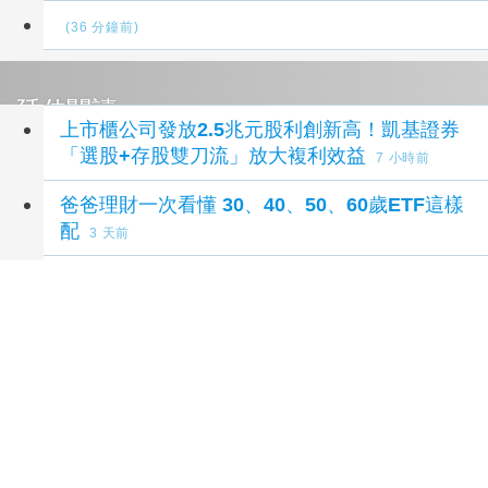
(36 分鐘前)
延伸閱讀
上市櫃公司發放2.5兆元股利創新高！凱基證券
「選股+存股雙刀流」放大複利效益
7 小時前
爸爸理財一次看懂 30、40、50、60歲ETF這樣
配
3 天前
外資轉賣台股407億元 調節面板、記憶體與主
動式ETF
3 天前
外資轉賣407億元 調節面板、記憶體與主動式
ETF
3 天前
【有影】退休財務怎麼顧？國泰世華銀行、國泰
證券、國泰投信三路布局高齡金融
3 天前