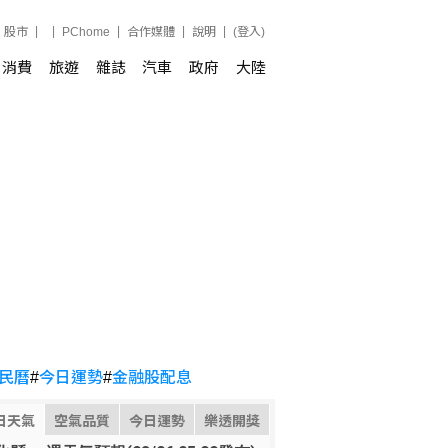
股市
PChome
合作媒體
說明
(登入)
消費
旅遊
雜誌
汽車
政府
大陸
民曆
#
今日運勢
#
金融股配息
日天氣
空氣品質
今日運勢
樂透開獎