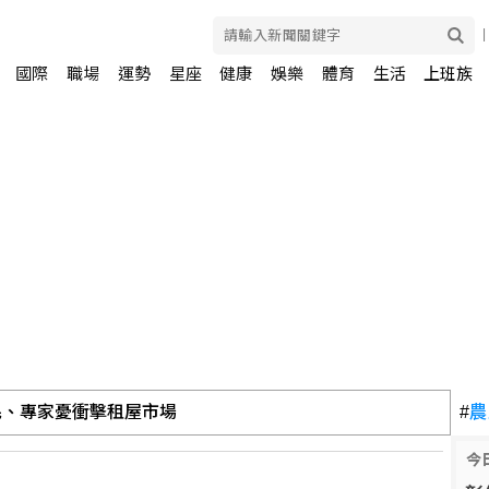
國際
職場
運勢
星座
健康
娛樂
體育
生活
上班族
民、專家憂衝擊租屋市場
#
農
今
利 法院更裁提高交保金