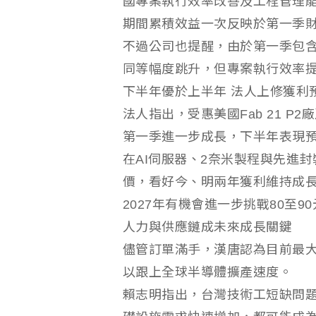
國專案執行效率改善及工程管理
期間累積效益一次反映於第一季
不過公司也提醒，由於第一季包
同等幅度跳升，但專案執行效率
下半年優於上半年 法人上修獲利
法人指出，受惠美國Fab 21 
第一季進一步成長，下半年表現
在AI伺服器、2奈米製程與先進
價，看好今、明兩年獲利維持成長軌
2027年有機會進一步挑戰80至9
人力與供應鏈成未來成長關鍵
儘管訂單滿手，漢唐認為目前最
以跟上全球半導體擴產速度。
賴志明指出，台灣技術工短缺問