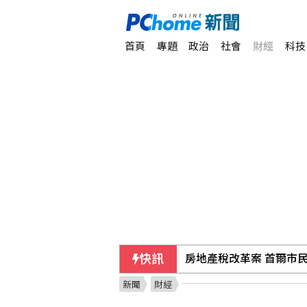
首頁
專題
政治
社會
財經
科技
快訊
房地產稅改革案 首爾市
新聞
財經
台東農業處長許家豪涉圖