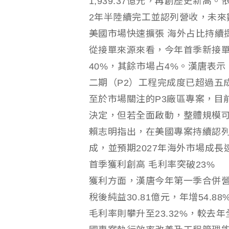
1,939.37億元，再創歷史新
2年半陸續完工並認列營收，未來
美國市場快速擴張 海外占比持續
從接單來源來看，今年首季新接單
40%，其餘市場占4%。漢唐表
二期（P2）工程完成度已超過五
至於市場關注的P3廠區專案，目
決定，但若全面啟動，整體規模可
賴志明指出，在美國專案持續認
成，並預期2027年海外市場成
首季獲利創高 毛利率突破23%
獲利方面，漢唐今年第一季合併營收2
稅後純益30.81億元，年增54.8
毛利率則攀升至23.32%，較去