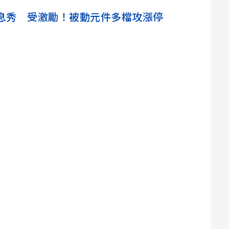
填息秀 受激勵！被動元件多檔攻漲停