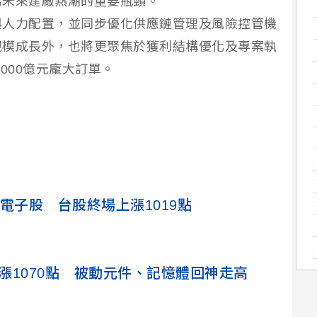
為未來建廠熱潮的重要瓶頸。
與人力配置，並同步優化供應鏈管理及風險控管機
規模成長外，也將更聚焦於獲利結構優化及專案執
000億元龐大訂單。
漲電子股 台股終場上漲1019點
股漲1070點 被動元件、記憶體回神走高