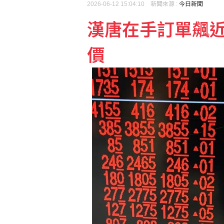
2026-06-12 15:04:10 新聞來源 :
今日新聞
漢唐在手訂單飆近
藍批台糖成毒油事件破口
價
《災害防救法》修法拍板