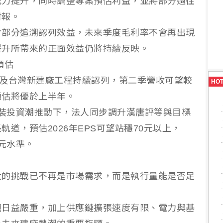
能力提升，同時調整專案預估利益，並將部分過往
財報。
含部分追溯認列效益，未來季度毛利率不會再出現
提升所帶來的正面效益仍將持續反映。
預估
P2廠及台灣新建廠工程持續認列，第二季營收可望較
HO
預估將優於上半年。
封裝投資潮推動下，法人同步調升漢唐評等與目標
道，預估2026年EPS可望站穩70元以上，
0元水準。
大的挑戰已不再是市場需求，而是執行量能是否足
題日益嚴重，加上供應鏈擴張速度有限、電力與基