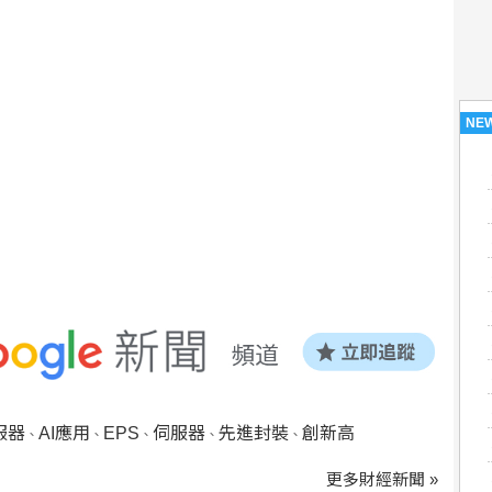
NE
服器
AI應用
EPS
伺服器
先進封裝
創新高
、
、
、
、
、
更多財經新聞 »