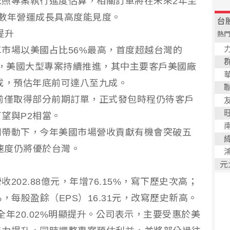
高。依照專案執行進度估算，相關訂單將在未來2年至
數年營運成長具高度能見度。
提升
市場以美國占比56%最高，首度超越台灣的
示，美國大型專案持續推進，其中主要客戶美國廠
成，預估年底前可達八至九成。
前僅取得部分前期訂單，正式發包時程仍待客戶
望與P2相當。
列帶動下，今年美國市場營收貢獻有機會突破五
長速度仍將優於台灣。
02.88億元，年增76.15%，寫下歷史次高；
8%，每股盈餘（EPS）16.31元，改寫歷史新高。
年全年20.02%明顯提升。公司表示，主要受惠於美