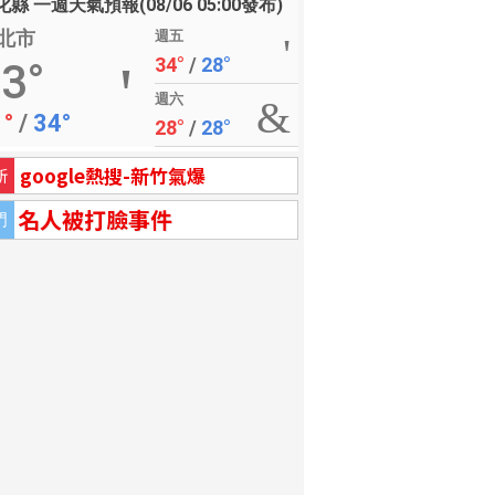
縣 一週天氣預報(08/06 05:00發布)
北市
週五
34°
/
28°
3°
週六
1°
/
34°
28°
/
28°
google熱搜-新竹氣爆
新
名人被打臉事件
門