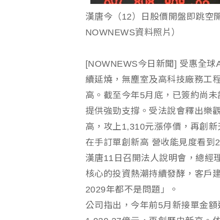
漢唐今（12）日股價開盤即跳空開
NOWNEWS資料照片）
[NOWNEWS今日新聞] 受惠全
續延燒，無塵室及高科技廠務工程
高。截至今年5月底，已簽約尚未認列
提供強勁支撐。受法說會釋出樂觀
高，攻上1,310元漲停價，再創
在手訂單創新高 營收能見度看到2
漢唐11日召開法人說明會，總經
核心的投資熱潮持續發酵，客戶
2029年都不是問題」。
公司指出，今年前5月新接單金額達