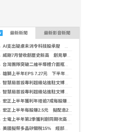
最新
新聞
最新影音新聞
W
AI支出疑慮未消令科技股承壓 亞股多收低
威剛7月營收創歷史新高 創見攀同期高點
台灣團隊突破二維半導體介面瓶頸 成果登國際頂尖期刊
雄獅上半年EPS 7.27元 下半年營收獲利可期
智慧局首設專利超級站進駐文博會 助業者布局智財權
智慧局首設專利超級站進駐文博會 助業者布局智財權
宏正上半年獲利年增逾7成每股賺2.5元 擬配息2.3元
宏正上半年每股賺2.5元 擬配息2.3元
士電上半年第2季獲利創同期次高 看好AIDC拉貨需求
美國擬祭多晶矽關稅15% 經部：尚待公告適用範圍