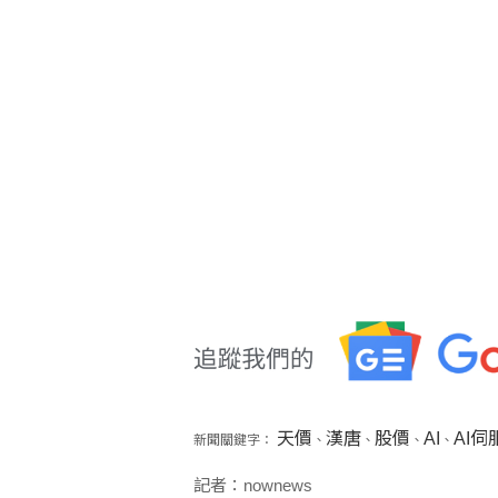
天價
漢唐
股價
AI
AI伺
新聞關鍵字：
、
、
、
、
記者：nownews