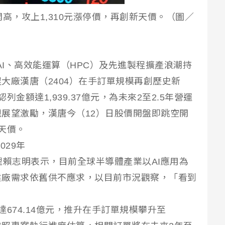
高，攻上1,310元漲停價，再創新天價。（圖／
球AI、高效能運算（HPC）及先進製程擴產浪潮持
大廠漢唐（2404）在手訂單規模再創歷史新
金額達1,939.37億元，為未來2至2.5年營運
展望激勵，漢唐今（12）日股價開盤即跳空開
新天價。
029年
理賴志明表示，目前全球半導體產業以AI應用為
建廠需求依舊供不應求，以目前市況觀察，「看到
674.14億元，推升在手訂單規模攀升至