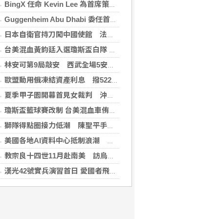
BingX 任命 Kevin Lee 為首席策略長，加速推進多資產、以用戶為核心的發展願景
Guggenheim Abu Dhabi 委任首任館長
日本自衛官持刀闖中國使館 法庭上稱促中國改變外交
台美混血黃鈞廷入選瓊斯盃白隊 榮幸披台灣戰袍
林安可第9局敲安 西武全場5安遭羅德完封
歐盟動用俄凍結資產利息 撥522億元援助烏克蘭
夏季甲子園開幕首見女裁判 沖繩尚學力拚二連霸
瓊斯盃籃球賽改制 台美混血車侑城、黃鈞廷成亮點
獅隊得點圈接力低潮 陳聖平手感冷到結霜
美國各地AI資料中心抵制浪潮 川普指控北京煽動
教宗良十四世11月赴南美 訪烏拉圭、阿根廷和秘魯
漢光42號實兵演習首日 愛國者飛彈車高雄罕見現蹤