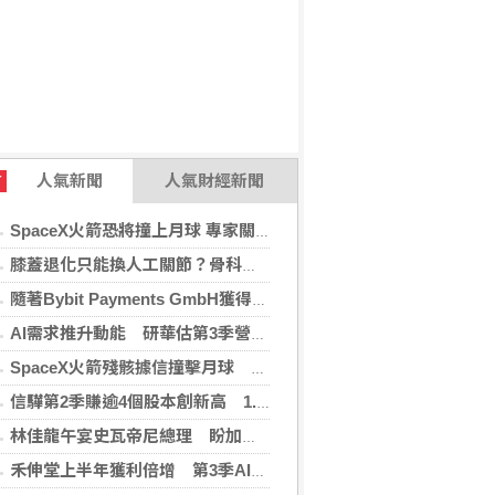
人氣新聞
人氣財經新聞
T
SpaceX火箭恐將撞上月球 專家關注衝擊後果
膝蓋退化只能換人工關節？骨科醫師解析「退化性關節炎」治療評估
隨著Bybit Payments GmbH獲得電子貨幣機構牌照，Bybit.eu進一步拓展其在歐洲的業務布局
AI需求推升動能 研華估第3季營收雙增、毛利率持穩
SpaceX火箭殘骸據信撞擊月球 無即時畫面暫難確認
信驊第2季賺逾4個股本創新高 1.87億元參與M31私募
林佳龍午宴史瓦帝尼總理 盼加強各領域雙邊合作
禾伸堂上半年獲利倍增 第3季AI用MLCC需求看旺