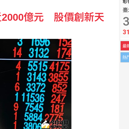
彰化
臺
2000億元 股價創新天
 質疑「綠友友」掌權籲卓榮泰、石崇良下台
3
3
增列海嘯、堰塞湖 各機關須設「災防長」
最
熱