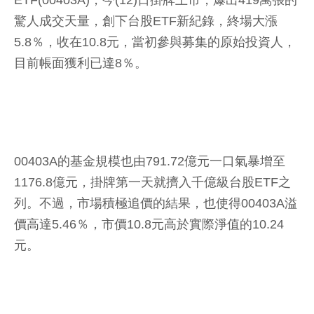
ETF(00403A)，今(12)日掛牌上市，爆出419萬張的
驚人成交天量，創下台股ETF新紀錄，終場大漲
5.8％，收在10.8元，當初參與募集的原始投資人，
目前帳面獲利已達8％。
00403A的基金規模也由791.72億元一口氣暴增至
1176.8億元，掛牌第一天就擠入千億級台股ETF之
列。不過，市場積極追價的結果，也使得00403A溢
價高達5.46％，市價10.8元高於實際淨值的10.24
元。