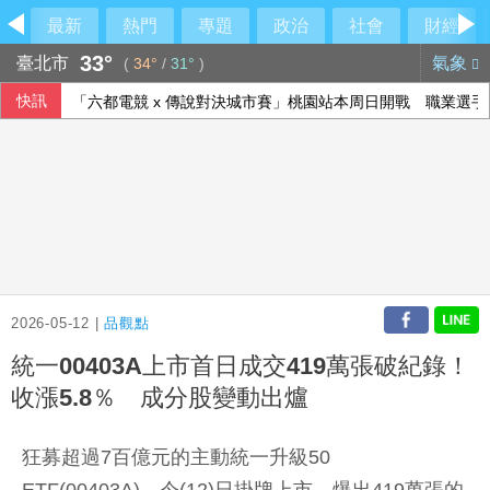
最新
熱門
專題
政治
社會
財經
33°
臺北市
氣象
(
34°
/
31°
)
快訊
「六都電競 x 傳說對決城市賽」桃園站本周日開戰 職業選手、
人工智慧熱潮帶動需求 中國7月出口年增23.9%
高齡博覽會登場 經長：2年助開發279項高齡科技產品
院區停電 政院：設備老舊欲更新盼立院儘速通過預算
2026-05-12 |
品觀點
統一00403A上市首日成交419萬張破紀錄！
收漲5.8％ 成分股變動出爐
狂募超過7百億元的主動統一升級50