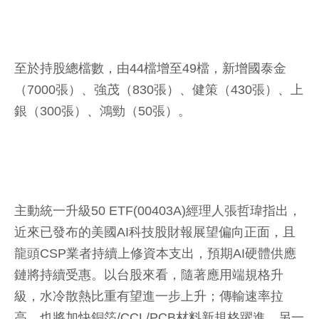
至於持股總檔數，由44檔增至49檔，新增國泰金
（7000張）、強茂（830張）、健策（430張）、上
銀（300張）、鴻勁（50張）。
主動統一升級50 ETF(00403A)經理人張哲瑋指出，
近來已發布的美國AI科技股財報展望偏向正面，且
龍頭CSP業者持續上修資本支出，預期AI硬體供應
鏈將持續受惠。以台股來看，隨著應用端規格升
級，水冷散熱比重有望進一步上升；傳輸速率拉
高，也將加快銅箔/CCL/PCB材料新規格躍進。另一