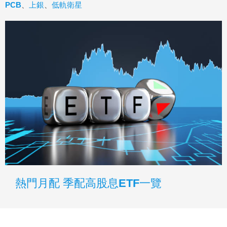
PCB
、
上銀
、
低軌衛星
熱門月配 季配高股息ETF一覽