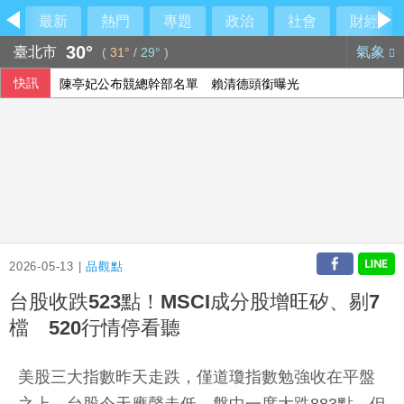
最新
熱門
專題
政治
社會
財經
30°
臺北市
氣象
(
31°
/
29°
)
快訊
陳亭妃公布競總幹部名單 賴清德頭銜曝光
中部明行動網路降速 行政院籲國人一件事
經紀人車上強吻女藝人狡辯「沒伸舌頭」 法院判刑1年1月
藍白遭陳時中點名要求為抹黑道歉 蔣萬安：不會忘記政府百
2026-05-13 |
品觀點
台股收跌523點！MSCI成分股增旺矽、剔7
檔 520行情停看聽
美股三大指數昨天走跌，僅道瓊指數勉強收在平盤