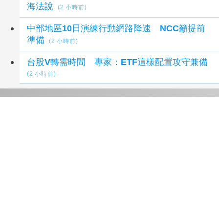
海法說
(2 小時前)
中部地區10日演練行動網路降速 NCC籲提前
準備
(2 小時前)
台股V轉需時間 專家：ETF這樣配置攻守兼備
(2 小時前)
延伸閱讀
台股刷紀錄收漲3186點！台積電、0050、
00981A漲停 分析師：短底確立
1 週前
台股罕見6分鐘急拉1047點！單日2度急拉逾千
點 法人這樣看
1 週前
AI+金融帶飛 00918成長、收益雙收
2 週前
台股小跌20點！半導體ETF近1年報酬率116％