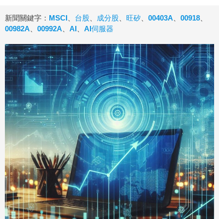
新聞關鍵字：
MSCI
、
台股
、
成分股
、
旺矽
、
00403A
、
00918
、
00982A
、
00992A
、
AI
、
AI伺服器