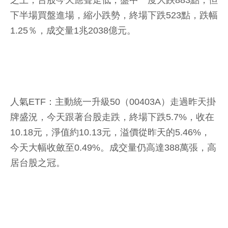
之上，台股今天應聲走低，盤中一度大跌883點，但
下半場買盤進場，縮小跌勢，終場下跌523點，跌幅
1.25％，成交量1兆2038億元。
人氣ETF：主動統一升級50（00403A）走過昨天掛
牌盛況，今天跟著台股走跌，終場下跌5.7%，收在
10.18元，淨值約10.13元，溢價從昨天的5.46%，
今天大幅收斂至0.49%。成交量仍高達388萬張，高
居台股之冠。