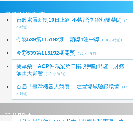
最新財經新聞
台股處置新制10日上路 不禁當沖 縮短關禁閉
(4
小時前)
今彩539第115192期 頭獎1注中獎
(10 小時前)
今彩539第115192期開獎
(11 小時前)
藥華藥：AOP仲裁案第二階段判斷出爐 財務
無重大影響
(13 小時前)
首屆「臺灣機器人競賽」 建置場域驗證環境
(14
小時前)
延伸閱讀
《發哥足球經》FIFA老大「出賣足球靈魂」之
震撼彈（下）
17 小時前