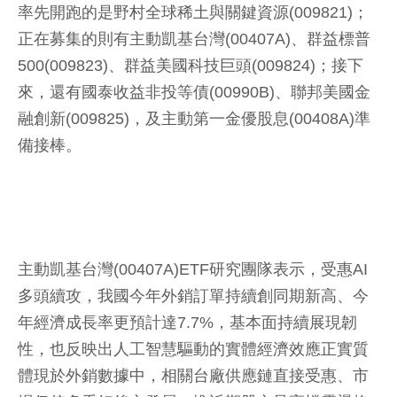
率先開跑的是野村全球稀土與關鍵資源(009821)；
正在募集的則有主動凱基台灣(00407A)、群益標普
500(009823)、群益美國科技巨頭(009824)；接下
來，還有國泰收益非投等債(00990B)、聯邦美國金
融創新(009825)，及主動第一金優股息(00408A)準
備接棒。
主動凱基台灣(00407A)ETF研究團隊表示，受惠AI
多頭續攻，我國今年外銷訂單持續創同期新高、今
年經濟成長率更預計達7.7%，基本面持續展現韌
性，也反映出人工智慧驅動的實體經濟效應正實質
體現於外銷數據中，相關台廠供應鏈直接受惠、市