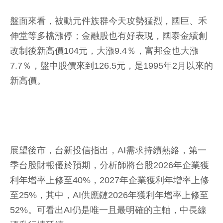
盤面來看，被動元件族群今天攻勢猛烈，國巨、禾
伸堂等多檔漲停；金融股也有好表現，國泰金續創
改制後新高價104元，大漲9.4％，富邦金也大漲
7.7％，盤中股價來到126.5元，是1995年2月以來的
新高價。
展望後市，台新投信指出，AI需求持續熱絡，第一
季台股財報優於預期，分析師將台股2026年企業獲
利年增率上修至40%，2027年企業獲利年增率上修
至25%，其中，AI供應鏈2026年獲利年增率上修至
52%。可看出AI仍是唯一且最明確的主軸，中長線