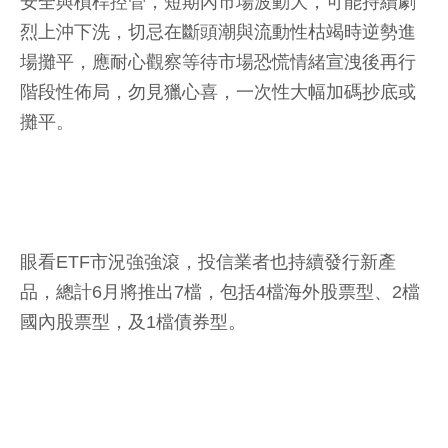
安全與槓桿控管，短期內市場波動大，可能持續劇
烈上沖下洗，切忌在斷頭潮與流動性枯竭時逆勢進
場攤平，應耐心觀察等待市場恐慌情緒宣洩後再行
階段性佈局，勿見獵心喜，一次性大幅加碼抄底或
攤平。
眼看ETF市況強強滾，投信業者也持續發行新產
品，總計6月將推出7檔，包括4檔海外股票型、2檔
國內股票型，及1檔債券型。