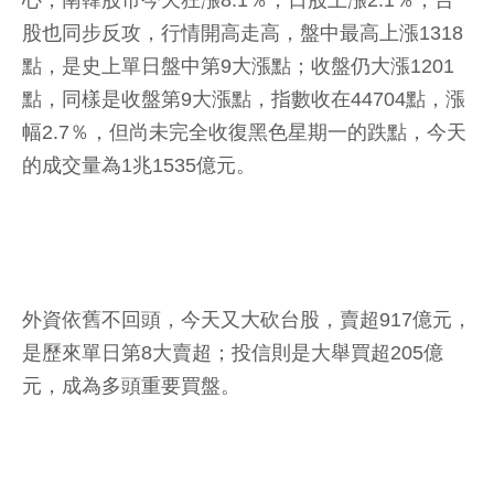
心，南韓股市今天狂漲8.1％，日股上漲2.1％，台
股也同步反攻，行情開高走高，盤中最高上漲1318
點，是史上單日盤中第9大漲點；收盤仍大漲1201
點，同樣是收盤第9大漲點，指數收在44704點，漲
幅2.7％，但尚未完全收復黑色星期一的跌點，今天
的成交量為1兆1535億元。
外資依舊不回頭，今天又大砍台股，賣超917億元，
是歷來單日第8大賣超；投信則是大舉買超205億
元，成為多頭重要買盤。