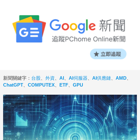
新聞關鍵字：
台股
、
外資
、
AI
、
AI伺服器
、
AI供應鏈
、
AMD
、
ChatGPT
、
COMPUTEX
、
ETF
、
GPU