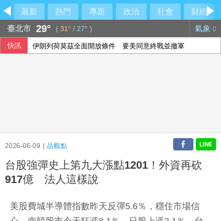
最新
熱門
專題
政治
社會
財經
29°
臺北市
氣象
(
31°
/
27°
)
快訊
伊朗列荷莫茲全面開放條件 要美同意終戰並撤軍
2026-06-09 |
品觀點
台股強彈史上第九大漲點1201！外資再砍
917億 法人這樣說
美股費城半導體指數昨天反彈5.6％，穩住市場信