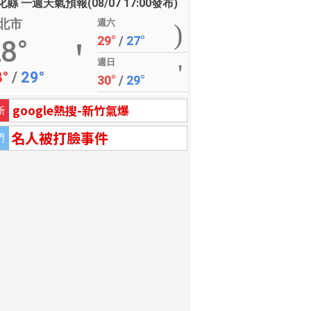
縣 一週天氣預報(08/07 17:00發布)
北市
週六
29°
/
27°
8°
週日
8°
/
29°
30°
/
29°
google熱搜-新竹氣爆
新
名人被打臉事件
門