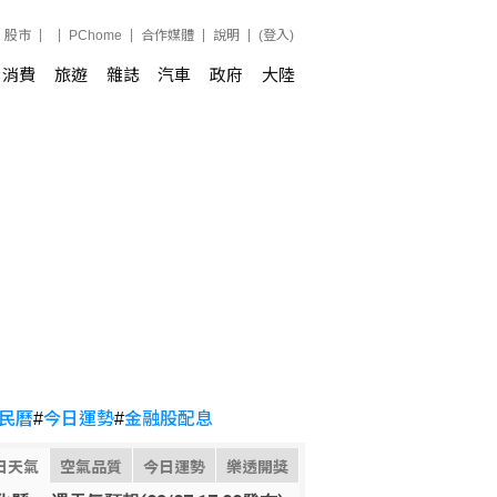
股市
PChome
合作媒體
說明
(登入)
消費
旅遊
雜誌
汽車
政府
大陸
民曆
#
今日運勢
#
金融股配息
日天氣
空氣品質
今日運勢
樂透開獎