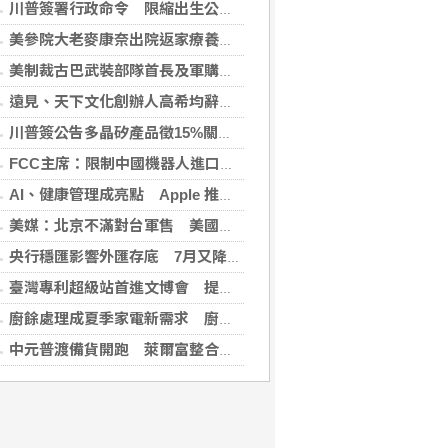
川普簽署行政命令 限縮出生公民權並禁生育旅遊
美參院大老麥康奈出院返家療養 未透露何時重返國會
美制裁古巴武裝部隊首長及軍購網絡 駐中俄武官在列
遠見、天下文化創辦人高希均辭世 留下華人世界珍貴思想遺產
川普簽公告多晶矽產品徵15%關稅 設定最低進口價
FCC主席：限制中國機器人進口 旨在提振美國產能
AI、健康管理成亮點 Apple 推薦多元裝置迎接父親
美媒：北京不滿對台軍售 美國防官員訪中受阻
央行穩匯影響外匯存底 7月又降破6000億美元
臺灣專利超級站首進文博會 提供免費智財諮詢助創作者護創意
廚餘處理成夏季家電新需求 廚餘機優惠搭地方補助最高省近萬元
中元普渡備貨開跑 萊爾富整合祭拜供品與民生補貨需求