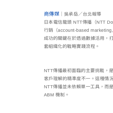
商傳媒
｜吳承岳／台北報導
日本電信龍頭 NTT傳播（NTT Do
行銷（account-based marke
成功的關鍵在於透過數據活用，
套組織化的戰略實踐流程。
NTT傳播最初面臨的主要挑戰，
客戶理解的精準度不一。這種情
NTT傳播並未依賴單一工具，而
ABM 機制。