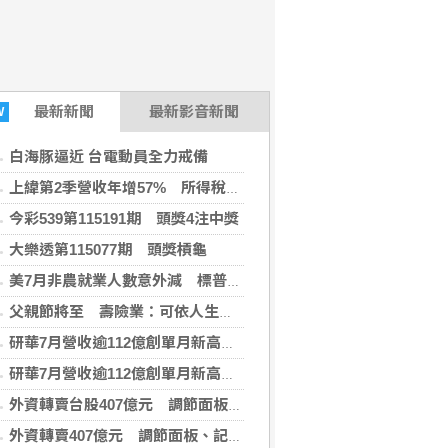
最新
新聞
最新影音新聞
W
白海豚逼近 台電動員全力戒備
上緯第2季營收年增57% 所得稅加徵衝擊短期獲利
今彩539第115191期 頭獎4注中獎
大樂透第115077期 頭獎槓龜
美7月非農就業人數意外減 標普與那指雙雙開高
父親節將至 壽險業：可依人生階段、特定疾病做補強
研華7月營收逾112億創單月新高 樺漢164億登同期高
研華7月營收逾112億創單月新高 樺漢164億登同期高
外資轉賣台股407億元 調節面板、記憶體與主動式ETF
外資轉賣407億元 調節面板、記憶體與主動式ETF