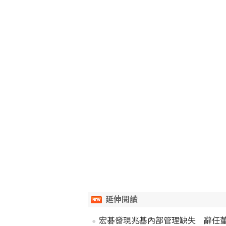
延伸閱讀
宏碁發現兆基內部管理缺失 辭任