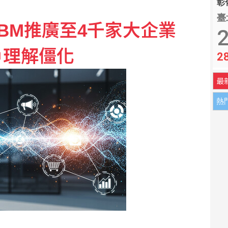
彰化
臺
ABM推廣至4千家大企業
2
戶理解僵化
2
最
熱