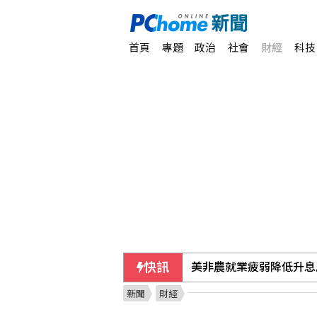
首頁
專題
政治
社會
財經
科技
快訊
美非農就業疲弱降低升息
新聞
財經