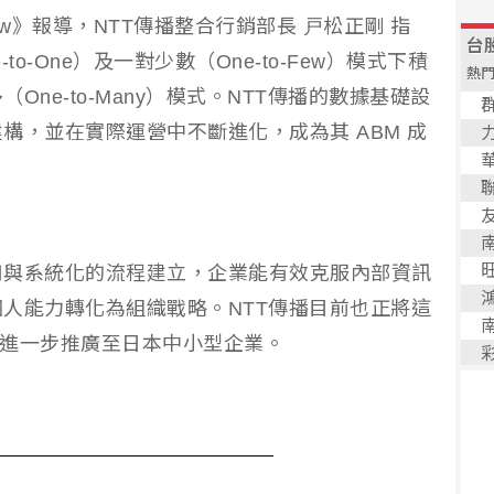
 Review》報導，NTT傳播整合行銷部長 戸松正剛 指
o-One）及一對少數（One-to-Few）模式下積
ne-to-Many）模式。NTT傳播的數據基礎設
構，並在實際運營中不斷進化，成為其 ABM 成
用與系統化的流程建立，企業能有效克服內部資訊
人能力轉化為組織戰略。NTT傳播目前也正將這
驗，進一步推廣至日本中小型企業。