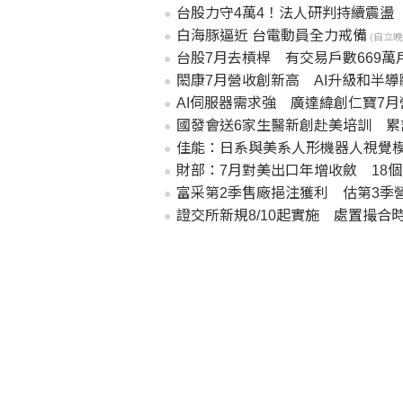
台股力守4萬4！法人研判持續震盪
白海豚逼近 台電動員全力戒備
(自立晚報2
台股7月去槓桿 有交易戶數669萬
閎康7月營收創新高 AI升級和半
AI伺服器需求強 廣達緯創仁寶7
國發會送6家生醫新創赴美培訓 累
佳能：日系與美系人形機器人視覺
財部：7月對美出口年增收斂 18
富采第2季售廠挹注獲利 估第3季
證交所新規8/10起實施 處置撮合