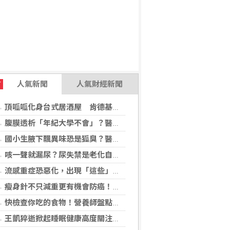
人氣新聞
人氣財經新聞
T
頂呱呱化身台式居酒屋 肯德基聯名EVA攻漫迷
腹膜透析「年紀大學不會」？醫：年齡並非限制 評估還要看3面向
國小生腋下飄異味恐是狐臭？醫：若伴青春期徵象應評估性早熟
咳一聲就漏尿？尿失禁是老化自然現象？醫揭：不同尿失禁的治療方式
流感重症恐惡化，出現「這些」症狀別再等！醫籲：別因非流感季就掉以輕心
瘦身針不只減重更有機會防癌！無糖尿病肥胖者使用GLP-1藥物 罹癌風險顯著下降
快檢查你吃的食物！營養師盤點「5大反式脂肪來源」跟你想的不同
王凱猝逝掀起睡眠健康高度關注！醫籲：最危險的不是熬夜，而是「這個」錯覺