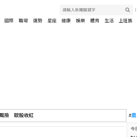
國際
職場
運勢
星座
健康
娛樂
體育
生活
上班族
風險 歐股收紅
#
農
今