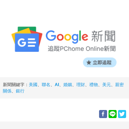
新聞關鍵字：
美國
、
聯名
、
AI
、
婚姻
、
理財
、
禮物
、
美元
、
親密
關係
、
銀行