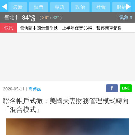
最新
熱門
專題
政治
社會
財經
34°
臺北市
氣象
(
36°
/
32°
)
快訊
雪佛蘭中國銷量崩跌 上半年僅賣36輛、暫停新車銷售
美就業人數意外減Fed升息疑慮降 亞股多隨美股收高
根基與日商合資設預鑄廠 增加自製產能拚提升毛利率
爽吃米其林錯過飛機？王育敏全甩鍋給「它」
2026-05-11 |
商傳媒
聯名帳戶式微：美國夫妻財務管理模式轉向
「混合模式」