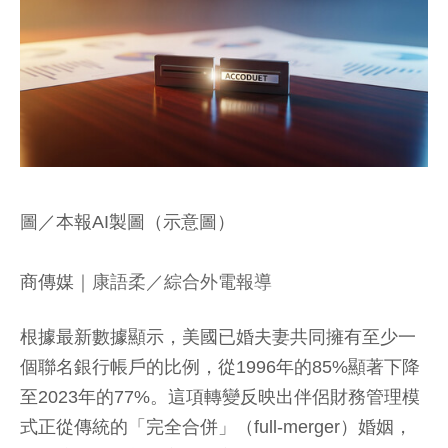
圖／本報AI製圖（示意圖）
商傳媒
｜康語柔／綜合外電報導
根據最新數據顯示，美國已婚夫妻共同擁有至少一
個聯名銀行帳戶的比例，從1996年的85%顯著下降
至2023年的77%。這項轉變反映出伴侶財務管理模
式正從傳統的「完全合併」（full-merger）婚姻，