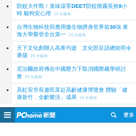
延伸閱讀
防蚊大作戰！臭味滾零DEET防蚊噴霧長效8小
時 貓狗安心用
25 分鐘前
台灣生物科技與應用微生物躋身世界前30強 東
海大學榮登全台第一
28 分鐘前
天下文化創辦人高希均逝 文化部呈請總統明令
褒揚
28 分鐘前
尼泊爾政府傳在中國壓力下取消國際藏學研討
會
30 分鐘前
高虹安市長邀民眾赴高齡健康博覽會 體驗「健
康新竹．全齡樂活」成果
34 分鐘前