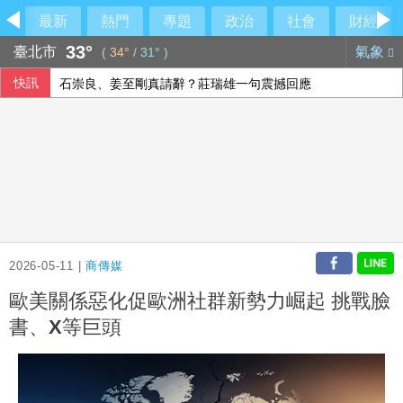
最新
熱門
專題
政治
社會
財經
33°
臺北市
氣象
(
34°
/
31°
)
快訊
石崇良、姜至剛真請辭？莊瑞雄一句震撼回應
烏克蘭無人機攻擊俄電商野莓倉庫 距邊境逾2000公里
大馬前首相依斯邁沙比利因病住院 檢方起訴期程延後
戰鬥陀螺成網購詐騙誘餌 數產署揭假賣貨便手法
2026-05-11 |
商傳媒
歐美關係惡化促歐洲社群新勢力崛起 挑戰臉
書、X等巨頭