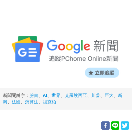
新聞關鍵字：
臉書
、
AI
、
世界
、
克羅埃西亞
、
川普
、
巨大
、
新
興
、
法國
、
演算法
、
祖克柏