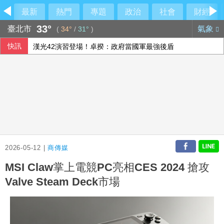
最新
熱門
專題
政治
社會
財經
33°
臺北市
氣象
(
34°
/
31°
)
快訊
漢光42演習登場！卓揆：政府當國軍最強後盾
白委妥協仍堅持凍預算！韓國瑜笑虧陳清龍
今是關聖帝君聖誕 李四川曝辦公室的關公像是「侯友宜親傳
華郵：不滿被瞞彈藥告罄 川普厲責赫格塞斯
2026-05-12 |
商傳媒
MSI Claw掌上電競PC亮相CES 2024 搶攻
Valve Steam Deck市場