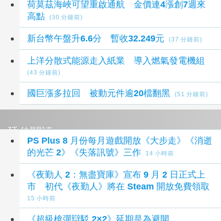
荷莫茲海峽可望重啟通航 金價連4漲創7週來
高點
(30 分鐘前)
新台幣午盤升6.6分 暫收32.249元
(37 分鐘前)
上洋分散式能源走入紙業 導入燃氣發電機組
(43 分鐘前)
國巨漲多拉回 被動元件逾20檔翻黑
(51 分鐘前)
延伸閱讀
PS Plus 8 月份每月遊戲開放《大步走》《消逝
的光芒 2》《失落訊號》三作
14 小時前
《夜勤人 2：無盡寶庫》宣布 9 月 2 日正式上
市 初代《夜勤人》將在 Steam 開放免費領取
15 小時前
《超級槍彈辯駁 2×2》延期是為避開