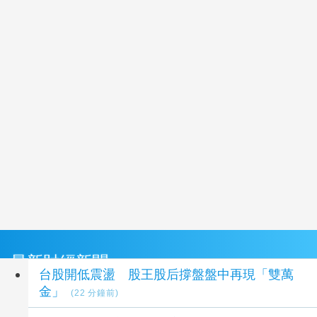
最新財經新聞
台股開低震盪 股王股后撐盤盤中再現「雙萬
金」
(22 分鐘前)