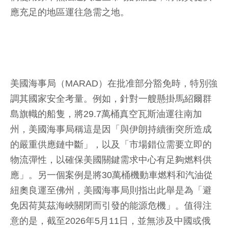
應充足的地區運往急需之地。
美國海事局（MARAD）在批准部分豁免時，特別強
調其國家安全考量。例如，針對一艘懸掛馬紹爾群
島旗幟的船隻，將29.7萬桶真空瓦斯油運往南加
州，美國海事局稱這是因「與伊朗持續衝突所造成
的嚴重供應鏈中斷」，以及「市場錯位需要立即的
物流彈性，以確保美國關鍵需求中心有足夠燃料供
應」。另一個案例是將30萬桶機動車燃料和汽油從
紐奧良運至佛州，美國海事局則指出此舉是為「避
免因荷莫茲海峽關閉而引發的能源危機」。值得注
意的是，截至2026年5月11日，並無涉及中國或俄