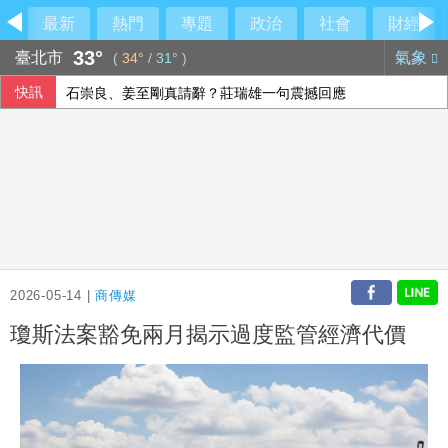
最新
熱門
專題
政治
社會
財經
33°
臺北市
氣象
(
34°
/
31°
)
快訊
石崇良、姜至剛真請辭？莊瑞雄一句震撼回應
南港LaLaport裝潢鷹架倒塌疑砸人 北市府派員了解
農水署活動喊「黃世杰凍蒜」 他舉報賄選
採購疫苗遭詐 慈濟委任律師：不排除民事訴訟求償
2026-05-14 |
商傳媒
瓊斯法案豁免兩月揭示過度監管經濟代價