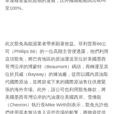
承運糧食援助貨物的運費，比外國籍船舶高出60%
至100%。
此次豁免為能源業者帶來顯著效益。菲利普斯66公
司（Phillips 66）的一位高階主管便透露，他們利用
這項豁免，將巴肯地區的原油運送至位於美國墨西
哥灣沿岸的博蒙特（Beaumont）碼頭，再轉運至其
位於貝威（Bayway）的煉油廠，從而以國內原油取
代國際原油，並將節省下來的國際原油售往供應緊
張的海外市場。此外，該公司也利用豁免條款，將
美國墨西哥灣沿岸的汽油運往美國西岸。雪佛龍
（Chevron）執行長Mike Wirth則表示，豁免允許他
們使用原本無法進入這些市場的船隻，將物資從供