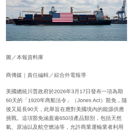
圖／本報資料庫
商傳媒
｜責任編輯／綜合外電報導
美國總統川普政府於2026年3月17日發布一項為期
60天的「1920年商船法令」（Jones Act）豁免，隨
後又延長90天，此舉旨在應對美國境內的能源供應
挑戰。這項豁免涵蓋逾650項產品類別，包括天然
氣、原油以及航空燃油等，允許商業運輸業者利用