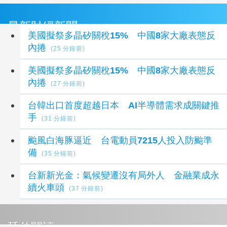
最新財經新聞
美國擬祭多晶矽關稅15% 中國8家大廠表態反
內捲
(25 分鐘前)
美國擬祭多晶矽關稅15% 中國8家大廠表態反
內捲
(27 分鐘前)
台韓出口首度超越日本 AI半導體需求成關鍵推
手
(31 分鐘前)
颱風白海豚逼近 台電動員7215人投入防颱準
備
(35 分鐘前)
台新新光金：氣候變遷沒有局外人 金融業成永
續火車頭
(37 分鐘前)