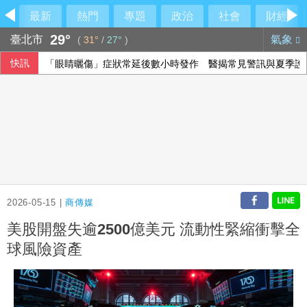
最新
熱門
專題
政治
社會
財經
29°
臺北市
氣象
(
31°
/
27°
)
快訊
「眼睛曬傷」症狀常延後數小時發作 醫揭常見警訊與夏季護
北市女住家產子夭折 檢警將相驗釐清死因
台指期夜盤突破45000點 本週聚焦鴻海法說會大立光除息
美參院推進加密貨幣法案 盼9月全院表決
2026-05-15 |
商傳媒
美股開盤失逾2500億美元 流動性緊縮衝擊全
球風險資產