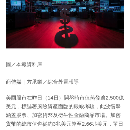
圖／本報資料庫
商傳媒
｜方承業／綜合外電報導
美國股市在昨日（14日）開盤時市值蒸發逾2,500億
美元，標誌著風險資產面臨的嚴峻考驗，此波衝擊
涵蓋股票、加密貨幣及衍生性金融商品市場。加密
貨幣的總市值也從約3兆美元降至2.66兆美元，單日