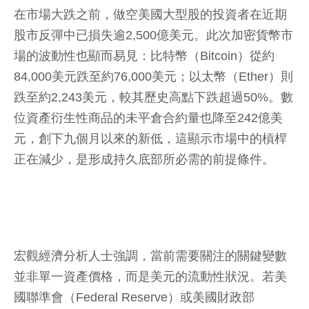
在市場大跌之前，做空美國大型股的投資者在近期
股市反彈中已損失逾2,500億美元。此次加密貨幣市
場的波動性也顯而易見：比特幣（Bitcoin）從約
84,000美元跌至約76,000美元；以太幣（Ether）則
跌至約2,243美元，較其歷史高點下跌超過50%。數
位資產衍生性商品的未平倉合約量也降至242億美
元，創下九個月以來的新低，這顯示市場中的槓桿
正在減少，是形成持久底部所必需的前提條件。
宏觀經濟分析人士強調，當前需要關注的關鍵變數
並非單一資產價格，而是美元的流動性狀況。若美
國聯準會（Federal Reserve）或美國財政部