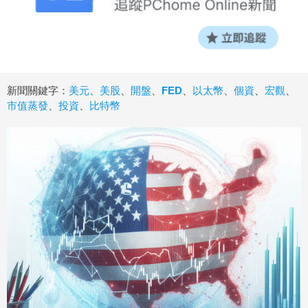
新聞關鍵字：
美元
、
美股
、
開盤
、
FED
、
以太幣
、
個資
、
宏觀
、
市值蒸發
、
投資
、
比特幣