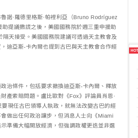
羅德里格斯·帕裡利亞（Bruno Rodríguez
比歐就援助提議撒謊之後，美國國務院於週三重申援助
於隔天接受。美國國務院建議可透過天主教會及
，迪亞斯-卡內爾也提到古巴與天主教會合作經
HO
政治條件，包括要求撤換迪亞斯-卡內爾、釋放
財產索賠問題。盧比歐對《Fox》評論員肖恩·
表示，只要現任古巴領導人執政，就無法改變古巴的經
會做出任何政治讓步，但消息人士向《Miami
已暗示準備大幅開放經濟，但強調政權更迭並非選