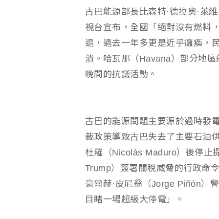
古巴能源部長比森特·德拉奧·萊維（Vi
視台宣布，全國「絕對沒有燃料
退，過去一年多更是近乎癱瘓，
潰。哈瓦那（Havana）部分地
晚間的抗議活動。
古巴的能源問題主要源於過時發
裁政策導致古巴失去了主要石油供
杜羅（Nicolás Maduro）
Trump）簽署關稅威脅的行政
豪爾赫·皮尼翁（Jorge Piñ
目睹一場超級大停電」。