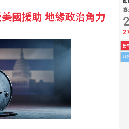
彰化
臺
美國援助 地緣政治角力
 揭家庭校園、槍枝管理困境
2
2
球將拍賣 估計成交價達3.2億
最
熱