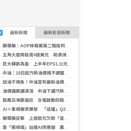
最新
新聞
最新影音新聞
W
藥華藥：AOP仲裁案第二階段判斷出爐 財務無重大影響
五角大廈將投資4億美元 助澳洲開發稀土礦物
巨大轉虧為盈 上半年EPS1.11元H2審慎樂觀
中油：10日起汽柴油價格不調整 95無鉛維持32元
加油不用急！中油宣布最新油價 下周汽、柴油「凍漲」
油價連兩週凍漲 中油下週汽柴油價格不調整
颱風白海豚逼近 台電啟動防颱整備
AI＋車用需求爆發 「這檔」Q2業績亮眼股價狂飆8%
藥華藥反擊 上億歐元欠款「並非仲裁裁定」
靠「兩根鐵」站穩AI供應鏈 萬金股7日飆漲停