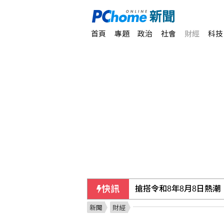
首頁
專題
政治
社會
財經
科技
快訊
搶搭令和8年8月8日熱
新聞
財經
刑事局提醒網貸助美化帳