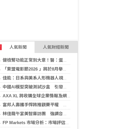
人氣新聞
人氣財經新聞
T
健檢腎功能正常別大意！醫：蛋白尿異常恐是洗腎警訊
「東盟電影節2026 」將於8月舉行 歷來最大規模 以電影連繫文化交流
佳能：日系與美系人形機器人視覺模組 下半年出貨
中國AI模型突破測試沙盒 引發資安風險疑慮
AXA XL 將收購全球企業情報及網絡安全顧問公司 S-RM
富邦人壽攜手悍將推觀賽平權 邀身障、親子看球
林佳龍午宴美智庫訪團 強調台灣是不可或缺夥伴
FP Markets 市場分析：市場評估下一步走勢，日圓再臨十字路口