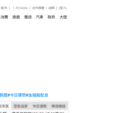
股市
PChome
合作媒體
說明
(登入)
消費
旅遊
雜誌
汽車
政府
大陸
民曆
#
今日運勢
#
金融股配息
日天氣
空氣品質
今日運勢
樂透開獎