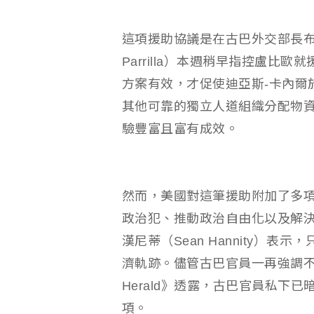
這項援助協議是在古巴外交部長布魯諾·
Parrilla）本週稍早指控盧
方案有效，才促使迪亞斯-卡內爾
其他可靠的獨立人道組織分配物資
驗豐富且富有成效。
然而，美國對這筆援助附加了多項
政治犯、推動政治自由化以及解決
漢尼蒂（Sean Hannity）
濟軌跡。儘管古巴官員一再強調不
Herald》透露，古巴官員私下
項。