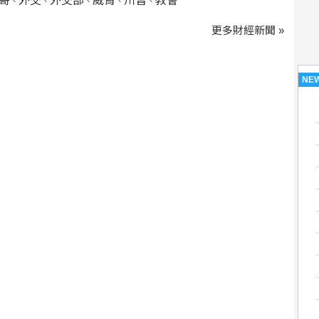
哥
外交
外交部
威脅
川普
教會
、
、
、
、
、
更多財經新聞 »
NE