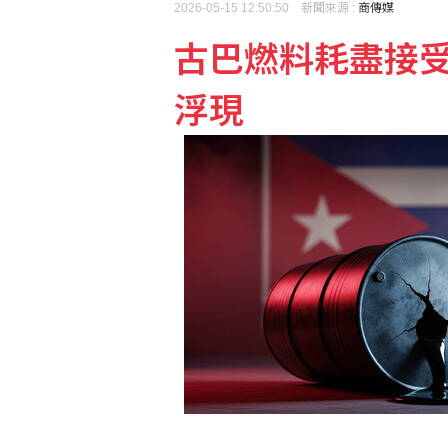
2026-05-15 12:50:50 新聞來源 :
商傳媒
古巴燃料耗盡接受
泰國少年槍擊案震驚社會
浮現
馬拉度納「上帝之手」足