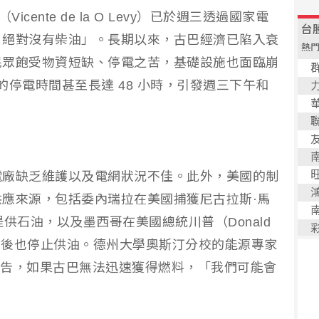
cente de la O Levy）已於週三透過國家電
，絕對沒有柴油」。長期以來，古巴經濟已陷入衰
民眾飽受物資短缺、停電之苦，基礎設施也面臨崩
區的停電時間甚至長達 48 小時，引發週三下午和
電廠缺乏維護以及電網狀況不佳。此外，美國的制
應來源，包括委內瑞拉在美國捕獲尼古拉斯·馬
後停止提供石油，以及墨西哥在美國總統川普（Donald
命令後也停止供油。德州大學奧斯汀分校的能源專家
ón）警告，如果古巴無法迅速獲得燃料，「我們可能會