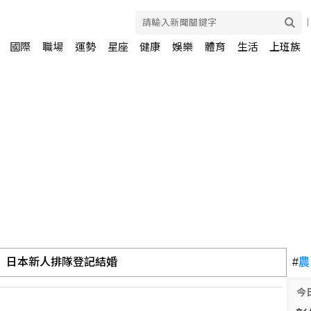
國際
職場
運勢
星座
健康
娛樂
體育
生活
上班族
潮 日本新人排隊登記結婚
#
農
今
戶廣告 恐淪洗錢人頭戶