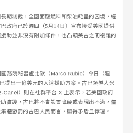
國長期制裁，全國面臨燃料和柴油耗盡的困境，經
巴政府已於週四（5月14日）宣布接受美國提供
項援助並非沒有附加條件，也凸顯美古之間複雜的
美國國務院秘書盧比歐（Marco Rubio）今日（週
古巴提出一億美元的人道援助方案。古巴領導人米
íaz-Canel）則在社群平台 X 上表示，若美國政府
援助實踐，古巴將不會設置障礙或表現出不滿，儘
性集體懲罰的古巴人民而言，顯得矛盾且悖理。