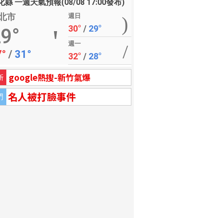
縣 一週天氣預報(08/08 17:00發布)
北市
週日
30°
/
29°
9°
週一
7°
/
31°
32°
/
28°
google熱搜-新竹氣爆
新
名人被打臉事件
門