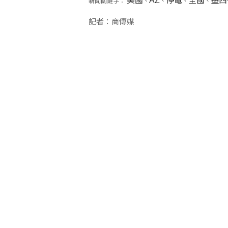
美國
AZ
停電
全國
墨西
新聞關鍵字：
、
、
、
、
記者：商傳媒