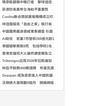
瑪帝斯觀察中職打者 擊球佳但長打少「閃掉就好」
菲澳防長重申台海和平重要性 林佳龍表達肯定
Coolita聯合頭部廣電機構成立印尼首個FAST媒體聯盟
林佳龍接見「自由之家」執行長 盼台成印太INGO樞紐
中國籍男藏身挪威軍事碉堡 引國安疑慮遭驅逐
AI助攻 宏碁7月營收269億元創13年同期新高
泰國槍擊案致8死 包括學校2名教師3名職員
香港宏福苑大火最終調查報告公布 菸頭引燃施工雜物
Tribesigns出席2026年拉斯維加斯家具展，擴大與美國領先家居零售商的合作
林岳平執教400勝達陣 布雷克讚獲球員愛戴
Seaspan 成為首家進入中國熊貓債券市場的國際船東及營運商
法總統大選倒數8個月 親俄網絡針對3名參選人造謠