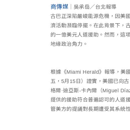
商傳媒
｜吳承岳／台北報導
古巴正深陷嚴峻能源危機，因美
濟活動瀕臨停擺。在此背景下，古
的一億美元人道援助。然而，這
地緣政治角力。
根據《Miami Herald》報導，
五，5月15日）證實，美國已向
格爾·迪亞斯-卡內爾（Miguel D
提供的援助符合普遍認可的人道
管美方的提議對長期遭受其系統