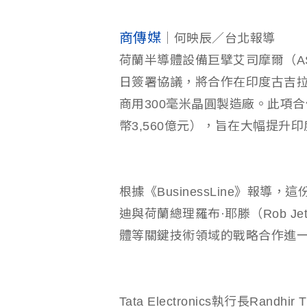
商傳媒
｜何映辰／台北報導
荷蘭半導體設備巨擘艾司摩爾（ASML）
日簽署協議，將合作在印度古吉拉特邦
商用300毫米晶圓製造廠。此項
幣3,560億元），旨在大幅提升
根據《BusinessLine》報
迪與荷蘭總理羅布·耶滕（Rob J
體等關鍵技術領域的戰略合作進
Tata Electronics執行長Ra