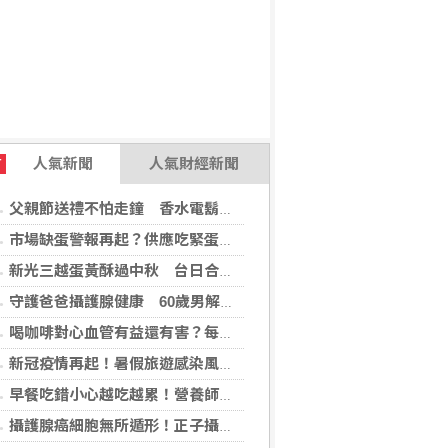
人氣新聞
人氣財經新聞
T
父親節送禮不怕走鐘 香水電鬍刀千年不敗
市場缺蛋警報再起？供應吃緊蛋價蠢蠢欲動
新光三越蛋黃酥過中秋 台日合作開發話題新品
守護爸爸攝護腺健康 60歲男解尿異常 靠PHI檢測及早揪出攝護腺癌
喝咖啡對心血管有益還有害？每日可以喝幾杯咖啡？美心臟協會一次解答
新冠疫情再起！暑假旅遊感染風險增 專家教你這樣做好防護
早餐吃錯小心越吃越累！營養師點名3大NG組合：根本「台式安眠藥」
攝護腺癌細胞無所遁形！正子攝影掃描揪出攝護腺癌，精準定位助早期治療