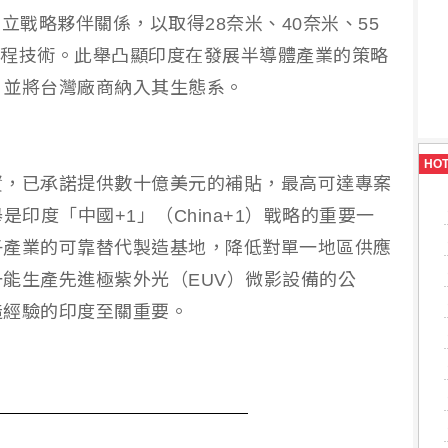
立戰略夥伴關係，以取得28奈米、40奈米、55
種製程技術。此舉凸顯印度在發展半導體產業的策略
，並將台灣廠商納入其生態系。
HO
資，已承諾提供數十億美元的補貼，最高可達專案
是印度「中國+1」（China+1）戰略的重要一
子產業的可靠替代製造基地，降低對單一地區供應
能生產先進極紫外光（EUV）微影設備的公
造經驗的印度至關重要。