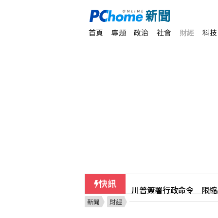
首頁
專題
政治
社會
財經
科技
快訊
川普簽署行政命令 限縮
新聞
財經
美參院大老麥康奈出院返