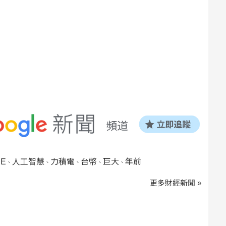
NE
人工智慧
力積電
台幣
巨大
年前
、
、
、
、
、
更多財經新聞 »