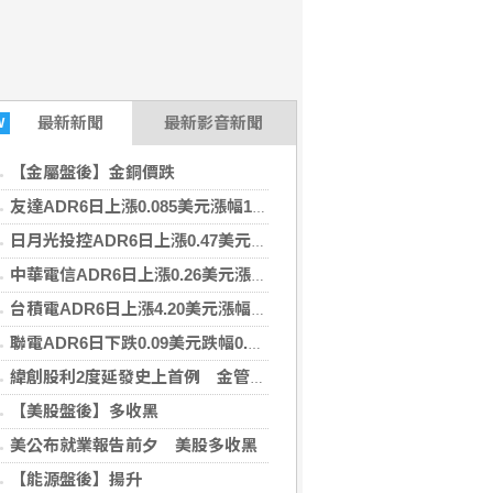
最新
新聞
最新影音新聞
W
【金屬盤後】金銅價跌
友達ADR6日上漲0.085美元漲幅1.14%折台股24.42元
日月光投控ADR6日上漲0.47美元漲幅1.28%折台股600.86元
中華電信ADR6日上漲0.26美元漲幅0.62%折台股136.4元
台積電ADR6日上漲4.20美元漲幅1.01%折台股2698.31元
聯電ADR6日下跌0.09美元跌幅0.47%折台股123.88元
緯創股利2度延發史上首例 金管會說重話：考慮收回股務自辦
【美股盤後】多收黑
美公布就業報告前夕 美股多收黑
【能源盤後】揚升