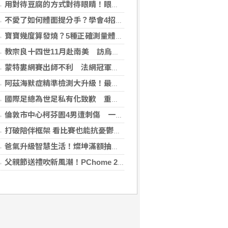
用對待豆腐的方式對待眼睛！眼科醫揭「4件事」絕不可以對眼睛做
不愛了如何體面提分手？學會4招重新看待分手：道歉、挽留都沒必要
寶寶幾度算發燒？5種正確測量體溫的方法：耳溫測量快、額溫快速便利
教宗良十四世11月赴南美 訪烏拉圭、阿根廷和秘魯
蒙特婁網賽出師不利 法網冠軍茲韋列夫輸荷蘭對手
阿茲海默症精準檢測大升級！最新血液生物標記檢測，不再只能靠「猜」
國際足總為世足私有化致歉 重申力挺主席英凡提諾
倫敦市中心柯芬園4男遭刺傷 一女涉持械攻擊被捕
打破陪伴框架 看比賽也能抗憂鬱？日最新研究指出：觀看運動賽事 老年憂鬱症風險降低3成
爸氣升級智慧生活！燦坤滿額抽折疊旗艦機、台灣大 3C 豪禮最低 0 元帶回家
父親節送禮吹新風潮！PChome 24h 購物揭男香 TOP5 與居家健身器材買氣翻倍