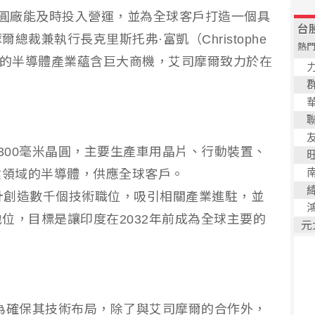
a晶圓廠能及時投入營運，並為全球客戶打造一個具
裁兼執行長克里斯托弗·富凱（Christophe
擴張的半導體產業蘊含巨大商機，艾司摩爾致力於在
採用300毫米晶圓，主要生產車用晶片、行動裝置、
鍵領域的半導體，供應全球客戶。
畫預計創造數千個技術職位，吸引相關產業進駐，並
位，目標是讓印度在2032年前成為全球主要的
onics為確保其技術布局，除了與艾司摩爾的合作外，