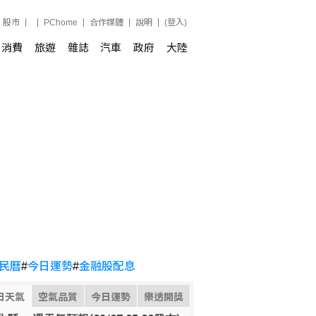
股市
PChome
合作媒體
說明
(登入)
消費
旅遊
雜誌
汽車
政府
大陸
民曆
#
今日運勢
#
金融股配息
日天氣
空氣品質
今日運勢
樂透開獎