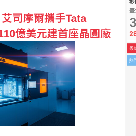
彰化
臺
艾司摩爾攜手Tata
3
 斥資110億美元建首座晶圓廠
2
最
熱