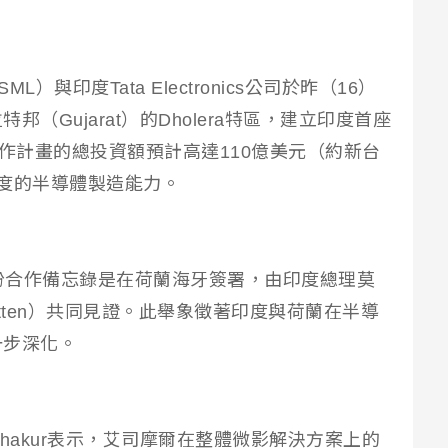
與印度Tata Electronics公司於昨（16）
（Gujarat）的Dholera特區，建立印度首座
合作計畫的總投資額預計高達110億美元（約新台
印度的半導體製造能力。
導，這份合作備忘錄是在荷蘭海牙簽署，由印度總理莫
etten）共同見證。此舉象徵著印度與荷蘭在半導
一步深化。
ndhir Thakur表示，艾司摩爾在整體微影解決方案上的