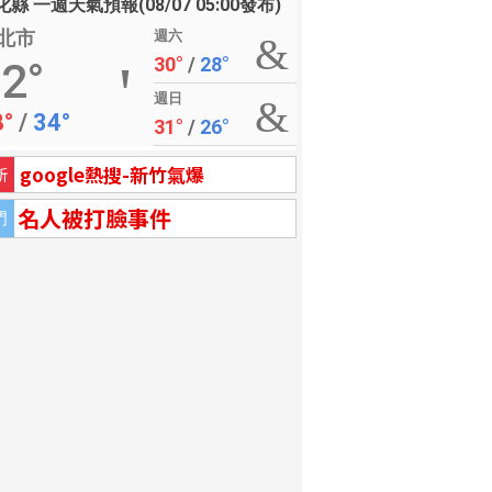
縣 一週天氣預報(08/07 05:00發布)
北市
週六
30°
/
28°
2°
週日
8°
/
34°
31°
/
26°
google熱搜-新竹氣爆
新
名人被打臉事件
門