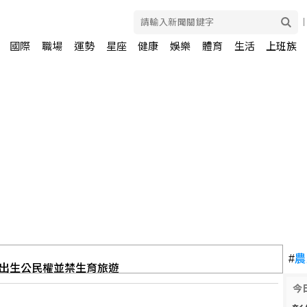
國際
職場
運勢
星座
健康
娛樂
體育
生活
上班族
出生公民權並禁生育旅遊
#
農
今
家療養 未透露何時重返國會