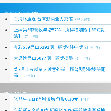
最新財經新聞
白海豚逼近 台電動員全力戒備
(34 分鐘前)
上緯第2季營收年增57% 所得稅加徵衝擊短期
獲利
(2 小時前)
今彩539第115191期 頭獎4注中獎
(2 小時前)
大樂透第115077期 頭獎槓龜
(2 小時前)
美7月非農就業人數意外減 標普與那指雙雙開
高
(2 小時前)
延伸閱讀
光鼎生技1H淨利倍增 每股0.38元
1 秒前
台新新光金控AI創新服務 2026高齡健康產業博