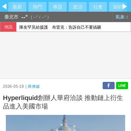
最新
熱門
專題
政治
社會
財經
--°
臺北市
氣象
(
--°
/
--°
)
快訊
隊友罕見給援護 布雷克：告訴自己不要搞砸
香港宏福苑大火最終調查報告公布 菸頭引燃施工雜物
【中市長民調】江啟臣38.2%領先何欣純14.1% 各年齡層
時人：「蜘蛛人」湯姆霍蘭德與辛蒂亞已辦派對慶祝結婚
2026-05-18 |
商傳媒
Hyperliquid創辦人華府洽談 推動鏈上衍生
品進入美國市場