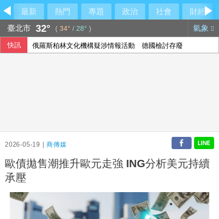
最新
熱門
專題
政治
社會
財經
32°
臺北市
氣象
(
34°
/
28°
)
快訊
俄羅斯柏林文化機構疑涉情報活動 德國檢討存廢
楊德昌影展布魯塞爾登場 藉大師作品探索台灣文化
沙烏地憂心遭雙向攻擊 指伊朗唆使兩武裝團體行動
孩子搭飛機鬧不停？專家教6招安撫 別只急著要求「不要哭
2026-05-19 |
商傳媒
歐債拋售潮推升歐元走強 ING分析美元持續
承壓