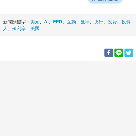
新聞關鍵字：
美元
、
AI
、
FED
、
互動
、
匯率
、
央行
、
投資
、
投資
人
、
殖利率
、
美國