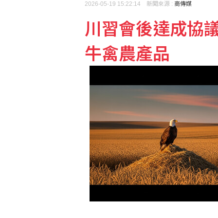
2026-05-19 15:22:14 新聞來源 :
商傳媒
川習會後達成協議
日媒：調降消費稅財源無
牛禽農產品
宏正上半年每股賺2.5元 