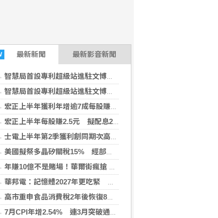
最新
新聞
最新影音新聞
W
智慧局首設專利超級站進駐文博會 助業者布局智財權
智慧局首設專利超級站進駐文博會 助業者布局智財權
宏正上半年獲利年增逾7成每股賺2.5元 擬配息2.3元
宏正上半年每股賺2.5元 擬配息2.3元
士電上半年第2季獲利創同期次高 看好AIDC拉貨需求
美國擬祭多晶矽關稅15% 經部：尚待公告適用範圍
年賺10億不是賭場！華爾街瘋搶 Polymarket，但它憑什麼值200億美元？
華邦電：記憶體2027年更吃緊 啟動高雄廠擴建計畫
高市重申食品消費稅2年後恢復8% 稱與是否連任無關
7月CPI年增2.54% 連3月突破通膨警戒線