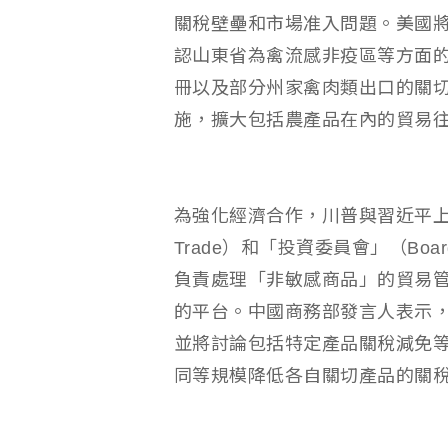
關稅壁壘和市場准入問題。美國
認山東省為禽流感非疫區等方面
冊以及部分州家禽肉類出口的關
施，擴大包括農產品在內的貿易
為強化經濟合作，川普與習近平上週
Trade）和「投資委員會」（Board
負責處理「非敏感商品」的貿易
的平台。中國商務部發言人表示
並將討論包括特定產品關稅減免
同等規模降低各自關切產品的關