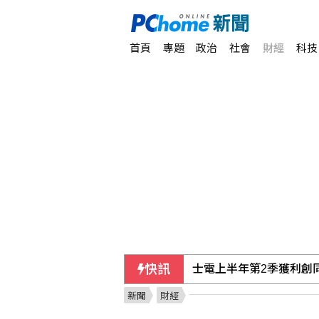
首頁
專題
政治
社會
財經
科技
快訊
士電上半年第2季獲利創同
新聞
財經
藍指控台糖「綠友友」 