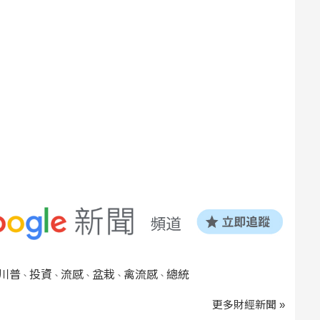
川普
投資
流感
盆栽
禽流感
總統
、
、
、
、
、
更多財經新聞 »