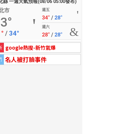
縣 一週天氣預報(08/06 05:00發布)
北市
週五
34°
/
28°
3°
週六
1°
/
34°
28°
/
28°
google熱搜-新竹氣爆
新
名人被打臉事件
門