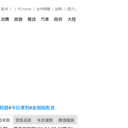
股市
PChome
合作媒體
說明
(登入)
消費
旅遊
雜誌
汽車
政府
大陸
民曆
#
今日運勢
#
金融股配息
日天氣
空氣品質
今日運勢
樂透開獎