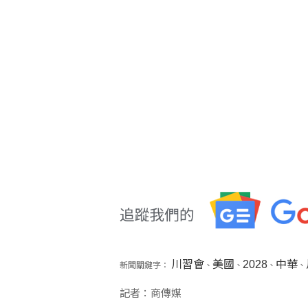
川習會
美國
2028
中華
新聞關鍵字：
、
、
、
、
記者：商傳媒