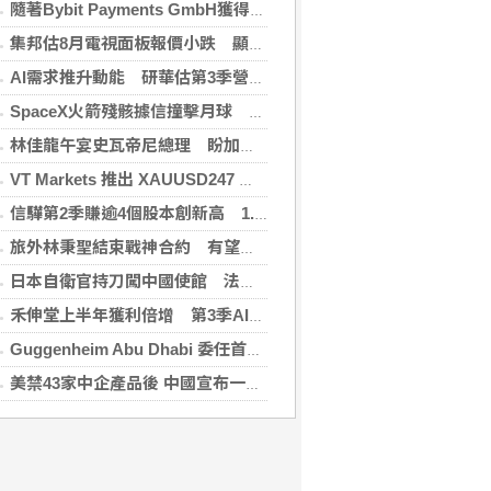
隨著Bybit Payments GmbH獲得電子貨幣機構牌照，Bybit.eu進一步拓展其在歐洲的業務布局
集邦估8月電視面板報價小跌 顯示器及NB面板持平
AI需求推升動能 研華估第3季營收雙增、毛利率持穩
SpaceX火箭殘骸據信撞擊月球 無即時畫面暫難確認
林佳龍午宴史瓦帝尼總理 盼加強各領域雙邊合作
VT Markets 推出 XAUUSD247 重新定義黃金交易時間
信驊第2季賺逾4個股本創新高 1.87億元參與M31私募
旅外林秉聖結束戰神合約 有望加盟PLG洋基工程
日本自衛官持刀闖中國使館 法庭上稱促中國改變外交
禾伸堂上半年獲利倍增 第3季AI用MLCC需求看旺
Guggenheim Abu Dhabi 委任首任館長
美禁43家中企產品後 中國宣布一連串反制措施