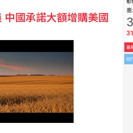
彰化
臺
 中國承諾大額增購美國
著落 日本社福面臨考驗
3
3
擬配息2.3元
最
熱