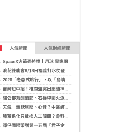
人氣新聞
人氣財經新聞
T
SpaceX火箭恐將撞上月球 專家關注衝擊後果
浪花雙龍會8月8日福隆打水仗登場 尚有免費名額快報名，還可抽住宿券！
2026「老爺式旅行」，以「島嶼的弦外之音」為題 帶旅人開箱歌劇院後台、探訪地下舞廳年代及體驗民歌
醫師也中招！椎間盤突出壓迫神經 微創內視鏡手術助重返正常生活
貓公部落釀酒節、石梯坪圍火派對 分別在中秋與國慶連假登場
天氣一熱就胸悶、心悸？中醫師提醒：高溫讓心臟負擔大增，別輕忽身體警訊
膝蓋退化只能換人工關節？骨科醫師解析「退化性關節炎」治療評估
譚仔國際榮獲第十五屆「君子企業獎」 卓越ESG及營商表現備受肯定