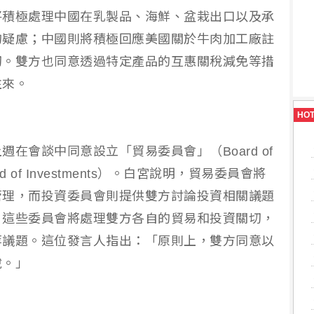
將積極處理中國在乳製品、海鮮、盆栽出口以及承
的疑慮；中國則將積極回應美國關於牛肉加工廠註
切。雙方也同意透過特定產品的互惠關稅減免等措
往來。
HO
在會談中同意設立「貿易委員會」（Board of
 of Investments）。白宮說明，貿易委員會將
管理，而投資委員會則提供雙方討論投資相關議題
，這些委員會將處理雙方各自的貿易和投資關切，
等議題。這位發言人指出：「原則上，雙方同意以
稅。」