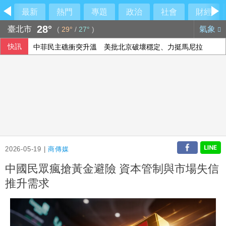
最新
熱門
專題
政治
社會
財經
28°
臺北市
氣象
(
29°
/
27°
)
快訊
中菲民主礁衝突升溫 美批北京破壞穩定、力挺馬尼拉
2026-05-19 |
商傳媒
中國民眾瘋搶黃金避險 資本管制與市場失信
推升需求