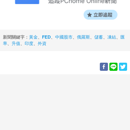
新聞關鍵字：
黃金
、
FED
、
中國股市
、
俄羅斯
、
儲蓄
、
凍結
、
匯
率
、
升值
、
印度
、
外資