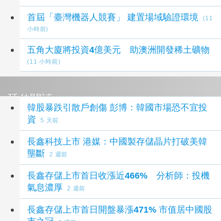
首屆「臺灣機器人競賽」 建置場域驗證環境
(11
小時前)
五角大廈將投資4億美元 助澳洲開發稀土礦物
(11 小時前)
延伸閱讀
韓股暴跌引散戶創傷 彭博：韓國市場恐不宜投
資
5 天前
長鑫科技上市 港媒：中國製存儲晶片打破美韓
壟斷
2 週前
長鑫存儲上市首日收漲近466% 分析師：投機
氣息濃厚
2 週前
長鑫存儲上市首日開盤暴漲471% 市值居中國股