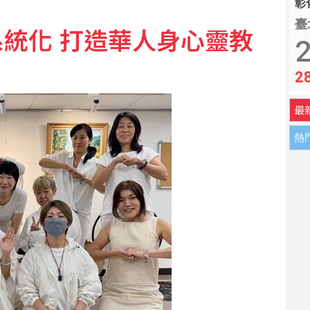
彰化
臺
統化 打造華人身心靈教
 康乃爾大學新規禁校內處理野味
2
2
 兄弟系列賽橫掃雄鷹
最
熱