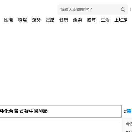
國際
職場
運勢
星座
健康
娛樂
體育
生活
上班族
矮化台灣 質疑中國施壓
#
農
今
39.8度破歷史紀錄