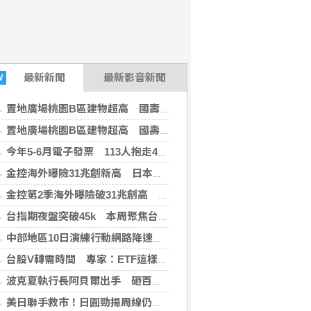
最新
新聞
最新影音新聞
W
置地廣場桃園B區建物超高 國壽允修正高度儘速拆除
置地廣場桃園B區建物超高 國壽允修正高度儘速拆除
今年5-6月電子發票 113人抱走4大獎近2.5億
金控海外曝險31兆創新高 日本年增45%最多
金控第2季海外曝險破31兆創高 日本年增45%居冠
台指期夜盤突破45k 本周聚焦台積電營收＋鴻海法說
中部地區10日演練行動網路降速 NCC籲提前準備
台股V轉需時間 專家：ETF這樣配置攻守兼備
波克夏執行長阿貝爾出手 砸百億美元投資Alphabet
美日聯手救市！日圓勁揚周線仍貶 分析師：不排除再干預