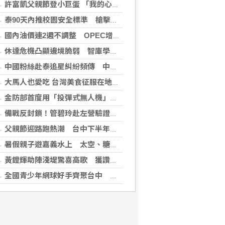
許富凱父親節登小巨蛋 「我的心肝寶貝」思念爸爸
泰90天內推校園安全標準 槍擊案後全國加強心理篩檢
國內油價連2週不調整 OPEC增產國際油價跌
休達危機凸顯邊境脆弱 智庫學者籲建立歐盟統一方案
中國粉絲赴泰追星糾紛頻傳 中國駐泰使館籲文明守法
大馬人也愛吃 台灣美食征服在地味蕾
金防部首度用「投彈式無人機」火力圍剿敵軍
備戰反封鎖！管碧玲赴左營驗證海巡平戰轉換
父親節迎路跑熱潮 台中下半年賽事季開跑邀全民動起來
暑假親子遊嘉義水上 太空、糖果、咖啡到採果一次玩
黃鐙輝助陣淺堤驚喜高歌 獲讚「被演戲耽誤的搖滾男神」
全國青少年網球好手齊聚台中 第24屆筑波木笑盃熱血開打