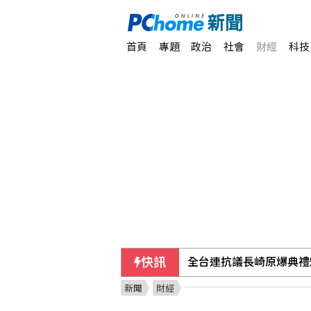
首頁
專題
政治
社會
財經
科技
快訊
全台連抗議長崎原爆典禮
新聞
財經
颱風白海豚影響 香港氣溫