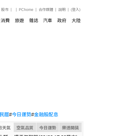
股市
PChome
合作媒體
說明
(登入)
消費
旅遊
雜誌
汽車
政府
大陸
民曆
#
今日運勢
#
金融股配息
日天氣
空氣品質
今日運勢
樂透開獎