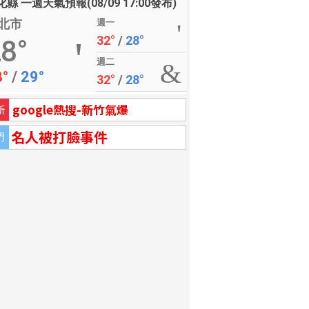
縣 一週天氣預報(08/09 17:00發布)
北市
週一
32°
/
28°
8°
週二
8°
/
29°
32°
/
28°
google熱搜-新竹氣爆
新
名人被打臉事件
門