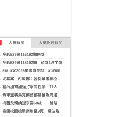
人氣新聞
人氣財經新聞
T
今彩539第115192期開獎
今彩539第115192期 頭獎1注中獎
5登山客2025年雪崩失蹤 尼泊爾救難隊尋獲遺體
兆基案 內政部：督促業者積極履約或轉讓契約
塞內加爾加強打擊同性戀 71人遭控「違反自然行為」
俄軍空襲烏克蘭首都基輔及周邊區域 造成4人喪命
梅西父親病逝享壽68歲 一路陪伴兒子闖蕩足壇
泰國校園槍擊案增至9死 遭波及12歲女童不治