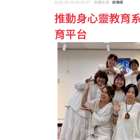
2026-05-20 09:59:27 新聞來源 :
商傳媒
推動身心靈教育系
學生拖熊進宿舍剝皮取肉
育平台
羅戈8局失1分優質先發