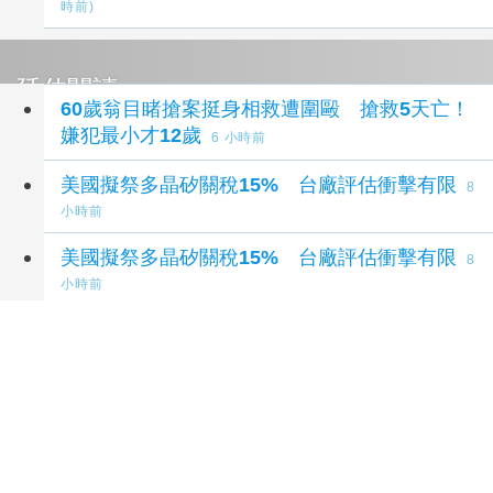
時前)
延伸閱讀
60歲翁目睹搶案挺身相救遭圍毆 搶救5天亡！
嫌犯最小才12歲
6 小時前
美國擬祭多晶矽關稅15% 台廠評估衝擊有限
8
小時前
美國擬祭多晶矽關稅15% 台廠評估衝擊有限
8
小時前
加薩為百具遺體辦集體葬禮 停火卡關重建前景
未明
8 小時前
金正恩再秀武力！北韓飛彈射向日本海 今年第
6次試射
10 小時前