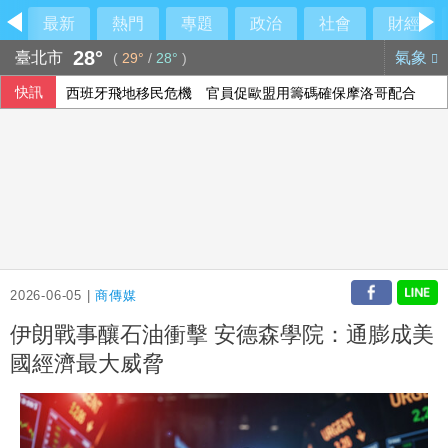
最新
熱門
專題
政治
社會
財經
28°
臺北市
氣象
(
29°
/
28°
)
快訊
西班牙飛地移民危機 官員促歐盟用籌碼確保摩洛哥配合
2026-06-05 |
商傳媒
伊朗戰事釀石油衝擊 安德森學院：通膨成美
國經濟最大威脅