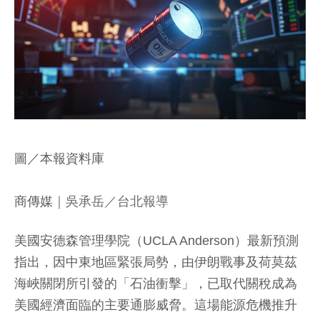
圖／本報資料庫
商傳媒
｜吳承岳／台北報導
美國安德森管理學院（UCLA Anderson）最新預測
指出，因中東地區緊張局勢，由伊朗戰事及荷莫茲
海峽關閉所引發的「石油衝擊」，已取代關稅成為
美國經濟面臨的主要通膨威脅。這場能源危機推升