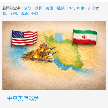
新聞關鍵字：
伊朗
、
威脅
、
美國
、
通膨
、
CPI
、
中東
、
人工智
慧
、
全國
、
原油
、
外媒
中東美伊戰爭