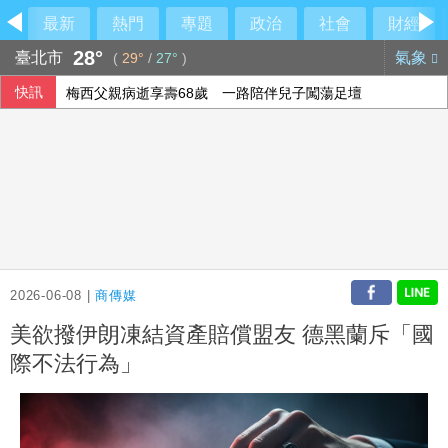
最新
熱門
專題
政治
社會
財經
28°
臺北市
氣象
(
29°
/
27°
)
快訊
梅西父親病逝享壽68歲 一路陪伴兒子闖蕩足壇
2026-06-08 |
商傳媒
美欲撥伊朗凍結資產賠償盟友 德黑蘭斥「國
際不法行為」