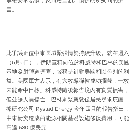
無權要求賠償，反而應全額賠償伊朗所受到的損
害。
此爭議正值中東區域緊張情勢持續升級。就在週六
（6月6日），伊朗宣稱向位於科威特和巴林的美國
基地發射彈道導彈，聲稱是針對美國和以色列的利
益。美國軍方表示，有六枚導彈被成功攔截，一枚
未能命中目標。科威特隨後報告境內有實質損害，
但並無人員傷亡，巴林則緊急敦促居民尋求庇護。
據研究公司 Rystad Energy 今年四月的報告指出，
中東衝突造成的能源相關基礎設施修復費用，可能
高達 580 億美元。