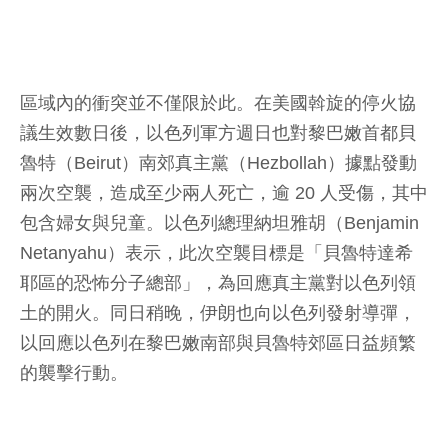
區域內的衝突並不僅限於此。在美國斡旋的停火協
議生效數日後，以色列軍方週日也對黎巴嫩首都貝
魯特（Beirut）南郊真主黨（Hezbollah）據點發動
兩次空襲，造成至少兩人死亡，逾 20 人受傷，其中
包含婦女與兒童。以色列總理納坦雅胡（Benjamin
Netanyahu）表示，此次空襲目標是「貝魯特達希
耶區的恐怖分子總部」，為回應真主黨對以色列領
土的開火。同日稍晚，伊朗也向以色列發射導彈，
以回應以色列在黎巴嫩南部與貝魯特郊區日益頻繁
的襲擊行動。