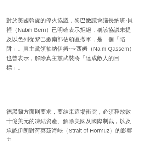
對於美國斡旋的停火協議，黎巴嫩議會議長納班·貝
裡（Nabih Berri）已明確表示拒絕，稱該協議未提
及以色列從黎巴嫩南部佔領區撤軍，是一個「陷
阱」。真主黨領袖納伊姆·卡西姆（Naim Qassem）
也曾表示，解除真主黨武裝將「達成敵人的目
標」。
德黑蘭方面則要求，要結束這場衝突，必須釋放數
十億美元的凍結資產、解除美國及國際制裁，以及
承認伊朗對荷莫茲海峽（Strait of Hormuz）的影響
力。