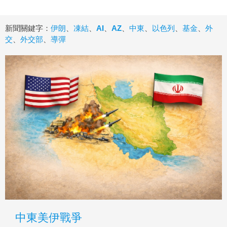
新聞關鍵字：
伊朗
、
凍結
、
AI
、
AZ
、
中東
、
以色列
、
基金
、
外
交
、
外交部
、
導彈
中東美伊戰爭